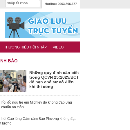
Hotline:
0963.806.677
THƯƠNG HIỆU HỘI NHẬP
VIDEO
NH BÁO
Những quy định cần biết
trong QCVN 25:2025/BCT
để hạn chế sự cố điện
khi thi công
 hồi đồ ngủ trẻ em Michley do không đáp ứng
u chuẩn an toàn
 hồi Cao lỏng Cảm cúm Bảo Phương không đạt
t lượng