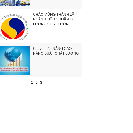
CHÀO MỪNG THÀNH LẬP
NGÀNH TIÊU CHUẨN ĐO
LƯỜNG CHẤT LƯỢNG
Chuyên đề: NÂNG CAO
NĂNG SUẤT CHẤT LƯỢNG
1
2
3