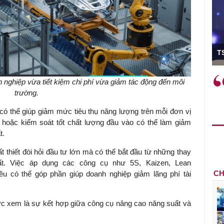
ó Viện trưởng
T
ệc phải làm
Việc sử dụng hiệu quả chính
h nghiệp vừa tiết kiệm chi phí vừa giảm tác động đến môi
và trên thực tế
sách tài khóa không chỉ mang ý
trường.
 hành như tăng
nghĩa hỗ trợ ngắn hạn mà còn
a học công
đóng vai trò tạo nền tảng cho
 có thể giúp giảm mức tiêu thụ năng lượng trên mỗi đơn vị
 các cơ chế
tăng trưởng bền vững dài hạn.
 hoặc kiểm soát tốt chất lượng đầu vào có thể làm giảm
i mới sáng tạo,
t.
 thiết đòi hỏi đầu tư lớn mà có thể bắt đầu từ những thay
ất. Việc áp dụng các công cụ như 5S, Kaizen, Lean
CH
u có thể góp phần giúp doanh nghiệp giảm lãng phí tài
c xem là sự kết hợp giữa công cụ nâng cao năng suất và