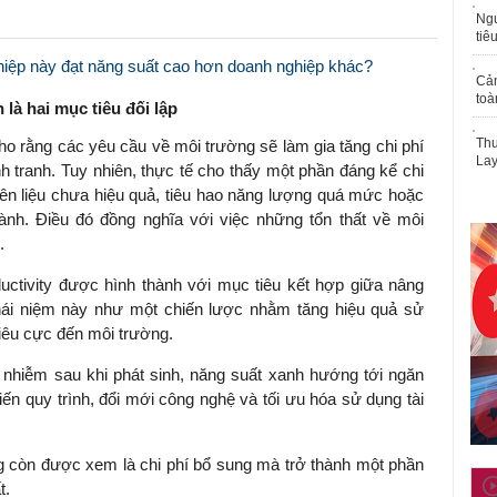
Ngư
tiê
iệp này đạt năng suất cao hơn doanh nghiệp khác?
Cả
toà
là hai mục tiêu đối lập
Thu
ho rằng các yêu cầu về môi trường sẽ làm gia tăng chi phí
Lay
 tranh. Tuy nhiên, thực tế cho thấy một phần đáng kể chi
yên liệu chưa hiệu quả, tiêu hao năng lượng quá mức hoặc
 hành. Điều đó đồng nghĩa với việc những tổn thất về môi
.
ctivity được hình thành với mục tiêu kết hợp giữa nâng
hái niệm này như một chiến lược nhằm tăng hiệu quả sử
tiêu cực đến môi trường.
ô nhiễm sau khi phát sinh, năng suất xanh hướng tới ngăn
iến quy trình, đổi mới công nghệ và tối ưu hóa sử dụng tài
g còn được xem là chi phí bổ sung mà trở thành một phần
t.