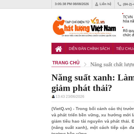
3:05:39 PM
08/08/2026
Liên hệ
(84-2)
TCVN 
hóa nă
nghiệm
Rõ quy
chức đ
Chiến 
Công c
DIỄN ĐÀN CHÍNH SÁCH
TIÊU CH
hạn ch
TRANG CHỦ
Năng suất chất lượ
Năng suất xanh: Làm
giảm phát thải?
13:43 23/06/2026
(VietQ.vn) - Trong bối cảnh các thị trư
và phát triển bền vững, xu hướng mới 
giảm tiêu hao tài nguyên và phát thải. Đ
(năng suất xanh), một cách tiếp cận 
trưởng bền vững.