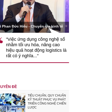
Ông Hoàng Quang Phòn
S Phan Đức Hiếu - Chuyên gia kinh tế
VCCI
"Việc ứng dụng công nghệ số
""Theo tôi, cần 
nhằm tối ưu hóa, nâng cao
gốc rễ về nhận
hiệu quả hoạt động logistics là
nghiệp cần coi
rất có ý nghĩa..."
động hài hoà là
triển..."
UYÊN ĐỀ
TIÊU CHUẨN, QUY CHUẨN
KỸ THUẬT PHỤC VỤ PHÁT
TRIỂN CÔNG NGHỆ CHIẾN
LƯỢC