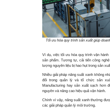
TS. Nguyễn Đức Độ - Ph
Viện Kinh tế Tài chính
"Có rất nhiều vi
Tối ưu hóa quy trình sản xuất giúp doan
ngay từ bây giờ 
đang được tiến
đầu tư cho kho
Ví dụ, việc tối ưu hóa quy trình vận hành
nghệ; ban hành
sản phẩm. Tương tự, cải tiến công nghệ
khuyến khích đổ
lượng nguyên liệu bị hao hụt trong sản xuấ
khởi nghiệp..."
Nhiều giải pháp năng suất xanh không nhất
đổi trong quản lý và tổ chức sản xu
Manufacturing hay sản xuất sạch hơn đề
nguyên và nâng cao hiệu quả vận hành.
Chính vì vậy, năng suất xanh thường đượ
các giải pháp quản lý môi trường.