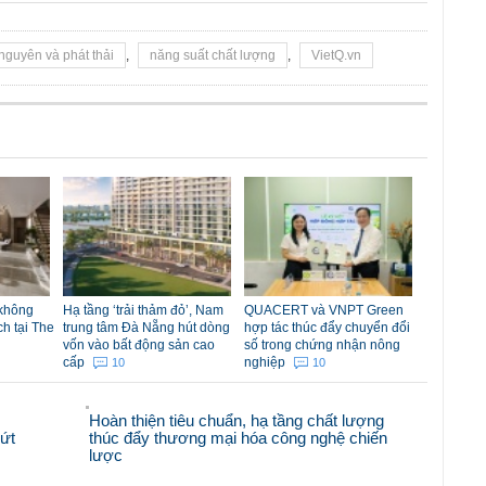
 nguyên và phát thải
,
năng suất chất lượng
,
VietQ.vn
 không
Hạ tầng ‘trải thảm đỏ’, Nam
QUACERT và VNPT Green
ch tại The
trung tâm Đà Nẵng hút dòng
hợp tác thúc đẩy chuyển đổi
vốn vào bất động sản cao
số trong chứng nhận nông
cấp
nghiệp
10
10
Hoàn thiện tiêu chuẩn, hạ tầng chất lượng
bứt
thúc đẩy thương mại hóa công nghệ chiến
lược