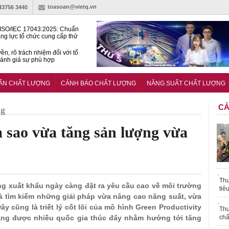
toasoan@vietq.vn
-43756 3440
ISO/IEC 17043:2025: Chuẩn
ng lực tổ chức cung cấp thử
 thành thạo
ền, rõ trách nhiệm đối với tổ
ánh giá sự phù hợp
lược tiêu chuẩn quốc gia:
ụ định hướng tổng thể, dài
UẨN CHẤT LƯỢNG
CẢNH BÁO CHẤT LƯỢNG
NĂNG SUẤT CHẤT LƯỢNG
o hoạt động tiêu chuẩn
CẢ
ng
 sao vừa tăng sản lượng vừa
Thu
ờng xuất khẩu ngày càng đặt ra yêu cầu cao về môi trường
tiê
là tìm kiếm những giải pháp vừa nâng cao năng suất, vừa
ây cũng là triết lý cốt lõi của mô hình Green Productivity
Thu
đang được nhiều quốc gia thúc đẩy nhằm hướng tới tăng
chấ