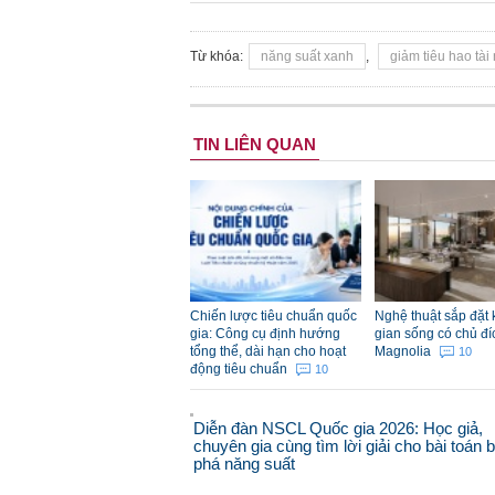
Từ khóa:
năng suất xanh
,
giảm tiêu hao tài
TIN LIÊN QUAN
Chiến lược tiêu chuẩn quốc
Nghệ thuật sắp đặt
gia: Công cụ định hướng
gian sống có chủ đí
tổng thể, dài hạn cho hoạt
Magnolia
10
động tiêu chuẩn
10
Diễn đàn NSCL Quốc gia 2026: Học giả,
chuyên gia cùng tìm lời giải cho bài toán 
phá năng suất