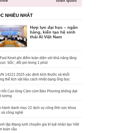
toàn quốc
C NHIỀU NHẤT
Hợp lực đại học – ngân
hàng, kiến tạo hệ sinh
thái AI Việt Nam
Fast Kinet ghi điểm toàn diện với khả năng tăng
 cực ‘bốc’, đổi pin trong 1 phút
N 14221:2025 xác định kích thước và khối
ng thể tích vật liệu cách nhiệt dạng ống bọc
 hồi Cao lỏng Cảm cúm Bảo Phương không đạt
t lượng
 hành danh mục 22 dịch vụ công lĩnh vực khoa
 và công nghệ
nh lập Mạng lưới chuyên gia trí tuệ nhân tạo Việt
 toàn cầu