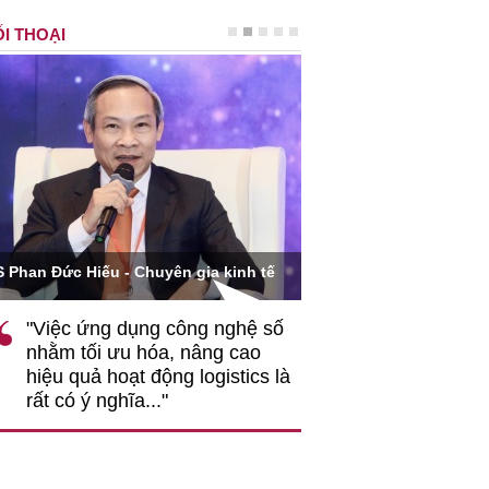
I THOẠI
Ông Hoàng Quang Phòn
S Phan Đức Hiếu - Chuyên gia kinh tế
VCCI
"Việc ứng dụng công nghệ số
""Theo tôi, cần 
nhằm tối ưu hóa, nâng cao
gốc rễ về nhận
hiệu quả hoạt động logistics là
nghiệp cần coi
rất có ý nghĩa..."
động hài hoà là
triển..."