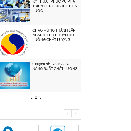
KỸ THUẬT PHỤC VỤ PHÁT
TRIỂN CÔNG NGHỆ CHIẾN
LƯỢC
CHÀO MỪNG THÀNH LẬP
NGÀNH TIÊU CHUẨN ĐO
LƯỜNG CHẤT LƯỢNG
Chuyên đề: NÂNG CAO
NĂNG SUẤT CHẤT LƯỢNG
1
2
3