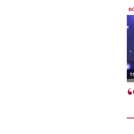
ĐỐ
ó Viện trưởng
T
ệc phải làm
Việc sử dụng hiệu quả chính
và trên thực tế
sách tài khóa không chỉ mang ý
 hành như tăng
nghĩa hỗ trợ ngắn hạn mà còn
a học công
đóng vai trò tạo nền tảng cho
 các cơ chế
tăng trưởng bền vững dài hạn.
i mới sáng tạo,