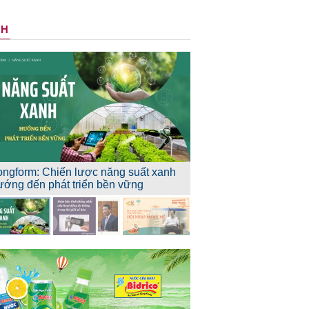
NH
ongform: Chiến lược năng suất xanh
ướng đến phát triển bền vững