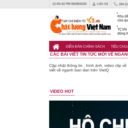
12:55:43 PM
06/08/2026
Liên hệ
(84-2
Khu dâ
của quy
Vĩnh 
TCVN 
đóng h
tháng 
Tiêu c
chống 
DIỄN ĐÀN CHÍNH SÁCH
TIÊU CH
nhựa
CÁC BÀI VIẾT TIN TỨC MỚI VỀ NGA
Cập nhật thông tin , hình ảnh, video clip 
viết về nganh ban dan trên VietQ
Bột rau
Cảnh báo
Thu hồi
Thu hồi
Người tiêu
VIDEO HOT
‘detox’ vi
39 lô thực
toàn quốc
Cao lỏng
dùng 
phạm về
phẩm bảo
sản phẩm
Cảm cúm
cảnh g
chất lượng,
vệ sức
tắm gội
Bảo
lựa ch
tiêu hủy
khỏe giả,
Oatrum và
Phương
thịt lơ
gần 76.000
kém chất
Tabame Pro
không đạt
tiêu c
hộp
lượng bị
không đạt
chất lượng
và an t
thu hồi
chất lượng