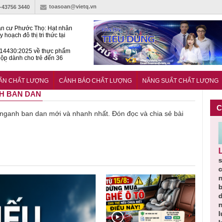
toasoan@vietq.vn
)-43756 3440
n cư Phước Thọ: Hạt nhân
 hoạch đô thị tri thức tại
Long
14430:2025 về thực phẩm
ộp dành cho trẻ đến 36
tuổi
huẩn mới đánh giá khả năng
nứt của hỗn hợp bê tông
UẨN CHẤT LƯỢNG
CẢNH BÁO CHẤT LƯỢNG
NĂNG SUẤT CHẤT LƯỢNG
NH BAN DAN
C
về nganh ban dan mới và nhanh nhất. Đón đọc và chia sẻ bài
Cảnh báo
Thu hồi
Sản phẩm
Lạm dụng
Bộ
cần
sản phẩm
toàn quốc
kém chất
sữa tươi
iác
nhập ngoại
và tiêu hủy
lượng đã
cho trẻ
ọn
bị thu hồi
nước rửa
bỏ qua
nhỏ: Cảnh
̣n đạt
do mất an
tay dạng
những
báo sai lầm
huẩn
toàn có thể
bọt Layer
bước kiểm
dẫn tới
oàn
xuất hiện
Clean do
soát nào?
nhiều hệ
tại Việt Nam
sản xuất
lụy sức