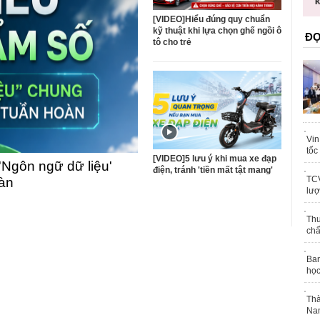
trái phép
khỏe
[VIDEO]Hiểu đúng quy chuẩn
kỹ thuật khi lựa chọn ghế ngồi ô
ĐỌ
tô cho trẻ
Vin
tốc
[VIDEO]5 lưu ý khi mua xe đạp
'Ngôn ngữ dữ liệu'
điện, tránh 'tiền mất tật mang'
TCV
oàn
lượ
Thu
chấ
Ban
học
Thà
Nam