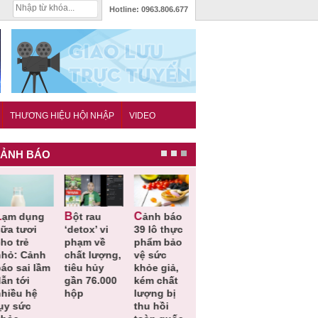
Hotline:
0963.806.677
THƯƠNG HIỆU HỘI NHẬP
VIDEO
ẢNH BÁO
t rau
Cảnh báo
Thu hồi
Thu hồi
Người tiêu
‘detox’ vi
39 lô thực
toàn quốc
Cao lỏng
dùng cầ
phạm về
phẩm bảo
sản phẩm
Cảm cúm
cảnh gi
chất lượng,
vệ sức
tắm gội
Bảo
lựa chọ
tiêu hủy
khỏe giả,
Oatrum và
Phương
thịt lợn
gần 76.000
kém chất
Tabame Pro
không đạt
tiêu chu
hộp
lượng bị
không đạt
chất lượng
và an to
thu hồi
chất lượng