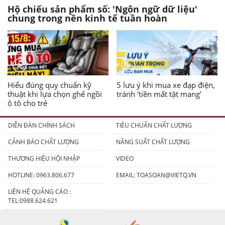
Hộ chiếu sản phẩm số: 'Ngôn ngữ dữ liệu'
chung trong nền kinh tế tuần hoàn
Hiểu đúng quy chuẩn kỹ
5 lưu ý khi mua xe đạp điện,
thuật khi lựa chọn ghế ngồi
tránh 'tiền mất tật mang'
ô tô cho trẻ
DIỄN ĐÀN CHÍNH SÁCH
TIÊU CHUẨN CHẤT LƯỢNG
CẢNH BÁO CHẤT LƯỢNG
NĂNG SUẤT CHẤT LƯỢNG
THƯƠNG HIỆU HỘI NHẬP
VIDEO
HOTLINE: 0963.806.677
EMAIL:
TOASOAN@VIETQ.VN
LIÊN HỆ QUẢNG CÁO :
TEL:0988.624.621