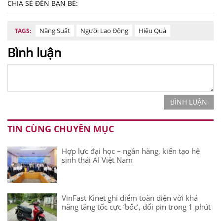
CHIA SẺ ĐẾN BẠN BÈ:
Năng Suất
Người Lao Động
Hiệu Quả
TAGS:
Bình luận
BÌNH LUẬN
TIN CÙNG CHUYÊN MỤC
Hợp lực đại học – ngân hàng, kiến tạo hệ
sinh thái AI Việt Nam
VinFast Kinet ghi điểm toàn diện với khả
năng tăng tốc cực ‘bốc’, đổi pin trong 1 phút