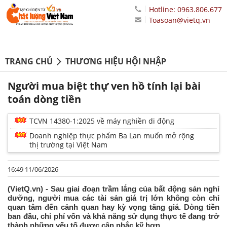
Hotline: 0963.806.677
Toasoan@vietq.vn
TRANG CHỦ
THƯƠNG HIỆU HỘI NHẬP
Người mua biệt thự ven hồ tính lại bài
toán dòng tiền
TCVN 14380-1:2025 về máy nghiền di động
Doanh nghiệp thực phẩm Ba Lan muốn mở rộng
thị trường tại Việt Nam
16:49 11/06/2026
(VietQ.vn) - Sau giai đoạn trầm lắng của bất động sản nghỉ
dưỡng, người mua các tài sản giá trị lớn không còn chỉ
quan tâm đến cảnh quan hay kỳ vọng tăng giá. Dòng tiền
ban đầu, chi phí vốn và khả năng sử dụng thực tế đang trở
thành những yếu tố được cân nhắc kỹ hơn.