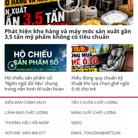
Phát hiện kho hàng và máy móc sản xuất gần
3,5 tấn mỹ phẩm không có tiêu chuẩn
Hộ chiếu sản phẩm số:
Hiểu đúng quy chuẩn kỹ
'Ngôn ngữ dữ liệu' chung
thuật khi lựa chọn ghế ngồi
trong nền kinh tế tuần hoàn
ô tô cho trẻ
DIỄN ĐÀN CHÍNH SÁCH
TIÊU CHUẨN CHẤT LƯỢNG
CẢNH BÁO CHẤT LƯỢNG
NĂNG SUẤT CHẤT LƯỢNG
THƯƠNG HIỆU HỘI NHẬP
VIDEO
HOTLINE: 0963.806.677
EMAIL:
TOASOAN@VIETQ.VN