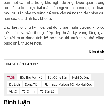
bán một căn nhà trong khu nghỉ dưỡng. Điều quan trọng
hơn là trả lời được bài toán của người mua trong giai đoạn
mới: tài sản này có đáng để đưa vào kế hoạch tài chính dài
hạn của gia đình hay không.
Đặc biệt, ở chu kỳ mới, bất động sản nghỉ dưỡng khó có
thể chỉ dựa vào thông điệp đẹp hoặc kỳ vọng tăng giá.
Người mua đang tính kỹ hơn, và thị trường vì thế cũng
buộc phải thực tế hơn.
Kim Anh
CHIA SẺ ĐẾN BẠN BÈ:
Biệt Thự Ven Hồ
Bất Động Sản
Nghỉ Dưỡng
TAGS:
Du Lịch
Dòng Tiền
Flamingo Maison 108 Ho Nui Coc
VietQ
Tài Chính
Tài Sản Lớn
Bình luận