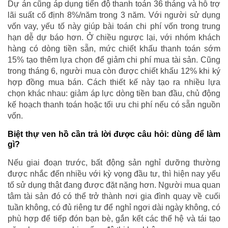
Dự án cũng áp dụng tiến độ thanh toán 36 tháng và hỗ trợ
lãi suất cố định 8%/năm trong 3 năm. Với người sử dụng
vốn vay, yếu tố này giúp bài toán chi phí vốn trong trung
hạn dễ dự báo hơn. Ở chiều ngược lại, với nhóm khách
hàng có dòng tiền sẵn, mức chiết khấu thanh toán sớm
15% tạo thêm lựa chọn để giảm chi phí mua tài sản. Cũng
trong tháng 6, người mua còn được chiết khấu 12% khi ký
hợp đồng mua bán. Cách thiết kế này tạo ra nhiều lựa
chọn khác nhau: giảm áp lực dòng tiền ban đầu, chủ động
kế hoạch thanh toán hoặc tối ưu chi phí nếu có sẵn nguồn
vốn.
Biệt thự ven hồ cần trả lời được câu hỏi: dùng để làm
gì?
Nếu giai đoạn trước, bất động sản nghỉ dưỡng thường
được nhắc đến nhiều với kỳ vọng đầu tư, thì hiện nay yếu
tố sử dụng thật đang được đặt nặng hơn. Người mua quan
tâm tài sản đó có thể trở thành nơi gia đình quay về cuối
tuần không, có đủ riêng tư để nghỉ ngơi dài ngày không, có
phù hợp để tiếp đón bạn bè, gắn kết các thế hệ và tái tạo