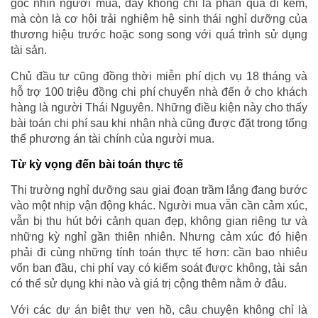
góc nhìn người mua, đây không chỉ là phần quà đi kèm,
mà còn là cơ hội trải nghiệm hệ sinh thái nghỉ dưỡng của
thương hiệu trước hoặc song song với quá trình sử dụng
tài sản.
Chủ đầu tư cũng đồng thời miễn phí dịch vụ 18 tháng và
hỗ trợ 100 triệu đồng chi phí chuyển nhà đến ở cho khách
hàng là người Thái Nguyên. Những điều kiện này cho thấy
bài toán chi phí sau khi nhận nhà cũng được đặt trong tổng
thể phương án tài chính của người mua.
Từ kỳ vọng đến bài toán thực tế
Thị trường nghỉ dưỡng sau giai đoạn trầm lắng đang bước
vào một nhịp vận động khác. Người mua vẫn cần cảm xúc,
vẫn bị thu hút bởi cảnh quan đẹp, không gian riêng tư và
những kỳ nghỉ gần thiên nhiên. Nhưng cảm xúc đó hiện
phải đi cùng những tính toán thực tế hơn: cần bao nhiêu
vốn ban đầu, chi phí vay có kiểm soát được không, tài sản
có thể sử dụng khi nào và giá trị cộng thêm nằm ở đâu.
Với các dự án biệt thự ven hồ, câu chuyện không chỉ là