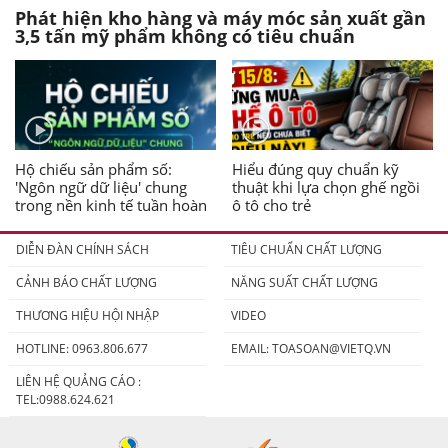
Phát hiện kho hàng và máy móc sản xuất gần
3,5 tấn mỹ phẩm không có tiêu chuẩn
Hộ chiếu sản phẩm số:
Hiểu đúng quy chuẩn kỹ
'Ngôn ngữ dữ liệu' chung
thuật khi lựa chọn ghế ngồi
trong nền kinh tế tuần hoàn
ô tô cho trẻ
DIỄN ĐÀN CHÍNH SÁCH
TIÊU CHUẨN CHẤT LƯỢNG
CẢNH BÁO CHẤT LƯỢNG
NĂNG SUẤT CHẤT LƯỢNG
THƯƠNG HIỆU HỘI NHẬP
VIDEO
HOTLINE: 0963.806.677
EMAIL:
TOASOAN@VIETQ.VN
LIÊN HỆ QUẢNG CÁO :
TEL:0988.624.621