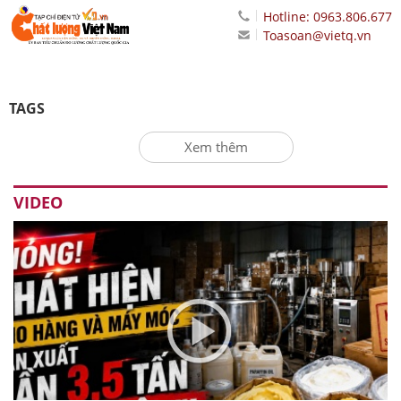
Hotline: 0963.806.677
Toasoan@vietq.vn
TAGS
Xem thêm
VIDEO