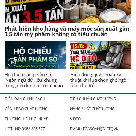
Phát hiện kho hàng và máy móc sản xuất gần
3,5 tấn mỹ phẩm không có tiêu chuẩn
Hộ chiếu sản phẩm số:
Hiểu đúng quy chuẩn kỹ
'Ngôn ngữ dữ liệu' chung
thuật khi lựa chọn ghế ngồi
trong nền kinh tế tuần hoàn
ô tô cho trẻ
DIỄN ĐÀN CHÍNH SÁCH
TIÊU CHUẨN CHẤT LƯỢNG
CẢNH BÁO CHẤT LƯỢNG
NĂNG SUẤT CHẤT LƯỢNG
THƯƠNG HIỆU HỘI NHẬP
VIDEO
HOTLINE: 0963.806.677
EMAIL:
TOASOAN@VIETQ.VN