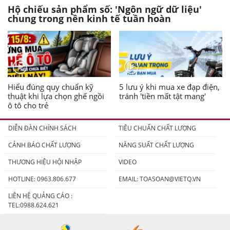
Hộ chiếu sản phẩm số: 'Ngôn ngữ dữ liệu'
chung trong nền kinh tế tuần hoàn
Hiểu đúng quy chuẩn kỹ
5 lưu ý khi mua xe đạp điện,
thuật khi lựa chọn ghế ngồi
tránh 'tiền mất tật mang'
ô tô cho trẻ
DIỄN ĐÀN CHÍNH SÁCH
TIÊU CHUẨN CHẤT LƯỢNG
CẢNH BÁO CHẤT LƯỢNG
NĂNG SUẤT CHẤT LƯỢNG
THƯƠNG HIỆU HỘI NHẬP
VIDEO
HOTLINE: 0963.806.677
EMAIL:
TOASOAN@VIETQ.VN
LIÊN HỆ QUẢNG CÁO :
TEL:0988.624.621