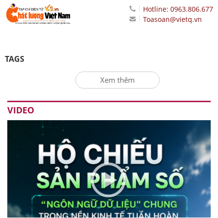
Hotline: 0963.806.677
Toasoan@vietq.vn
TAGS
Xem thêm
VIDEO