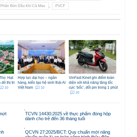
 Phân Bón Dầu Khí Cà Mau
,
PVCF
Thọ: Hạt
Hợp lực đại học – ngân
VinFast Kinet ghi điểm toàn
ô thị tri
hàng, kiến tạo hệ sinh thái AI
diện với khả năng tăng tốc
Việt Nam
cực ‘bốc’, đổi pin trong 1 phút
10
10
10
nứt
TCVN 14430:2025 về thực phẩm đóng hộp
dành cho trẻ đến 36 tháng tuổi
nh
QCVN 27:2025/BCT: Quy chuẩn mới nâng
chuẩn quản lý an toàn công trình thủy điện