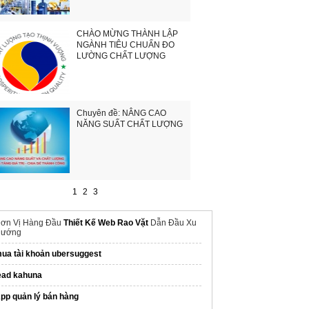
CHÀO MỪNG THÀNH LẬP
NGÀNH TIÊU CHUẨN ĐO
LƯỜNG CHẤT LƯỢNG
Chuyên đề: NÂNG CAO
NĂNG SUẤT CHẤT LƯỢNG
1
2
3
ơn Vị Hàng Đầu
Thiết Kế Web Rao Vặt
Dẫn Đầu Xu
ướng
ua tài khoản ubersuggest
ead kahuna
pp quản lý bán hàng