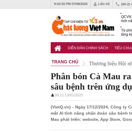
9:02:56 PM
07/08/2026
Liên hệ
(84-2)
QCVN 
mới nâ
công t
Từ phé
tảng k
phẩm
Khu dâ
của quy
DIỄN ĐÀN CHÍNH SÁCH
TIÊU CH
Vĩnh 
TRANG CHỦ
Thương hiệu Hội n
Phân bón Cà Mau ra 
sâu bệnh trên ứng d
08:21 13/01/2025
(VietQ.vn) - Ngày 17/12/2024, Công ty
mắt AI tính năng chẩn đoán sâu bệnh 
Mau phát triển: website, App Store, Goog