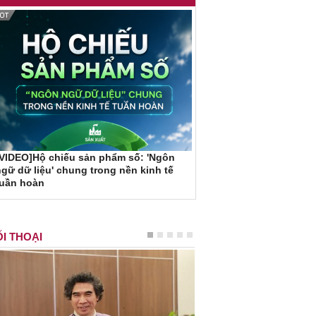
VIDEO]Hộ chiếu sản phẩm số: 'Ngôn
gữ dữ liệu' chung trong nền kinh tế
tuần hoàn
I THOẠI