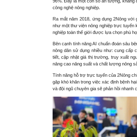
96%. Đây là một con số ấn tượng, khẳng đ
công nghệ nông nghiệp.
Ra mắt năm 2018, ứng dụng 2Nông với gia
như một thư viện nông nghiệp trực tuyến 
TS
nghiệp toàn thế giới được lựa chọn phù h
Vi
Bên cạnh tính năng AI chuẩn đoán sâu bệ
nông dân sử dụng nhiều như: cung cấp các
tiết, cập nhật giá thị trường, truy xuất 
nâng cao năng suất và chất lượng nông 
Tính năng hỗ trợ trực tuyến của 2Nông chí
gặp khó khăn trong việc xác định bệnh hại
và đội ngũ chuyên gia sẽ phản hồi nhanh ch