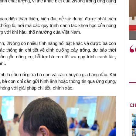
ịnh chất lượng, vị thế khác biệt của 2Nông trong ứng dụng
o diện thân thiện, hiện đại, dễ sử dụng, được phát triển
khổng lồ, nơi mà các quy trình canh tác khoa học của nông
. Nguyễn Đức Độ - Phó Viện trưởng
ợp với khí hậu, thổ nhưỡng của Việt Nam.
ện Kinh tế Tài chính
nh, 2Nông có nhiều tính năng nổi bật khác và được bà con
"Có rất nhiều việc phải làm
Việc sử dụng h
 thông tin chi tiết về dinh dưỡng cây trồng, dự báo thời
ngay từ bây giờ và trên thực tế
sách tài khóa 
nguồn gốc nông cụ, hỗ trợ bà con tối ưu quy trình canh tác,
đang được tiến hành như tăng
nghĩa hỗ trợ n
sản…
đầu tư cho khoa học công
đóng vai trò tạ
nghệ; ban hành các cơ chế
tăng trưởng bề
nh là cầu nối giữa bà con và các chuyên gia hàng đầu. Khi
khuyến khích đổi mới sáng tạo,
, bà con chỉ cần gửi hình ảnh hoặc thông tin qua ứng dụng,
khởi nghiệp..."
óng với giải pháp chi tiết, chính xác.
CH