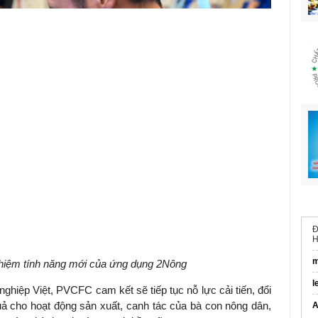
Đ
H
m
ghiệm tính năng mới của ứng dụng 2Nông
l
hiệp Việt, PVCFC cam kết sẽ tiếp tục nỗ lực cải tiến, đổi
uả cho hoạt động sản xuất, canh tác của bà con nông dân,
A