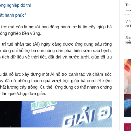
g nghiệp đô thị
Thu
Lay
ặt hạnh phúc”
Vin
ca 
rợ mà còn là người bạn đồng hành trợ lý tin cậy, giúp bà
nông nghiệp bền vững.
Sản
kiể
 trí tuệ nhân tạo (AI) ngày càng được ứng dụng sâu rộng
 không chỉ hỗ trợ bà con nông dân phát hiện sớm sâu bệnh,
tích dữ liệu về thời tiết, đất đai và nước tưới, giúp tối ưu
đã nỗ lực xây dựng một AI hỗ trợ canh tác và chăm sóc
y đã có những thành quả vượt trội, giúp bà con tiết kiệm
 chất lượng cây trồng. Cụ thể, ứng dụng có thể nhanh chóng
 lần quét/chụp đơn giản.