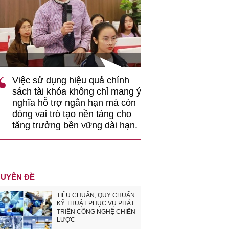
Ô
TS Phan Đức Hiếu - Chuyên gia kinh tế
V
iệu quả chính
"Việc ứng dụng công nghệ số
không chỉ mang ý
nhằm tối ưu hóa, nâng cao
gắn hạn mà còn
hiệu quả hoạt động logistics là
o nền tảng cho
rất có ý nghĩa..."
n vững dài hạn.
UYÊN ĐỀ
TIÊU CHUẨN, QUY CHUẨN
KỸ THUẬT PHỤC VỤ PHÁT
TRIỂN CÔNG NGHỆ CHIẾN
LƯỢC