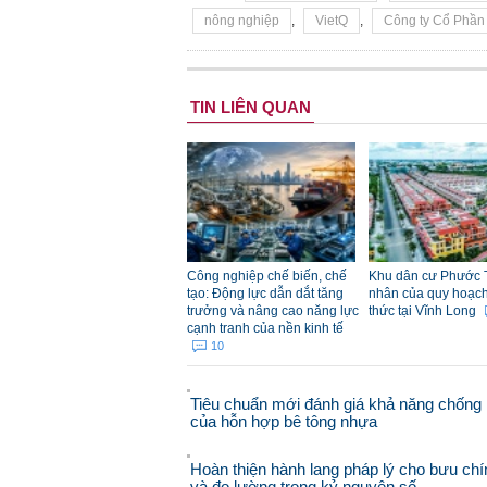
nông nghiệp
,
VietQ
,
Công ty Cổ Phần
TIN LIÊN QUAN
Công nghiệp chế biến, chế
Khu dân cư Phước 
tạo: Động lực dẫn dắt tăng
nhân của quy hoạch đ
trưởng và nâng cao năng lực
thức tại Vĩnh Long
cạnh tranh của nền kinh tế
10
Tiêu chuẩn mới đánh giá khả năng chống 
của hỗn hợp bê tông nhựa
Hoàn thiện hành lang pháp lý cho bưu chí
và đo lường trong kỷ nguyên số