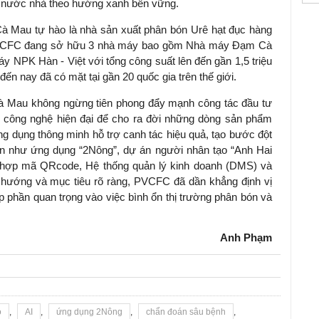
ệp nước nhà theo hướng xanh bền vững.
à Mau tự hào là nhà sản xuất phân bón Urê hạt đục hàng
 PVCFC đang sở hữu 3 nhà máy bao gồm Nhà máy Đạm Cà
PK Hàn - Việt với tổng công suất lên đến gần 1,5 triệu
n nay đã có mặt tại gần 20 quốc gia trên thế giới.
à Mau không ngừng tiên phong đẩy mạnh công tác đầu tư
, công nghệ hiện đại để cho ra đời những dòng sản phẩm
ng dụng thông minh hỗ trợ canh tác hiệu quả, tạo bước đột
ản như ứng dụng “2Nông”, dự án người nhân tạo “Anh Hai
 hợp mã QRcode, Hệ thống quản lý kinh doanh (DMS) và
ướng và mục tiêu rõ ràng, PVCFC đã dần khẳng định vị
p phần quan trọng vào việc bình ổn thị trường phân bón và
Anh Phạm
o
,
AI
,
ứng dụng 2Nông
,
chẩn đoán sâu bệnh
,