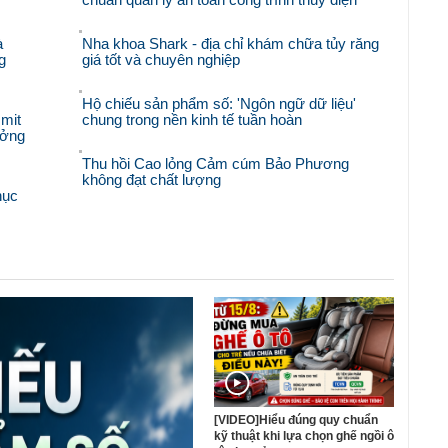
à
Nha khoa Shark - địa chỉ khám chữa tủy răng
g
giá tốt và chuyên nghiệp
Hộ chiếu sản phẩm số: 'Ngôn ngữ dữ liệu'
mit
chung trong nền kinh tế tuần hoàn
ưởng
Thu hồi Cao lỏng Cảm cúm Bảo Phương
không đạt chất lượng
hục
[VIDEO]Hiểu đúng quy chuẩn
kỹ thuật khi lựa chọn ghế ngồi ô