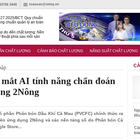
toasoan@vietq.vn
-43756 3440
27:2025/BCT: Quy chuẩn
ng chuẩn quản lý an toàn
rình thủy điện
p đo đến chất lượng: Nền
ỹ thuật phía sau mỗi sản
n cư Phước Thọ: Hạt nhân
 hoạch đô thị tri thức tại
UẨN CHẤT LƯỢNG
CẢNH BÁO CHẤT LƯỢNG
NĂNG SUẤT CHẤT LƯỢNG
Long
CẢ
hập
mắt AI tính năng chẩn đoán
ụng 2Nông
Ngư
 Cổ phần Phân bón Dầu Khí Cà Mau (PVCFC) chính thức ra
tiê
trên ứng dụng 2Nông và các nền tảng số do Phân bón Cà
le Store...
Cả
toà