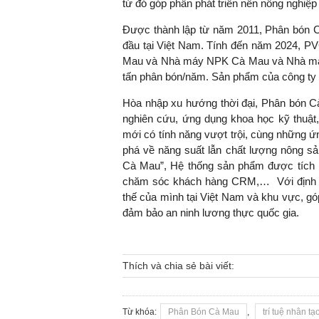
từ đó góp phần phát triển nền nông nghi
Được thành lập từ năm 2011, Phân bón C
đầu tại Việt Nam. Tính đến năm 2024,
Mau và Nhà máy NPK Cà Mau và Nhà máy N
tấn phân bón/năm. Sản phẩm của công ty đế
Hòa nhập xu hướng thời đại, Phân bón C
nghiên cứu, ứng dụng khoa học kỹ thuật
mới có tính năng vượt trội, cùng những ứ
phá về năng suất lẫn chất lượng nông s
Cà Mau”, Hệ thống sản phẩm được tích
chăm sóc khách hàng CRM,… Với định h
thế của mình tại Việt Nam và khu vực, gó
đảm bảo an ninh lương thực quốc gia.
Thích và chia sẻ bài viết:
Từ khóa:
Phân Bón Cà Mau
,
trí tuệ nhân tạ