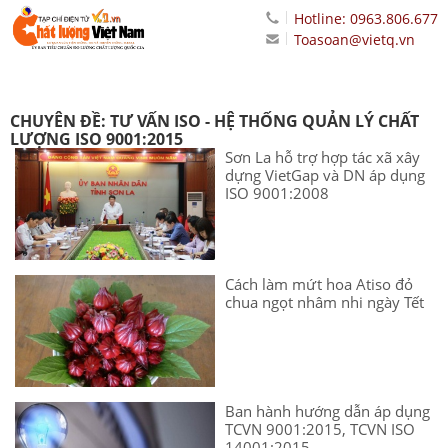
Hotline: 0963.806.677
Toasoan@vietq.vn
CHUYÊN ĐỀ: TƯ VẤN ISO - HỆ THỐNG QUẢN LÝ CHẤT
LƯỢNG ISO 9001:2015
Sơn La hỗ trợ hợp tác xã xây
dựng VietGap và DN áp dụng
ISO 9001:2008
Cách làm mứt hoa Atiso đỏ
chua ngọt nhâm nhi ngày Tết
Ban hành hướng dẫn áp dụng
TCVN 9001:2015, TCVN ISO
14001:2015