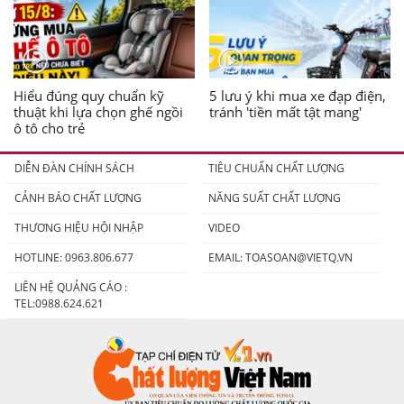
Hiểu đúng quy chuẩn kỹ
5 lưu ý khi mua xe đạp điện,
thuật khi lựa chọn ghế ngồi
tránh 'tiền mất tật mang'
ô tô cho trẻ
DIỄN ĐÀN CHÍNH SÁCH
TIÊU CHUẨN CHẤT LƯỢNG
CẢNH BÁO CHẤT LƯỢNG
NĂNG SUẤT CHẤT LƯỢNG
THƯƠNG HIỆU HỘI NHẬP
VIDEO
HOTLINE: 0963.806.677
EMAIL:
TOASOAN@VIETQ.VN
LIÊN HỆ QUẢNG CÁO :
TEL:0988.624.621