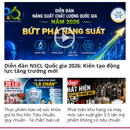
Diễn đàn NSCL Quốc gia 2026: Kiến tạo động
lực tăng trưởng mới
Thực phẩm bảo vệ sức khỏe
Phát hiện kho hàng và máy
giả bị thu hồi: Tiêu chuẩn,
móc sản xuất gần 3,5 tấn mỹ
quy chuẩn - 'lá chắn' bảo vệ
phẩm không có tiêu chuẩn
người tiêu dùng