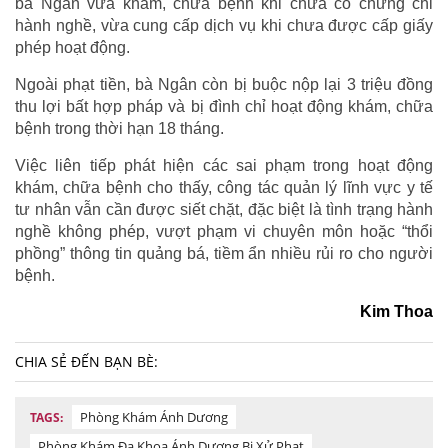
bà Ngân vừa khám, chữa bệnh khi chưa có chứng chỉ
hành nghề, vừa cung cấp dịch vụ khi chưa được cấp giấy
phép hoạt động.
Ngoài phạt tiền, bà Ngân còn bị buộc nộp lại 3 triệu đồng
thu lợi bất hợp pháp và bị đình chỉ hoạt động khám, chữa
bệnh trong thời hạn 18 tháng.
Việc liên tiếp phát hiện các sai phạm trong hoạt động
khám, chữa bệnh cho thấy, công tác quản lý lĩnh vực y tế
tư nhân vẫn cần được siết chặt, đặc biệt là tình trạng hành
nghề không phép, vượt phạm vi chuyên môn hoặc “thổi
phồng” thông tin quảng bá, tiềm ẩn nhiều rủi ro cho người
bệnh.
Kim Thoa
CHIA SẺ ĐẾN BẠN BÈ:
Phòng Khám Ánh Dương
TAGS:
Phòng Khám Đa Khoa Ánh Dương Bị Xử Phạt