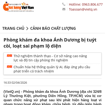
Hotline: 0963.806.677
Toasoan@vietq.vn
TRANG CHỦ
CẢNH BÁO CHẤT LƯỢNG
Phòng khám đa khoa Ánh Dương bị tuýt
còi, loạt sai phạm lộ diện
Thử nghiệm thành thạo - Cơ sở nâng cao năng
lực và độ tin cậy phòng thí nghiệm
Chuẩn hóa hệ thống quản lý AI, đáp ứng yêu cầu
phát triển có trách nhiệm
16:33 02/04/2026
(VietQ.vn) - Phòng khám đa khoa Ánh Dương (địa chỉ 324/8
Lý Thường Kiệt, phường Diên Hồng, TP.HCM) vừa bị cơ
quan chức năng xử phạt sau khi phát hiện hàng loạt vi
phạm trong hoạt động khám, chữa bệnh, từ điều kiện hành