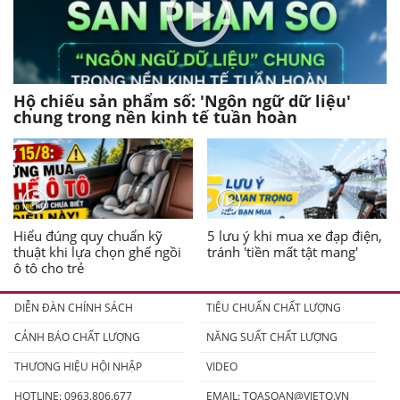
Hộ chiếu sản phẩm số: 'Ngôn ngữ dữ liệu'
chung trong nền kinh tế tuần hoàn
Hiểu đúng quy chuẩn kỹ
5 lưu ý khi mua xe đạp điện,
thuật khi lựa chọn ghế ngồi
tránh 'tiền mất tật mang'
ô tô cho trẻ
DIỄN ĐÀN CHÍNH SÁCH
TIÊU CHUẨN CHẤT LƯỢNG
CẢNH BÁO CHẤT LƯỢNG
NĂNG SUẤT CHẤT LƯỢNG
THƯƠNG HIỆU HỘI NHẬP
VIDEO
HOTLINE: 0963.806.677
EMAIL:
TOASOAN@VIETQ.VN