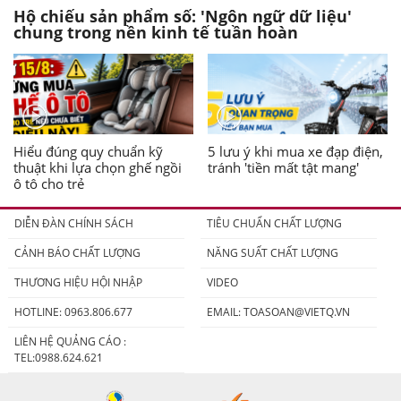
Hộ chiếu sản phẩm số: 'Ngôn ngữ dữ liệu'
chung trong nền kinh tế tuần hoàn
Hiểu đúng quy chuẩn kỹ
5 lưu ý khi mua xe đạp điện,
thuật khi lựa chọn ghế ngồi
tránh 'tiền mất tật mang'
ô tô cho trẻ
DIỄN ĐÀN CHÍNH SÁCH
TIÊU CHUẨN CHẤT LƯỢNG
CẢNH BÁO CHẤT LƯỢNG
NĂNG SUẤT CHẤT LƯỢNG
THƯƠNG HIỆU HỘI NHẬP
VIDEO
HOTLINE: 0963.806.677
EMAIL:
TOASOAN@VIETQ.VN
LIÊN HỆ QUẢNG CÁO :
TEL:0988.624.621