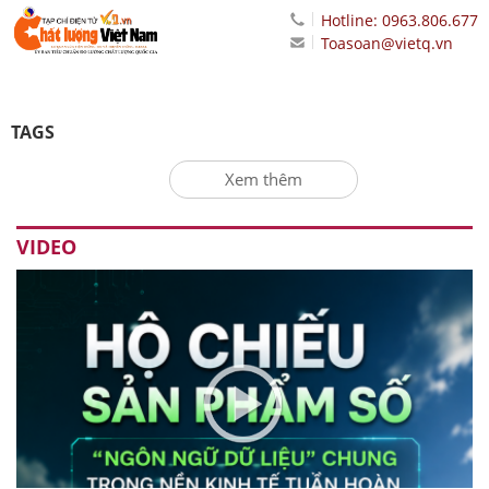
Hotline: 0963.806.677
Toasoan@vietq.vn
TAGS
Xem thêm
VIDEO