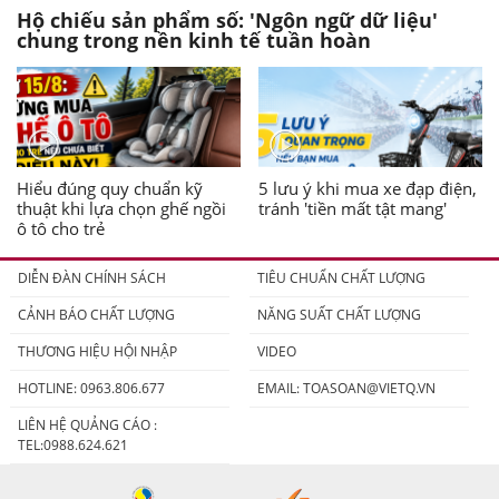
Hộ chiếu sản phẩm số: 'Ngôn ngữ dữ liệu'
chung trong nền kinh tế tuần hoàn
Hiểu đúng quy chuẩn kỹ
5 lưu ý khi mua xe đạp điện,
thuật khi lựa chọn ghế ngồi
tránh 'tiền mất tật mang'
ô tô cho trẻ
DIỄN ĐÀN CHÍNH SÁCH
TIÊU CHUẨN CHẤT LƯỢNG
CẢNH BÁO CHẤT LƯỢNG
NĂNG SUẤT CHẤT LƯỢNG
THƯƠNG HIỆU HỘI NHẬP
VIDEO
HOTLINE: 0963.806.677
EMAIL:
TOASOAN@VIETQ.VN
LIÊN HỆ QUẢNG CÁO :
TEL:0988.624.621