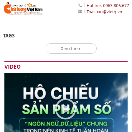
Hotline: 0963.806.677
Toasoan@vietq.vn
TAGS
Xem thêm
VIDEO