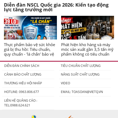
Diễn đàn NSCL Quốc gia 2026: Kiến tạo động
lực tăng trưởng mới
Thực phẩm bảo vệ sức khỏe
Phát hiện kho hàng và máy
giả bị thu hồi: Tiêu chuẩn,
móc sản xuất gần 3,5 tấn mỹ
quy chuẩn - 'lá chắn' bảo vệ
phẩm không có tiêu chuẩn
người tiêu dùng
DIỄN ĐÀN CHÍNH SÁCH
TIÊU CHUẨN CHẤT LƯỢNG
CẢNH BÁO CHẤT LƯỢNG
NĂNG SUẤT CHẤT LƯỢNG
THƯƠNG HIỆU HỘI NHẬP
VIDEO
HOTLINE: 0963.806.677
EMAIL:
TOASOAN@VIETQ.VN
LIÊN HỆ QUẢNG CÁO :
TEL:0988.624.621