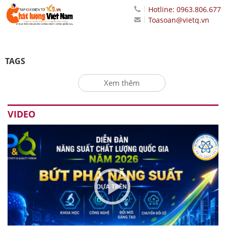
Hotline: 0963.806.677
Toasoan@vietq.vn
TAGS
Xem thêm
VIDEO