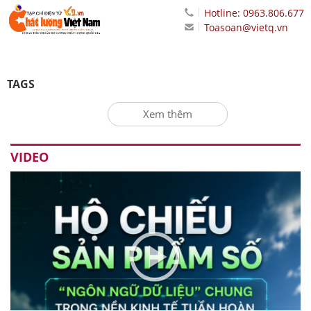
Hotline: 0963.806.677
Toasoan@vietq.vn
TAGS
Xem thêm
VIDEO