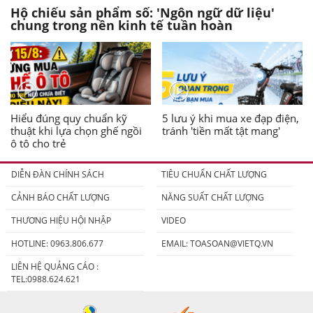
Hộ chiếu sản phẩm số: 'Ngôn ngữ dữ liệu'
chung trong nền kinh tế tuần hoàn
Hiểu đúng quy chuẩn kỹ
5 lưu ý khi mua xe đạp điện,
thuật khi lựa chọn ghế ngồi
tránh 'tiền mất tật mang'
ô tô cho trẻ
DIỄN ĐÀN CHÍNH SÁCH
TIÊU CHUẨN CHẤT LƯỢNG
CẢNH BÁO CHẤT LƯỢNG
NĂNG SUẤT CHẤT LƯỢNG
THƯƠNG HIỆU HỘI NHẬP
VIDEO
HOTLINE: 0963.806.677
EMAIL:
TOASOAN@VIETQ.VN
LIÊN HỆ QUẢNG CÁO :
TEL:0988.624.621