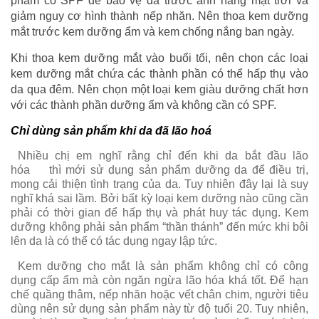
phẩm có SPF để bảo vệ da trước ánh nắng mặt trời và
giảm nguy cơ hình thành nếp nhăn. Nên thoa kem dưỡng
mắt trước kem dưỡng ẩm và kem chống nắng ban ngày.
Khi thoa kem dưỡng mắt vào buổi tối, nên chọn các loại
kem dưỡng mắt chứa các thành phần có thể hấp thụ vào
da qua đêm. Nên chọn một loại kem giàu dưỡng chất hơn
với các thành phần dưỡng ẩm và không cần có SPF.
Chỉ dùng sản phẩm khi da đã lão hoá
Nhiều chị em nghĩ rằng chỉ đến khi da bắt đầu lão
hóa
thì mới sử dụng sản phẩm dưỡng da để điều trị,
mong cải thiện tình trạng của da. Tuy nhiên đây lại là suy
nghĩ khá sai lầm. Bởi bất kỳ loại kem dưỡng nào cũng cần
phải có thời gian để hấp thụ và phát huy tác dụng. Kem
dưỡng không phải sản phẩm “thần thánh” đến mức khi bôi
lên da là có thể có tác dụng ngay lập tức.
Kem dưỡng cho mắt là sản phẩm không chỉ có công
dụng cấp ẩm mà còn ngăn ngừa lão hóa khá tốt. Để hạn
chế quầng thâm, nếp nhăn hoặc vết chân chim, người tiêu
dùng nên sử dụng sản phẩm này từ độ tuổi 20. Tuy nhiên,