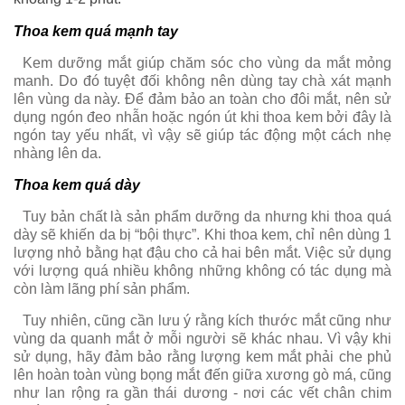
Thoa kem quá mạnh tay
Kem dưỡng mắt giúp chăm sóc cho vùng da mắt mỏng
manh. Do đó tuyệt đối không nên dùng tay chà xát mạnh
lên vùng da này. Để đảm bảo an toàn cho đôi mắt, nên sử
dụng ngón đeo nhẫn hoặc ngón út khi thoa kem bởi đây là
ngón tay yếu nhất, vì vậy sẽ giúp tác động một cách nhẹ
nhàng lên da.
Thoa kem quá dày
Tuy bản chất là sản phẩm dưỡng da nhưng khi thoa quá
dày sẽ khiến da bị “bội thực”. Khi thoa kem, chỉ nên dùng 1
lượng nhỏ bằng hạt đậu cho cả hai bên mắt. Việc sử dụng
với lượng quá nhiều không những không có tác dụng mà
còn làm lãng phí sản phẩm.
Tuy nhiên, cũng cần lưu ý rằng kích thước mắt cũng như
vùng da quanh mắt ở mỗi người sẽ khác nhau. Vì vậy khi
sử dụng, hãy đảm bảo rằng lượng kem mắt phải che phủ
lên hoàn toàn vùng bọng mắt đến giữa xương gò má, cũng
như lan rộng ra gần thái dương - nơi các vết chân chim