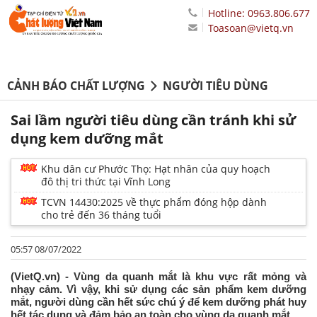
Hotline: 0963.806.677
Toasoan@vietq.vn
CẢNH BÁO CHẤT LƯỢNG
NGƯỜI TIÊU DÙNG
Sai lầm người tiêu dùng cần tránh khi sử
dụng kem dưỡng mắt
Khu dân cư Phước Thọ: Hạt nhân của quy hoạch
đô thị tri thức tại Vĩnh Long
TCVN 14430:2025 về thực phẩm đóng hộp dành
cho trẻ đến 36 tháng tuổi
05:57 08/07/2022
(VietQ.vn) - Vùng da quanh mắt là khu vực rất mỏng và
nhạy cảm. Vì vậy, khi sử dụng các sản phẩm kem dưỡng
mắt, người dùng cần hết sức chú ý để kem dưỡng phát huy
hết tác dụng và đảm bảo an toàn cho vùng da quanh mắt.