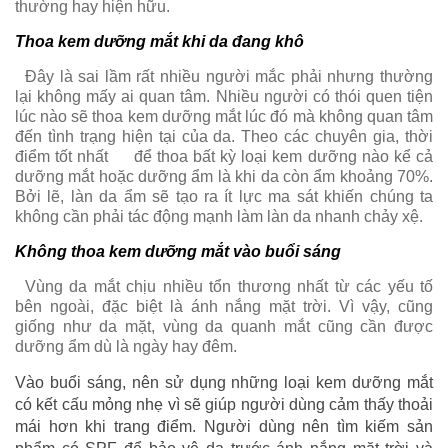
thường hay hiện hữu.
Thoa kem dưỡng mắt khi da đang khô
Đây là sai lầm rất nhiều người mắc phải nhưng thường
lại không mấy ai quan tâm. Nhiều người có thói quen tiện
lúc nào sẽ thoa kem dưỡng mắt lúc đó mà không quan tâm
đến tình trạng hiện tại của da. Theo các chuyên gia, thời
điểm tốt nhất
để thoa bất kỳ loại kem dưỡng nào kể cả
dưỡng mắt hoặc dưỡng ẩm là khi da còn ẩm khoảng 70%.
Bởi lẽ, làn da ẩm sẽ tạo ra ít lực ma sát khiến chúng ta
không cần phải tác động mạnh làm làn da nhanh chảy xệ.
Không thoa kem dưỡng mắt vào buổi sáng
Vùng da mắt chịu nhiều tổn thương nhất từ các yếu tố
bên ngoài, đặc biệt là ánh nắng mặt trời. Vì vậy, cũng
giống như da mặt, vùng da quanh mắt cũng cần được
dưỡng ẩm dù là ngày hay đêm.
Vào buổi sáng, nên sử dụng những loại kem dưỡng mắt
có kết cấu mỏng nhẹ vì sẽ giúp người dùng cảm thấy thoải
mái hơn khi trang điểm. Người dùng nên tìm kiếm sản