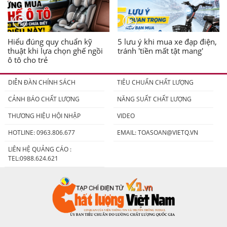
Hiểu đúng quy chuẩn kỹ
5 lưu ý khi mua xe đạp điện,
thuật khi lựa chọn ghế ngồi
tránh 'tiền mất tật mang'
ô tô cho trẻ
DIỄN ĐÀN CHÍNH SÁCH
TIÊU CHUẨN CHẤT LƯỢNG
CẢNH BÁO CHẤT LƯỢNG
NĂNG SUẤT CHẤT LƯỢNG
THƯƠNG HIỆU HỘI NHẬP
VIDEO
HOTLINE: 0963.806.677
EMAIL:
TOASOAN@VIETQ.VN
LIÊN HỆ QUẢNG CÁO :
TEL:0988.624.621