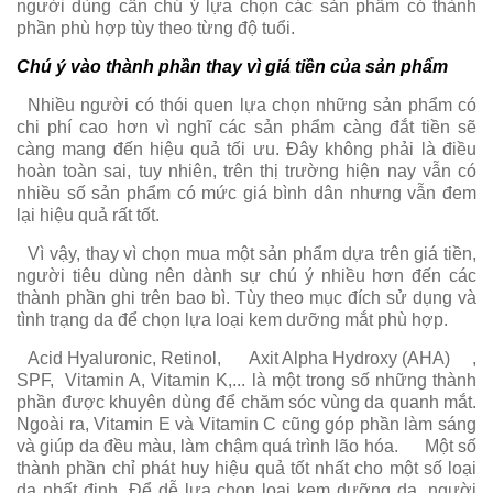
người dùng cần chú ý lựa chọn các sản phẩm có thành
phần phù hợp tùy theo từng độ tuổi.
Chú ý vào thành phần thay vì giá tiền của sản phẩm
Nhiều người có thói quen lựa chọn những sản phẩm có
chi phí cao hơn vì nghĩ các sản phẩm càng đắt tiền sẽ
càng mang đến hiệu quả tối ưu. Đây không phải là điều
hoàn toàn sai, tuy nhiên, trên thị trường hiện nay vẫn có
nhiều số sản phẩm có mức giá bình dân nhưng vẫn đem
lại hiệu quả rất tốt.
Vì vậy, thay vì chọn mua một sản phẩm dựa trên giá tiền,
người tiêu dùng nên dành sự chú ý nhiều hơn đến các
thành phần ghi trên bao bì. Tùy theo mục đích sử dụng và
tình trạng da để chọn lựa loại kem dưỡng mắt phù hợp.
Acid Hyaluronic, Retinol,
Axit Alpha Hydroxy (AHA)
,
SPF, Vitamin A, Vitamin K,... là một trong số những thành
phần được khuyên dùng để chăm sóc vùng da quanh mắt.
Ngoài ra, Vitamin E và Vitamin C cũng góp phần làm sáng
và giúp da đều màu, làm chậm quá trình lão hóa.
Một số
thành phần chỉ phát huy hiệu quả tốt nhất cho một số loại
da nhất định. Để dễ lựa chọn loại kem dưỡng da, người