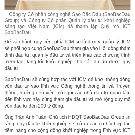
Công ty Cổ phần công nghệ Sao Bắc Đẩu (SaoBacDau
Group) và Công ty Cổ phần Quản lý đầu tư khởi nghiệp
sáng tạo Việt Nam (ICM) đã thành lập Quỹ mở ICT
SaoBacDau
Để vận hành quỹ trên, phía ICM sẽ là đơn vị quản lý. ICM
sẽ phối hợp cùng SaoBacDau tham gia vào Hội đồng thẩm
định đầu tư, quản lý đầu tư và triển khai các chương trình
ươm tạo, tăng tốc khởi nghiệp cho các dự án được quỹ
đầu tư.
SaoBacDau sẽ cùng hợp tác với ICM để khơi thông dòng
vốn đầu tư vào lĩnh vực Công nghệ thông tin và Truyền
thông, hướng đến việc mời gọi các nhà đầu tư quan tâm
đến lĩnh vực này cùng tham gia đầu tư và mở rộng quy mô
vốn đầu tư đến 200 tỷ đồng.
Ông Trần Anh Tuấn, Chủ tịch HĐQT SaoBacDau Group tin
rằng, quỹ đầu tư khởi nghiệp sẽ mở ra các cơ hội hợp tác
tiềm năng cho cộng đồng khởi nghiệp trong lĩnh vực ICT