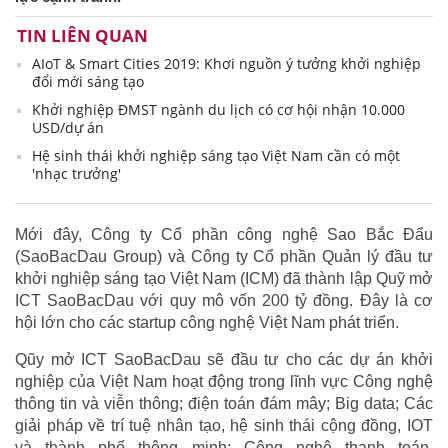
TIN LIÊN QUAN
AIoT & Smart Cities 2019: Khơi nguồn ý tưởng khởi nghiệp
đổi mới sáng tạo
Khởi nghiệp ĐMST ngành du lịch có cơ hội nhận 10.000
USD/dự án
Hệ sinh thái khởi nghiệp sáng tạo Việt Nam cần có một
'nhạc trưởng'
Mới đây, Công ty Cổ phần công nghệ Sao Bắc Đẩu
(SaoBacDau Group) và Công ty Cổ phần Quản lý đầu tư
khởi nghiệp sáng tạo Việt Nam (ICM) đã thành lập Quỹ mở
ICT SaoBacDau với quy mô vốn 200 tỷ đồng. Đây là cơ
hội lớn cho các startup công nghệ Việt Nam phát triển.
Qũy mở ICT SaoBacDau sẽ đầu tư cho các dự án khởi
nghiệp của Việt Nam hoạt động trong lĩnh vực Công nghệ
thông tin và viễn thông; điện toán đám mây; Big data; Các
giải pháp về trí tuệ nhân tạo, hệ sinh thái cộng đồng, IOT
và thành phố thông minh; Công nghệ thanh toán,