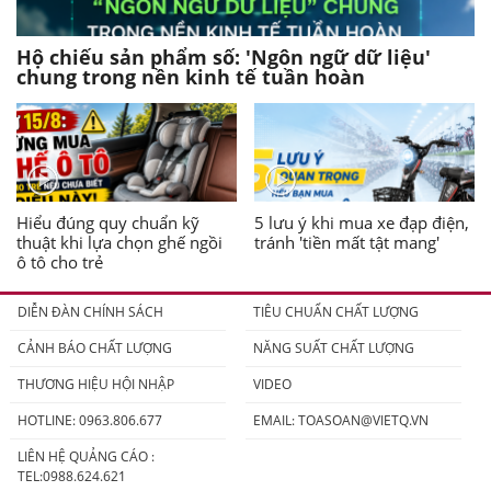
Hộ chiếu sản phẩm số: 'Ngôn ngữ dữ liệu'
chung trong nền kinh tế tuần hoàn
Hiểu đúng quy chuẩn kỹ
5 lưu ý khi mua xe đạp điện,
thuật khi lựa chọn ghế ngồi
tránh 'tiền mất tật mang'
ô tô cho trẻ
DIỄN ĐÀN CHÍNH SÁCH
TIÊU CHUẨN CHẤT LƯỢNG
CẢNH BÁO CHẤT LƯỢNG
NĂNG SUẤT CHẤT LƯỢNG
THƯƠNG HIỆU HỘI NHẬP
VIDEO
HOTLINE: 0963.806.677
EMAIL:
TOASOAN@VIETQ.VN
LIÊN HỆ QUẢNG CÁO :
TEL:0988.624.621