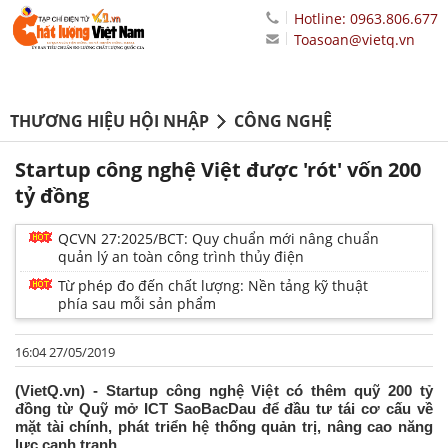
Hotline: 0963.806.677
Toasoan@vietq.vn
THƯƠNG HIỆU HỘI NHẬP
CÔNG NGHỆ
Startup công nghệ Việt được 'rót' vốn 200
tỷ đồng
QCVN 27:2025/BCT: Quy chuẩn mới nâng chuẩn
quản lý an toàn công trình thủy điện
Từ phép đo đến chất lượng: Nền tảng kỹ thuật
phía sau mỗi sản phẩm
16:04 27/05/2019
(VietQ.vn) - Startup công nghệ Việt có thêm quỹ 200 tỷ
đồng từ Quỹ mở ICT SaoBacDau để đầu tư tái cơ cấu về
mặt tài chính, phát triển hệ thống quản trị, nâng cao năng
lực cạnh tranh.