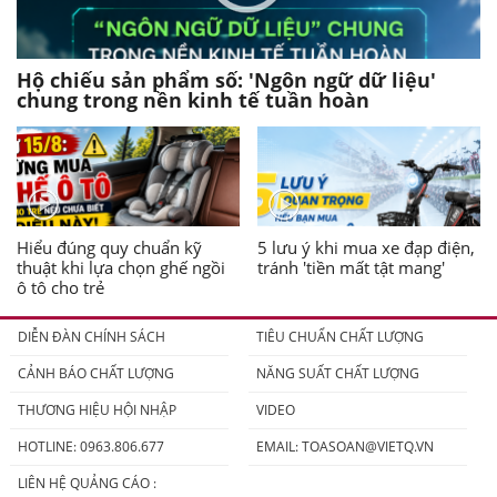
Hộ chiếu sản phẩm số: 'Ngôn ngữ dữ liệu'
chung trong nền kinh tế tuần hoàn
Hiểu đúng quy chuẩn kỹ
5 lưu ý khi mua xe đạp điện,
thuật khi lựa chọn ghế ngồi
tránh 'tiền mất tật mang'
ô tô cho trẻ
DIỄN ĐÀN CHÍNH SÁCH
TIÊU CHUẨN CHẤT LƯỢNG
CẢNH BÁO CHẤT LƯỢNG
NĂNG SUẤT CHẤT LƯỢNG
THƯƠNG HIỆU HỘI NHẬP
VIDEO
HOTLINE: 0963.806.677
EMAIL:
TOASOAN@VIETQ.VN
LIÊN HỆ QUẢNG CÁO :