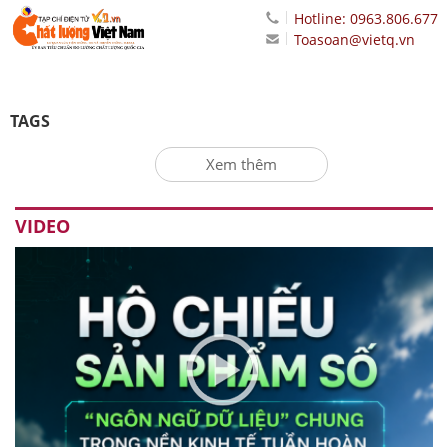
Hotline: 0963.806.677
Toasoan@vietq.vn
TAGS
Xem thêm
VIDEO