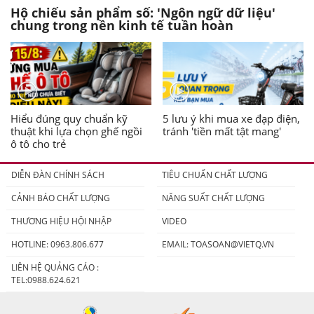
Hộ chiếu sản phẩm số: 'Ngôn ngữ dữ liệu'
chung trong nền kinh tế tuần hoàn
Hiểu đúng quy chuẩn kỹ
5 lưu ý khi mua xe đạp điện,
thuật khi lựa chọn ghế ngồi
tránh 'tiền mất tật mang'
ô tô cho trẻ
DIỄN ĐÀN CHÍNH SÁCH
TIÊU CHUẨN CHẤT LƯỢNG
CẢNH BÁO CHẤT LƯỢNG
NĂNG SUẤT CHẤT LƯỢNG
THƯƠNG HIỆU HỘI NHẬP
VIDEO
HOTLINE: 0963.806.677
EMAIL:
TOASOAN@VIETQ.VN
LIÊN HỆ QUẢNG CÁO :
TEL:0988.624.621