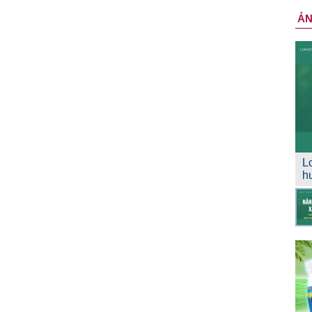
Ả
L
h