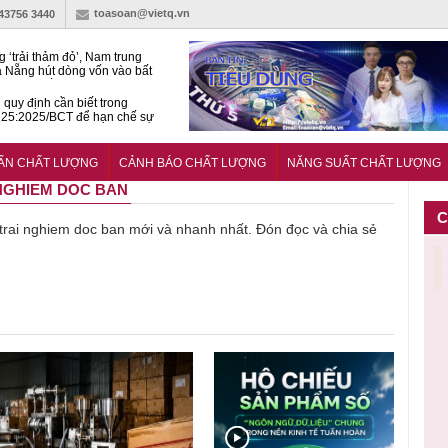
toasoan@vietq.vn
-43756 3440
g ‘trải thảm đỏ’, Nam trung
 Nẵng hút dòng vốn vào bất
ản cao cấp
quy định cần biết trong
25:2025/BCT để hạn chế sự
 khi thi công
àn NSCL Quốc gia 2026:
ả, chuyên gia cùng tìm lời
UẨN CHẤT LƯỢNG
CẢNH BÁO CHẤT LƯỢNG
NĂNG SUẤT CHẤT LƯỢNG
ho bài toán bứt phá năng suất
I NGHIEM DOC BAN
C
ề trai nghiem doc ban mới và nhanh nhất. Đón đọc và chia sẻ
Thu hồi
Người tiêu
Cảnh báo
Thu hồi
Sản phẩm
 em
Cao lỏng
dùng cần
sản phẩm
toàn quốc
k
 do
Cảm cúm
cảnh giác
nhập ngoại
và tiêu hủy
l
áp
Bảo
lựa chọn
bị thu hồi
nước rửa
b
u
Phương
thịt lợn đạt
do mất an
tay dạng
n
n
không đạt
tiêu chuẩn
toàn có thể
bọt Layer
b
chất lượng
và an toàn
xuất hiện
Clean do
s
tại Việt Nam
sản xuất