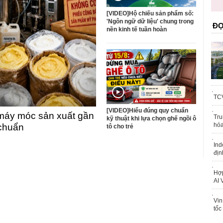
trái phép
[VIDEO]Hộ chiếu sản phẩm số:
'Ngôn ngữ dữ liệu' chung trong
ĐỌ
nền kinh tế tuần hoàn
TCV
[VIDEO]Hiểu đúng quy chuẩn
máy móc sản xuất gần
Tru
kỹ thuật khi lựa chọn ghế ngồi ô
hóa
 chuẩn
tô cho trẻ
Ind
địn
Hợp
AI 
Vin
tốc