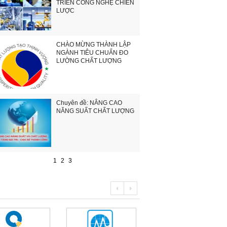
TRIỂN CÔNG NGHỆ CHIẾN
LƯỢC
CHÀO MỪNG THÀNH LẬP
NGÀNH TIÊU CHUẨN ĐO
LƯỜNG CHẤT LƯỢNG
Chuyên đề: NÂNG CAO
NĂNG SUẤT CHẤT LƯỢNG
1
2
3