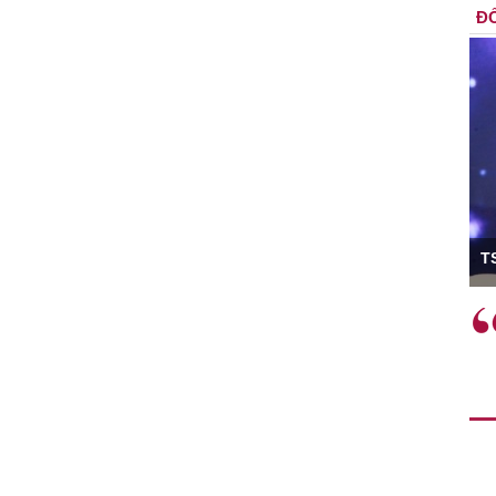
ĐỐ
ó Viện trưởng
T
ệc phải làm
Việc sử dụng hiệu quả chính
và trên thực tế
sách tài khóa không chỉ mang ý
 hành như tăng
nghĩa hỗ trợ ngắn hạn mà còn
a học công
đóng vai trò tạo nền tảng cho
 các cơ chế
tăng trưởng bền vững dài hạn.
i mới sáng tạo,