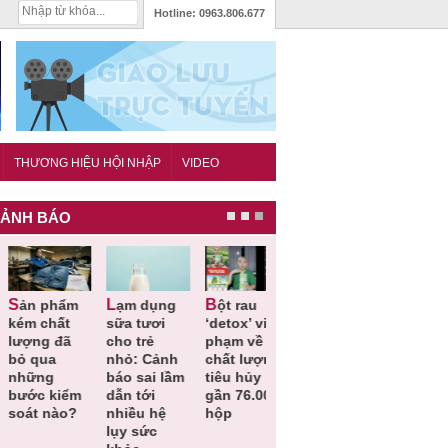
Hotline:
0963.806.677
THƯƠNG HIỆU HỘI NHẬP
VIDEO
ẢNH BÁO
Lạm dụng
Bột rau
Những quy
Thu hồi đồ
ém chất
sữa tươi
‘detox’ vi
định cần
ngủ trẻ e
ượng đã
cho trẻ
phạm về
biết trong
Michley d
ỏ qua
nhỏ: Cảnh
chất lượng,
QCVN
không đá
hững
báo sai lầm
tiêu hủy
25:2025/BCT
ứng tiêu
ước kiểm
dẫn tới
gần 76.000
để hạn chế
chuẩn an
oát nào?
nhiều hệ
hộp
sự cố điện
toàn
lụy sức
khi thi công