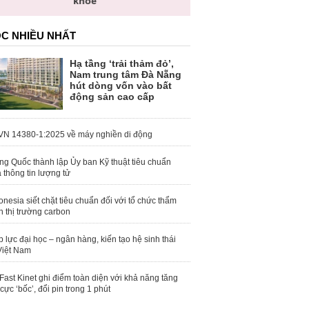
khỏe
C NHIỀU NHẤT
Hạ tầng ‘trải thảm đỏ’,
Nam trung tâm Đà Nẵng
hút dòng vốn vào bất
động sản cao cấp
N 14380-1:2025 về máy nghiền di động
ng Quốc thành lập Ủy ban Kỹ thuật tiêu chuẩn
 thông tin lượng tử
onesia siết chặt tiêu chuẩn đối với tổ chức thẩm
h thị trường carbon
 lực đại học – ngân hàng, kiến tạo hệ sinh thái
Việt Nam
Fast Kinet ghi điểm toàn diện với khả năng tăng
 cực ‘bốc’, đổi pin trong 1 phút