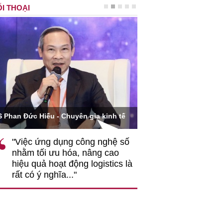
I THOẠI
Ông Hoàng Quang Phòn
S Phan Đức Hiếu - Chuyên gia kinh tế
VCCI
"Việc ứng dụng công nghệ số
""Theo tôi, cần 
nhằm tối ưu hóa, nâng cao
gốc rễ về nhận
hiệu quả hoạt động logistics là
nghiệp cần coi
rất có ý nghĩa..."
động hài hoà là
triển..."