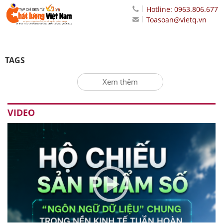
Hotline: 0963.806.677
Toasoan@vietq.vn
TAGS
Xem thêm
VIDEO