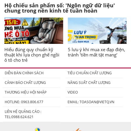
Hộ chiếu sản phẩm số: 'Ngôn ngữ dữ liệu'
chung trong nền kinh tế tuần hoàn
Hiểu đúng quy chuẩn kỹ
5 lưu ý khi mua xe đạp điện,
thuật khi lựa chọn ghế ngồi
tránh 'tiền mất tật mang'
ô tô cho trẻ
DIỄN ĐÀN CHÍNH SÁCH
TIÊU CHUẨN CHẤT LƯỢNG
CẢNH BÁO CHẤT LƯỢNG
NĂNG SUẤT CHẤT LƯỢNG
THƯƠNG HIỆU HỘI NHẬP
VIDEO
HOTLINE: 0963.806.677
EMAIL:
TOASOAN@VIETQ.VN
LIÊN HỆ QUẢNG CÁO :
TEL:0988.624.621