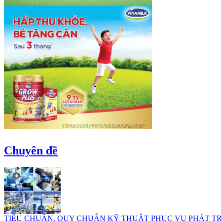
Chuyên đề
TIÊU CHUẨN, QUY CHUẨN KỸ THUẬT PHỤC VỤ PHÁT T