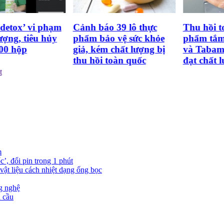
tox’ vi phạm
Cảnh báo 39 lô thực
Thu hồi toàn
g, tiêu hủy
phẩm bảo vệ sức khỏe
phẩm tắm g
 hộp
giả, kém chất lượng bị
và Tabame 
thu hồi toàn quốc
đạt chất lượ
t
m
’, đổi pin trong 1 phút
ật liệu cách nhiệt dạng ống bọc
g nghệ
n cầu