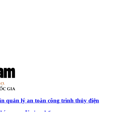
quản lý an toàn công trình thủy điện
phía sau mỗi sản phẩm
đô thị tri thức tại Vĩnh Long