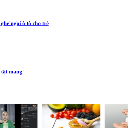
hế ngồi ô tô cho trẻ
 tật mang'