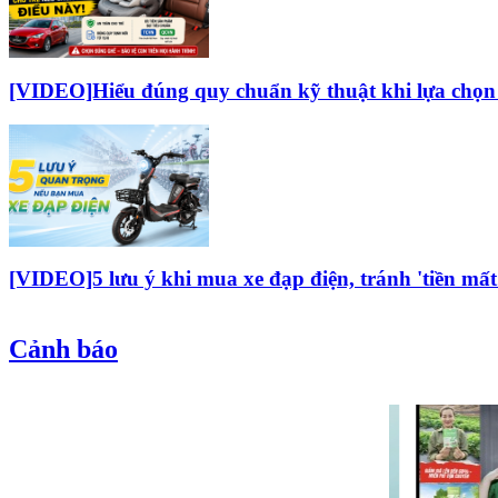
[VIDEO]Hiểu đúng quy chuẩn kỹ thuật khi lựa chọn g
[VIDEO]5 lưu ý khi mua xe đạp điện, tránh 'tiền mất
Cảnh báo