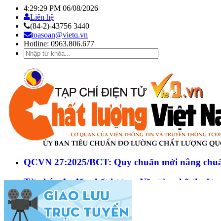
4:29:30 PM
06/08/2026
Liên hệ
(84-2)-43756 3440
toasoan@vietq.vn
Hotline:
0963.806.677
QCVN 27:2025/BCT: Quy chuẩn mới nâng chuẩn 
Từ phép đo đến chất lượng: Nền tảng kỹ thuật 
Khu dân cư Phước Thọ: Hạt nhân của quy hoạch 