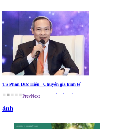
TS Phan Đức Hiếu - Chuyên gia kinh tế
"Việc ứng dụng công nghệ số nhằm tối ưu hóa, nâng cao hiệu quả hoạt 
Prev
Next
ảnh