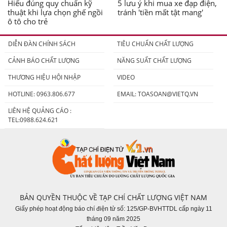
Hiểu đúng quy chuẩn kỹ
5 lưu ý khi mua xe đạp điện,
thuật khi lựa chọn ghế ngồi
tránh 'tiền mất tật mang'
ô tô cho trẻ
DIỄN ĐÀN CHÍNH SÁCH
TIÊU CHUẨN CHẤT LƯỢNG
CẢNH BÁO CHẤT LƯỢNG
NĂNG SUẤT CHẤT LƯỢNG
THƯƠNG HIỆU HỘI NHẬP
VIDEO
HOTLINE: 0963.806.677
EMAIL:
TOASOAN@VIETQ.VN
LIÊN HỆ QUẢNG CÁO :
TEL:0988.624.621
BẢN QUYỀN THUỘC VỀ TẠP CHÍ CHẤT LƯỢNG VIỆT NAM
Giấy phép hoạt động báo chí điện tử số: 125/GP-BVHTTDL cấp ngày 11
tháng 09 năm 2025