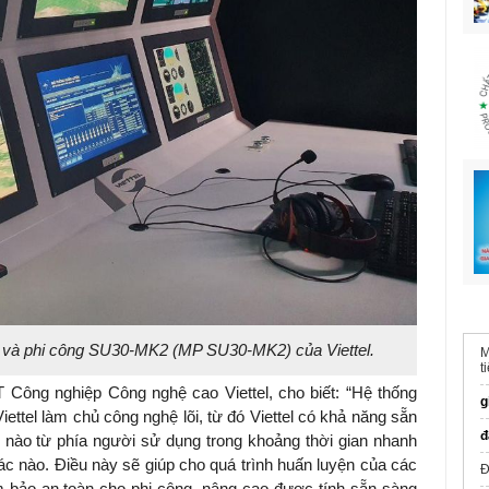
y và phi công SU30-MK2 (MP SU30-MK2) của Viettel.
M
t
ông nghiệp Công nghệ cao Viettel, cho biết: “Hệ thống
g
ettel làm chủ công nghệ lõi, từ đó Viettel có khả năng sẵn
đ
 nào từ phía người sử dụng trong khoảng thời gian nhanh
ác nào. Điều này sẽ giúp cho quá trình huấn luyện của các
Đ
 bảo an toàn cho phi công, nâng cao được tính sẵn sàng