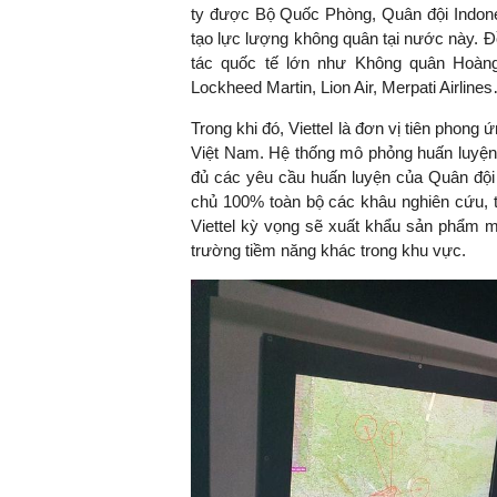
ty được Bộ Quốc Phòng, Quân đội Indones
tạo lực lượng không quân tại nước này. Đồ
tác quốc tế lớn như Không quân Hoàng
Lockheed Martin, Lion Air, Merpati Airline
TS. Nguyễn Đức Độ - Ph
Viện Kinh tế Tài chính
Trong khi đó, Viettel là đơn vị tiên phon
Việt Nam. Hệ thống mô phỏng huấn luyện 
"Có rất nhiều vi
đủ các yêu cầu huấn luyện của Quân đội 
ngay từ bây giờ 
chủ 100% toàn bộ các khâu nghiên cứu, th
đang được tiến
Viettel kỳ vọng sẽ xuất khẩu sản phẩm m
đầu tư cho kho
trường tiềm năng khác trong khu vực.
nghệ; ban hành
khuyến khích đổ
khởi nghiệp..."