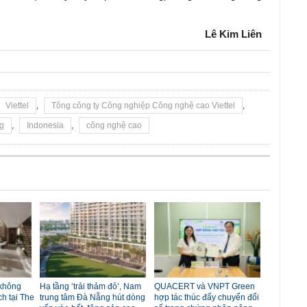
Lê Kim Liên
Viettel
,
Tông công ty Công nghiệp Công nghệ cao Viettel
,
ng
,
Indonesia
,
công nghệ cao
 không
Hạ tầng ‘trải thảm đỏ’, Nam
QUACERT và VNPT Green
ch tại The
trung tâm Đà Nẵng hút dòng
hợp tác thúc đẩy chuyển đổi