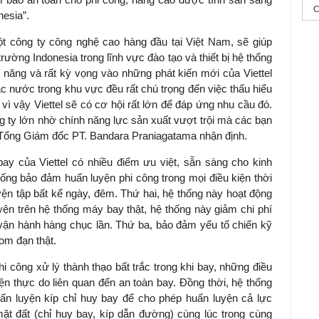
C
nesia”.
ột công ty công nghệ cao hàng đầu tại Việt Nam, sẽ giúp
rường Indonesia trong lĩnh vực đào tạo và thiết bị hệ thống
 năng và rất kỳ vọng vào những phát kiến mới của Viettel
ác nước trong khu vực đều rất chú trọng đến việc thấu hiểu
 vì vậy Viettel sẽ có cơ hội rất lớn để đáp ứng nhu cầu đó.
ng ty lớn nhờ chính năng lực sản xuất vượt trội mà các bạn
ổng Giám đốc PT. Bandara Praniagatama nhận định.
y của Viettel có nhiều điểm ưu việt, sẵn sàng cho kinh
thống bảo đảm huấn luyện phi công trong mọi điều kiện thời
luyện tập bất kể ngày, đêm. Thứ hai, hệ thống này hoạt động
uyện trên hệ thống máy bay thật, hệ thống này giảm chi phí
vận hành hàng chục lần. Thứ ba, bảo đảm yếu tố chiến kỹ
bom đạn thật.
i công xử lý thành thạo bất trắc trong khi bay, những điều
ện thực do liên quan đến an toàn bay. Đồng thời, hệ thống
ấn luyện kíp chỉ huy bay để cho phép huấn luyện cả lực
mặt đất (chỉ huy bay, kíp dẫn đường) cùng lúc trong cùng