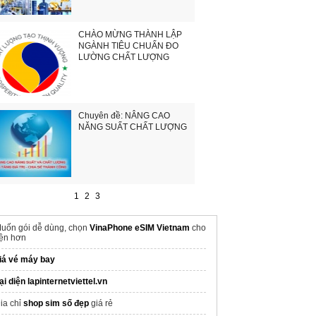
CHÀO MỪNG THÀNH LẬP
NGÀNH TIÊU CHUẨN ĐO
LƯỜNG CHẤT LƯỢNG
Chuyên đề: NÂNG CAO
NĂNG SUẤT CHẤT LƯỢNG
1
2
3
uốn gói dễ dùng, chọn
VinaPhone eSIM Vietnam
cho
iện hơn
iá vé máy bay
ại diện lapinternetviettel.vn
ia chỉ
shop sim số đẹp
giá rẻ