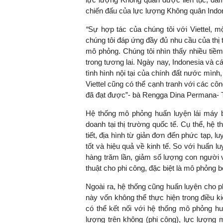
chiến đấu của lực lượng Không quân Indo
“
Sự hợp tác của chúng tôi với Viettel, m
chúng tôi đáp ứng đầy đủ nhu cầu của thị t
mô phỏng. Chúng tôi nhìn thấy nhiều tiềm
trong tương lai. Ngày nay, Indonesia và c
tình hình nội tại của chính đất nước mình,
Viettel cũng có thể cạnh tranh với các cô
đã đạt được”-
bà Rengga Dina Permana- T
Hệ thống mô phỏng huấn luyện lái máy ba
doanh tại thị trường quốc tế. Cụ thể, hệ 
tiết, địa hình từ giản đơn đến phức tạp, 
tốt và hiệu quả về kinh tế. So với huấn l
hàng trăm lần, giảm số lượng con người 
thuật cho phi công, đặc biệt là mô phỏng 
Ngoài ra, hệ thống cũng huấn luyện cho ph
này vốn không thể thực hiện trong điều ki
có thể kết nối với hệ thống mô phỏng hu
lượng trên không (phi công), lực lượng 