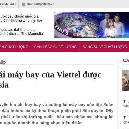
toasoan@vietq.vn
-43756 3440
lược tiêu chuẩn quốc gia:
ụ định hướng tổng thể, dài
o hoạt động tiêu chuẩn
huật sắp đặt không gian
ó chủ đích tại The Magnolia
 Ghana siết tiêu chuẩn quốc
i với xe cũ nhập khẩu?
UẨN CHẤT LƯỢNG
CẢNH BÁO CHẤT LƯỢNG
NĂNG SUẤT CHẤT LƯỢNG
CẢ
hập
i máy bay của Viettel được
sia
Thu
uyện kíp chỉ huy bay và buồng lái máy bay của tập đoàn
tiê
 đầu Indonesia ký thỏa thuận phân phối độc quyền. Đây
c phát triển thị trường xuất khẩu sản phẩm mô phỏng lái
Thu
ến nguồn doanh thu hàng chục triệu đô la.
chấ