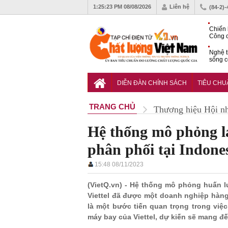
1:25:24 PM
08/08/2026
Liên hệ
(84-2)
Chiến 
Công c
hạn ch
Nghệ t
sống c
Vì sao
gia đố
DIỄN ĐÀN CHÍNH SÁCH
TIÊU CH
TRANG CHỦ
Thương hiệu Hội n
Hệ thống mô phỏng lá
phân phối tại Indone
15:48 08/11/2023
(VietQ.vn) - Hệ thống mô phỏng huấn l
Viettel đã được một doanh nghiệp hàng
là một bước tiến quan trọng trong việ
máy bay của Viettel, dự kiến sẽ mang đ