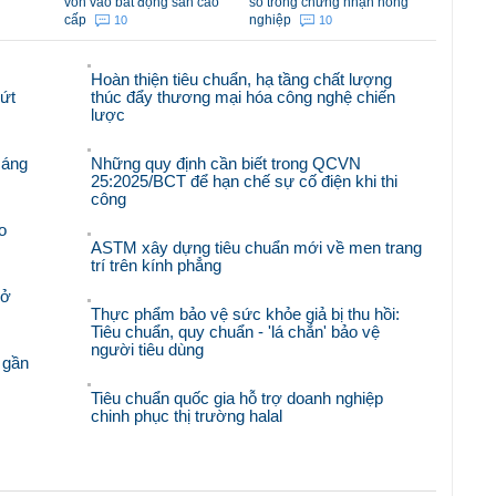
vốn vào bất động sản cao
số trong chứng nhận nông
cấp
nghiệp
10
10
Hoàn thiện tiêu chuẩn, hạ tầng chất lượng
bứt
thúc đẩy thương mại hóa công nghệ chiến
lược
sáng
Những quy định cần biết trong QCVN
25:2025/BCT để hạn chế sự cố điện khi thi
công
o
ASTM xây dựng tiêu chuẩn mới về men trang
trí trên kính phẳng
mở
Thực phẩm bảo vệ sức khỏe giả bị thu hồi:
Tiêu chuẩn, quy chuẩn - 'lá chắn' bảo vệ
người tiêu dùng
 gần
Tiêu chuẩn quốc gia hỗ trợ doanh nghiệp
chinh phục thị trường halal