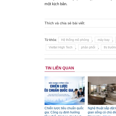
một kịch bản.
Thích và chia sẻ bài viết:
Từ khóa:
Hệ thống mô phỏng
,
máy bay
,
Viettel High Tech
,
phân phối
,
thị trườ
TIN LIÊN QUAN
Chiến lược tiêu chuẩn quốc
Nghệ thuật sắp đặt
gia: Công cụ định hướng
gian sống có chủ đí