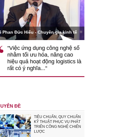
Ông Hoàng Quang Phòn
S Phan Đức Hiếu - Chuyên gia kinh tế
VCCI
"Việc ứng dụng công nghệ số
""Theo tôi, cần 
nhằm tối ưu hóa, nâng cao
gốc rễ về nhận
hiệu quả hoạt động logistics là
nghiệp cần coi
rất có ý nghĩa..."
động hài hoà là
triển..."
UYÊN ĐỀ
TIÊU CHUẨN, QUY CHUẨN
KỸ THUẬT PHỤC VỤ PHÁT
TRIỂN CÔNG NGHỆ CHIẾN
LƯỢC