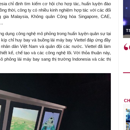
ia chỉ định tìm kiếm cơ hội cho hợp tác, huấn luyện đào
ng thời, công ty có nhiều kinh nghiệm hợp tác với các đối
 gia Malaysia, Không quân Cộng hòa Singapore, CAE,
s…
ó Viện trưởng
T
g ứng dụng công nghệ mô phỏng trong huấn luyện quân sự tại
kíp chỉ huy bay và buồng lái máy bay Viettel đáp ứng đầy
ệc phải làm
Việc sử dụng hiệu quả chính
nhân dân Việt Nam và quân đội các nước. Viettel đã làm
và trên thực tế
sách tài khóa không chỉ mang ý
iết kế, chế tạo và các công nghệ lõi. Với thỏa thuận này,
 hành như tăng
nghĩa hỗ trợ ngắn hạn mà còn
ô phỏng lái máy bay sang thị trường Indonesia và các thị
a học công
đóng vai trò tạo nền tảng cho
 các cơ chế
tăng trưởng bền vững dài hạn.
i mới sáng tạo,
CH