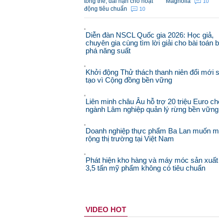
tổng thể, dài hạn cho hoạt
Magnolia
10
động tiêu chuẩn
10
Diễn đàn NSCL Quốc gia 2026: Học giả,
chuyên gia cùng tìm lời giải cho bài toán 
phá năng suất
Khởi động Thử thách thanh niên đổi mới 
tạo vì Cộng đồng bền vững
Liên minh châu Âu hỗ trợ 20 triệu Euro ch
ngành Lâm nghiệp quản lý rừng bền vững
Doanh nghiệp thực phẩm Ba Lan muốn 
rộng thị trường tại Việt Nam
Phát hiện kho hàng và máy móc sản xuất
3,5 tấn mỹ phẩm không có tiêu chuẩn
VIDEO HOT