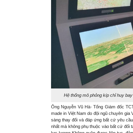
Hệ thống mô phỏng kíp chỉ huy ba
Ông Nguyễn Vũ Hà- Tổng Giám đốc TCT C
made in Việt Nam do đội ngũ chuyên gia Vi
sàng thay đổi và đáp ứng bất cứ yêu cầu
nhất mà không phụ thuộc vào bất cứ đối t
lực lượng Không quân được liên tục, đảm