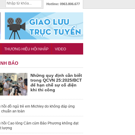
Hotline:
0963.806.677
THƯƠNG HIỆU HỘI NHẬP
VIDEO
NH BÁO
Những quy định cần biết
trong QCVN 25:2025/BCT
để hạn chế sự cố điện
khi thi công
 hồi đồ ngủ trẻ em Michley do không đáp ứng
u chuẩn an toàn
 hồi Cao lỏng Cảm cúm Bảo Phương không đạt
t lượng