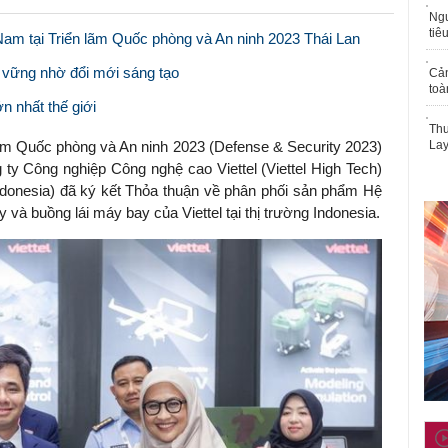
Ngư
tiê
 Nam tại Triển lãm Quốc phòng và An ninh 2023 Thái Lan
n vững nhờ đổi mới sáng tạo
Cả
toà
ớn nhất thế giới
Thu
lãm Quốc phòng và An ninh 2023 (Defense & Security 2023)
Lay
g ty Công nghiệp Công nghệ cao Viettel (
Viettel High Tech
)
donesia) đã ký kết Thỏa thuận về phân phối sản phẩm Hệ
và buồng lái máy bay của Viettel tại thị trường Indonesia.