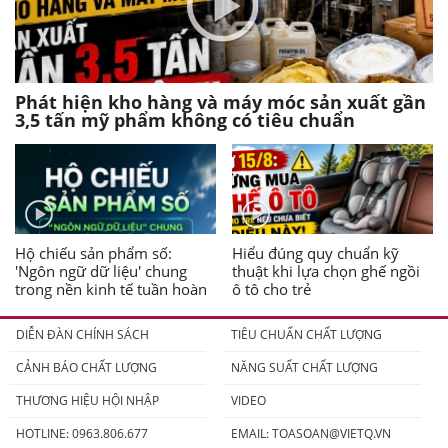
Phát hiện kho hàng và máy móc sản xuất gần
3,5 tấn mỹ phẩm không có tiêu chuẩn
Hộ chiếu sản phẩm số:
Hiểu đúng quy chuẩn kỹ
'Ngôn ngữ dữ liệu' chung
thuật khi lựa chọn ghế ngồi
trong nền kinh tế tuần hoàn
ô tô cho trẻ
DIỄN ĐÀN CHÍNH SÁCH
TIÊU CHUẨN CHẤT LƯỢNG
CẢNH BÁO CHẤT LƯỢNG
NĂNG SUẤT CHẤT LƯỢNG
THƯƠNG HIỆU HỘI NHẬP
VIDEO
HOTLINE: 0963.806.677
EMAIL:
TOASOAN@VIETQ.VN