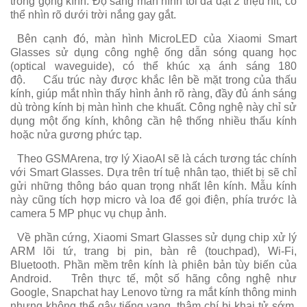
trong gọng kính. Độ sáng màn hình tối đa đạt 2 triệu nit, có
thể nhìn rõ dưới trời nắng gay gắt.
Bên cạnh đó, màn hình MicroLED của Xiaomi Smart
Glasses sử dụng công nghệ ống dẫn sóng quang học
(optical waveguide), có thể khúc xạ ánh sáng 180
độ.
Cấu trúc này được khắc lên bề mặt trong của thấu
kính, giúp mắt nhìn thấy hình ảnh rõ ràng, đầy đủ ánh sáng
dù tròng kính bị màn hình che khuất. Công nghệ này chỉ sử
dụng một ống kính, không cần hệ thống nhiều thấu kính
hoặc nửa gương phức tạp.
Theo GSMArena, trợ lý XiaoAI sẽ là cách tương tác chính
với Smart Glasses. Dựa trên trí tuệ nhân tạo, thiết bị sẽ chỉ
gửi những thông báo quan trọng nhất lên kính. Mẫu kính
này cũng tích hợp micro và loa để gọi điện, phía trước là
camera 5 MP phục vụ chụp ảnh.
Về phần cứng, Xiaomi Smart Glasses sử dụng chip xử lý
ARM lõi tứ, trang bị pin, bàn rê (touchpad), Wi-Fi,
Bluetooth. Phần mềm trên kính là phiên bản tùy biến của
Android.
Trên thực tế, một số hãng công nghệ như
Google, Snapchat hay Lenovo từng ra mắt kính thông minh
nhưng không thể gây tiếng vang, thậm chí bị khai tử sớm.