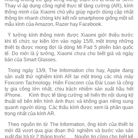
Thay vì áp dụng công nghệ thực tế tăng cường (AR), kính
thông minh của Xiaomi chủ yếu giúp người dùng cập nhật
thông tin nhanh chóng khi kết nối smartphone giống một số
mẫu kính của Amazon, Razer hay Facebook.
Ý tưởng kính thông minh được Xiaomi giới thiệu trước
khi tổ chức sự kiện lớn vào ngày 15/9, một trong những
thiết bị được mong đợi là dòng Mi Pad 5 phiên bản quốc
tế. Do mới là ý tưởng, Xiaomi chưa cho biết giá và ngày
bán của Smart Glasses.
Trong ngày 13/9, The Information cho hay, Apple đang
sản xuất thử nghiệm kính AR tại một trong các nhà máy
Foxconn Tachnology. Hiện Foxconn của Đài Loan là công
ty gia công lớn nhất, chịu trách nhiệm sản xuất hầu hết
iPhone.
Kính thực tế tăng cường sẽ hiển thị nội dung kỹ
thuật số bên trên hình ảnh thực và không gian riêng xung
quanh người dùng. Các thấu kính được xem là phần quan
trọng nhất của kính AR.
Theo nguồn tin từ The Information, ống kính của thiết bị
mới đã vượt qua giai đoạn thử nghiệm và bước vào sản
xuất đại trà từ 2 tháng trước.
Nguồn tin cũng cho biết kế