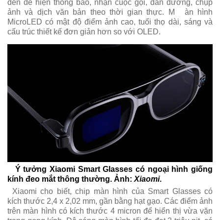
đen để hiện thông báo, nhận cuộc gọi, dẫn đường, chụp
ảnh và dịch văn bản theo thời gian thực. M
àn hình
MicroLED có mật độ điểm ảnh cao, tuổi thọ dài, sáng và
cấu trúc thiết kế đơn giản hơn so với OLED.
Ý tưởng Xiaomi Smart Glasses có ngoại hình giống
kính đeo mắt thông thường. Ảnh:
Xiaomi
.
Xiaomi cho biết, chip màn hình của Smart Glasses có
kích thước 2,4 x 2,02 mm, gần bằng hạt gạo. Các điểm ảnh
trên màn hình có kích thước 4 micron để hiển thị vừa vặn