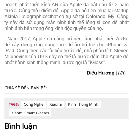
hoạch phát triển kính AR của Apple đã bắt đầu từ 3 năm
trước. Cùng thời điểm đó, Apple đã bỏ tiền mua lại startup
Akinia Holographicscthat có trụ sở tại Colorado, Mỹ. Công
ty này đã sử dụng màn hình tinh thể lỏng silicon để phát
hình ảnh bên trong ống kính độc quyền của họ.
Năm 2017, Apple đã công bố nền tảng phát triển ARKit
để xây dựng ứng dụng thực tế ảo bổ trợ cho iPhone và
iPad. Cũng theo các tài liệu trước đó, nhà phân tích Steven
Milunovich của UBS đây có thể là bước đệm cho Apple để
phát hành kính thông minh, được gọi là "iGlass".
Diệu Hương
(
T/h
)
CHIA SẺ ĐẾN BẠN BÈ:
Công Nghệ
Xiaomi
Kính Thông Minh
TAGS:
Xiaomi Smart Glasses
Bình luận