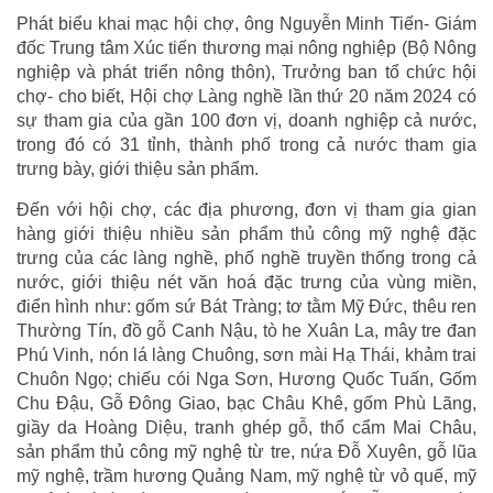
Phát biểu khai mạc hội chợ, ông Nguyễn Minh Tiến- Giám
đốc Trung tâm Xúc tiến thương mại nông nghiệp (Bộ Nông
nghiệp và phát triển nông thôn), Trưởng ban tổ chức hội
chợ- cho biết, Hội chợ Làng nghề lần thứ 20 năm 2024 có
sự tham gia của gần 100 đơn vị, doanh nghiệp cả nước,
trong đó có 31 tỉnh, thành phố trong cả nước tham gia
trưng bày, giới thiệu sản phẩm.
Đến với hội chợ, các địa phương, đơn vị tham gia gian
hàng giới thiệu nhiều sản phẩm thủ công mỹ nghệ đặc
trưng của các làng nghề, phố nghề truyền thống trong cả
nước, giới thiệu nét văn hoá đặc trưng của vùng miền,
điển hình như: gốm sứ Bát Tràng; tơ tằm Mỹ Đức, thêu ren
Thường Tín, đồ gỗ Canh Nậu, tò he Xuân La, mây tre đan
Phú Vinh, nón lá làng Chuông, sơn mài Hạ Thái, khảm trai
Chuôn Ngọ; chiếu cói Nga Sơn, Hương Quốc Tuấn, Gốm
Chu Đậu, Gỗ Đông Giao, bạc Châu Khê, gốm Phù Lãng,
giầy da Hoàng Diệu, tranh ghép gỗ, thổ cẩm Mai Châu,
sản phẩm thủ công mỹ nghệ từ tre, nứa Đỗ Xuyên, gỗ lũa
mỹ nghệ, trầm hương Quảng Nam, mỹ nghệ từ vỏ quế, mỹ