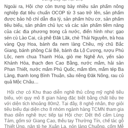
Ngoài ra, Hội chợ còn trưng bày nhiều sản phẩm nông
nghiệp đạt tiêu chuẩn OCOP từ 3 sao trở lên, sản phẩm
được bảo hộ chỉ dẫn địa lý, sản phẩm hữu cơ, sản phẩm
tiêu biểu, sản phẩm chủ lực và các sản phẩm tiềm năng
của các địa phương trong cả nước, điển hình như: gạo
sén cù Lào Cai, cà phê Đăk Lăk, chè Thái Nguyên, trà hoa
vàng Quy Hoa, bánh đa nem làng Chều, mỳ chũ Bắc
Giang, bánh phồng Cái Bè, bánh đa Lộ Cương, rượu Phú
Lộc, nem chua Thanh Hóa, giò me Nghệ An, yến sào
Khánh Hòa, thạch đen Cao Bằng, nước mắm, hải sản
Phan Thiết, nước mắm Phú Quốc, mắm tôm, mắm tép Ba
Làng, thanh long Bình Thuận, sầu riêng Đăk Nông, rau củ
quả Mộc Châu…
Hội chợ có Khu thao diễn nghề thủ công mỹ nghệ tiêu
biểu, với quy mô 8 gian hàng đặc biệt bằng chất liệu tre
với diện tích khoảng 80m2. Tại đây, 8 nghệ nhân, thợ giỏi
tiêu biểu đại diện cho 8 nhóm ngành hàng TCMN tham gia
thao diễn nghề trực tiếp tại Hội chợ: Dệt thổ cẩm Lùng
Tám, gốm sứ Giang Cao, thêu tay Thường Tín, chế tác gỗ
Thiết Úng, nặn tò he Xuân La, nón làng Chuông, cốm Mễ