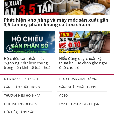
Phát hiện kho hàng và máy móc sản xuất gần
3,5 tấn mỹ phẩm không có tiêu chuẩn
Hộ chiếu sản phẩm số:
Hiểu đúng quy chuẩn kỹ
'Ngôn ngữ dữ liệu' chung
thuật khi lựa chọn ghế ngồi
trong nền kinh tế tuần hoàn
ô tô cho trẻ
DIỄN ĐÀN CHÍNH SÁCH
TIÊU CHUẨN CHẤT LƯỢNG
CẢNH BÁO CHẤT LƯỢNG
NĂNG SUẤT CHẤT LƯỢNG
THƯƠNG HIỆU HỘI NHẬP
VIDEO
HOTLINE: 0963.806.677
EMAIL:
TOASOAN@VIETQ.VN
LIÊN HỆ QUẢNG CÁO :