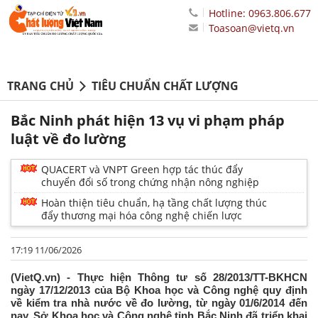
Hotline: 0963.806.677
Toasoan@vietq.vn
TRANG CHỦ
TIÊU CHUẨN CHẤT LƯỢNG
Bắc Ninh phát hiện 13 vụ vi phạm pháp
luật về đo lường
QUACERT và VNPT Green hợp tác thúc đẩy
chuyển đổi số trong chứng nhận nông nghiệp
Hoàn thiện tiêu chuẩn, hạ tầng chất lượng thúc
đẩy thương mại hóa công nghệ chiến lược
17:19 11/06/2026
(VietQ.vn) - Thực hiện Thông tư số 28/2013/TT-BKHCN
ngày 17/12/2013 của Bộ Khoa học và Công nghệ quy định
về kiểm tra nhà nước về đo lường, từ ngày 01/6/2014 đến
nay, Sở Khoa học và Công nghệ tỉnh Bắc Ninh đã triển khai