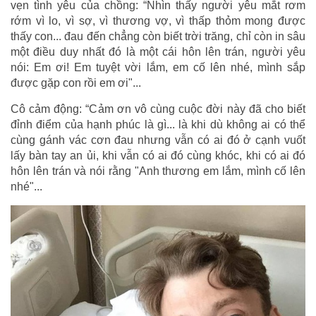
vẹn tình yêu của chồng: “Nhìn thấy người yêu mắt rơm
rớm vì lo, vì sợ, vì thương vợ, vì thấp thỏm mong được
thấy con... đau đến chẳng còn biết trời trăng, chỉ còn in sâu
một điều duy nhất đó là một cái hôn lên trán, người yêu
nói: Em ơi! Em tuyệt vời lắm, em cố lên nhé, mình sắp
được gặp con rồi em ơi"...
Cô cảm động: “Cảm ơn vô cùng cuộc đời này đã cho biết
đỉnh điểm của hạnh phúc là gì... là khi dù không ai có thể
cùng gánh vác cơn đau nhưng vẫn có ai đó ở cạnh vuốt
lấy bàn tay an ủi, khi vẫn có ai đó cùng khóc, khi có ai đó
hôn lên trán và nói rằng "Anh thương em lắm, mình cố lên
nhé"...