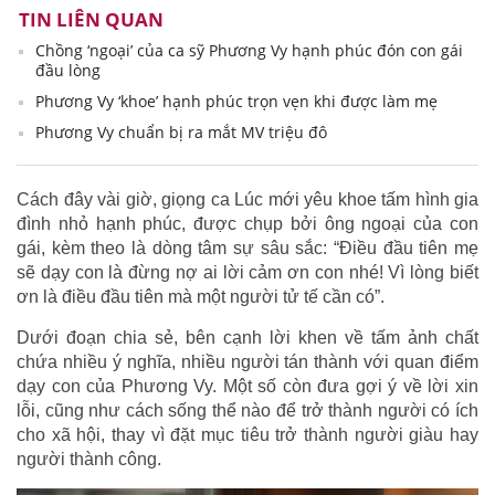
TIN LIÊN QUAN
Chồng ‘ngoại’ của ca sỹ Phương Vy hạnh phúc đón con gái
đầu lòng
Phương Vy ‘khoe’ hạnh phúc trọn vẹn khi được làm mẹ
Phương Vy chuẩn bị ra mắt MV triệu đô
Cách đây vài giờ, giọng ca Lúc mới yêu khoe tấm hình gia
đình nhỏ hạnh phúc, được chụp bởi ông ngoại của con
gái, kèm theo là dòng tâm sự sâu sắc: “Điều đầu tiên mẹ
sẽ dạy con là đừng nợ ai lời cảm ơn con nhé! Vì lòng biết
ơn là điều đầu tiên mà một người tử tế cần có”.
Dưới đoạn chia sẻ, bên cạnh lời khen về tấm ảnh chất
chứa nhiều ý nghĩa, nhiều người tán thành với quan điểm
dạy con của Phương Vy. Một số còn đưa gợi ý về lời xin
lỗi, cũng như cách sống thể nào để trở thành người có ích
cho xã hội, thay vì đặt mục tiêu trở thành người giàu hay
người thành công.