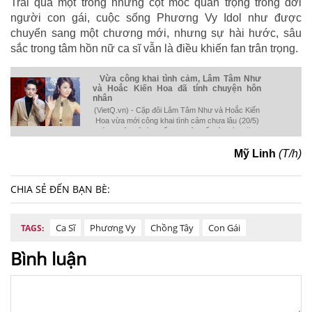
Trải qua một trong những cột mốc quan trọng trong đời
người con gái, cuộc sống Phương Vy Idol như được
chuyển sang một chương mới, nhưng sự hài hước, sâu
sắc trong tâm hồn nữ ca sĩ vẫn là điều khiến fan trân trọng.
Vừa công khai tình cảm, Lâm Tâm Như
và Hoắc Kiến Hoa đã tính chuyện hôn
nhân
(VietQ.vn) - Cặp đôi Lâm Tâm Như và Hoắc Kiến
Hoa vừa mới công khai tình cảm chưa lâu (20/5)
thì hai bên đã tính đến chuyện kết hôn vào năm
2017.
Mỹ Linh
(T/h)
CHIA SẺ ĐẾN BẠN BÈ:
Ca Sĩ
Phương Vy
Chồng Tây
Con Gái
TAGS:
Bình luận