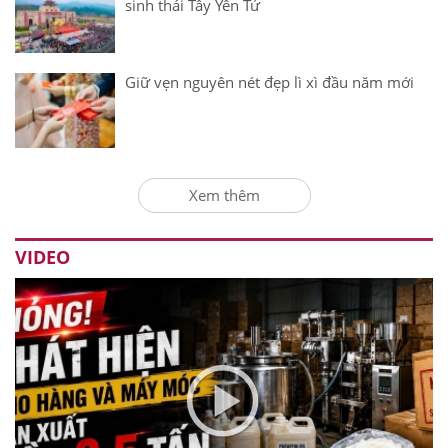
sinh thái Tây Yên Tử
Giữ vẹn nguyên nét đẹp lì xì đầu năm mới
Xem thêm
VIDEO