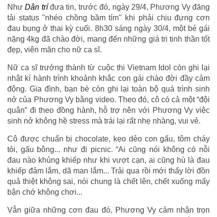
Như
Dân trí
đưa tin, trước đó, ngày 29/4, Phương Vy đăng
tải status "nhéo chồng bầm tím" khi phải chịu đựng cơn
đau bụng ở thai kỳ cuối. 8h30 sáng ngày 30/4, một bé gái
nặng 4kg đã chào đời, mang đến những giá trị tinh thần tốt
đẹp, viên mãn cho nữ ca sĩ.
Nữ ca sĩ trưởng thành từ cuộc thi Vietnam Idol còn ghi lại
nhật kí hành trình khoảnh khắc con gái chào đời đầy cảm
động. Gia đình, bạn bè còn ghi lại toàn bộ quá trình sinh
nở của Phương Vy bằng video. Theo đó, cô có cả một “đội
quân” đi theo đồng hành, hỗ trợ nên với Phương Vy việc
sinh nở không hề stress mà trái lại rất nhẹ nhàng, vui vẻ.
Cô được chuẩn bị chocolate, kẹo dẻo con gấu, tôm cháy
tỏi, gấu bông... như đi picnic. “Ai cũng nói không có nỗi
đau nào khủng khiếp như khi vượt cạn, ai cũng hù là đau
khiếp đảm lắm, dã man lắm... Trải qua rồi mới thấy lời đồn
quả thiệt không sai, nói chung là chết lên, chết xuống mấy
bận chớ không chơi...
Vẫn giữa những cơn đau đó, Phương Vy cảm nhận trọn