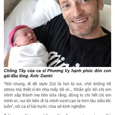
Chồng Tây của ca sĩ Phương Vy hạnh phúc đón con
gái đầu lòng. Ảnh: Dantri
“Nói chung, đi đẻ style Zizi là hơi bị vui, chớ không hề
stress mà thiệt xì-tin nha mấy bồ ơi... Nhắn gửi tới chị em
mình sắp thành mẹ bỉm sữa rằng, đừng lo chi hết chị em
mình ơi, vui tới bến đi là mình vượt cạn lẹ hơn tàu siêu tốc
luôn”, nữ ca sĩ hài hước chia sẻ kinh nghiệm.