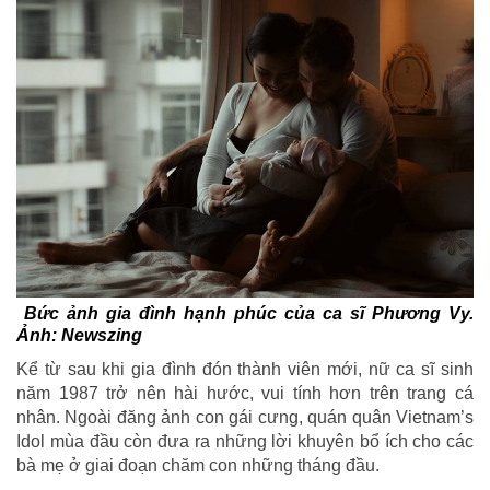
Bức ảnh gia đình hạnh phúc của ca sĩ Phương Vy.
Ảnh: Newszing
Kể từ sau khi gia đình đón thành viên mới, nữ ca sĩ sinh
năm 1987 trở nên hài hước, vui tính hơn trên trang cá
nhân. Ngoài đăng ảnh con gái cưng, quán quân Vietnam’s
Idol mùa đầu còn đưa ra những lời khuyên bổ ích cho các
bà mẹ ở giai đoạn chăm con những tháng đầu.