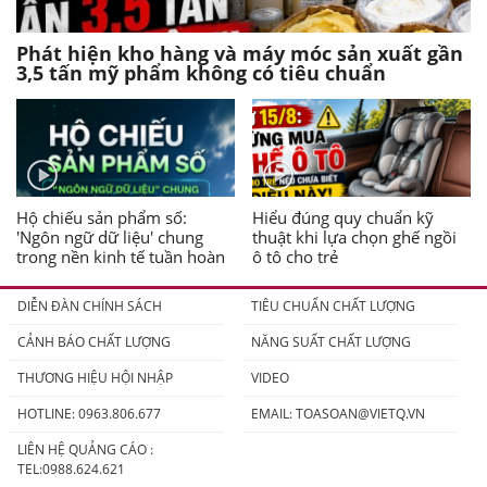
Phát hiện kho hàng và máy móc sản xuất gần
3,5 tấn mỹ phẩm không có tiêu chuẩn
Hộ chiếu sản phẩm số:
Hiểu đúng quy chuẩn kỹ
'Ngôn ngữ dữ liệu' chung
thuật khi lựa chọn ghế ngồi
trong nền kinh tế tuần hoàn
ô tô cho trẻ
DIỄN ĐÀN CHÍNH SÁCH
TIÊU CHUẨN CHẤT LƯỢNG
CẢNH BÁO CHẤT LƯỢNG
NĂNG SUẤT CHẤT LƯỢNG
THƯƠNG HIỆU HỘI NHẬP
VIDEO
HOTLINE: 0963.806.677
EMAIL:
TOASOAN@VIETQ.VN
LIÊN HỆ QUẢNG CÁO :
TEL:0988.624.621