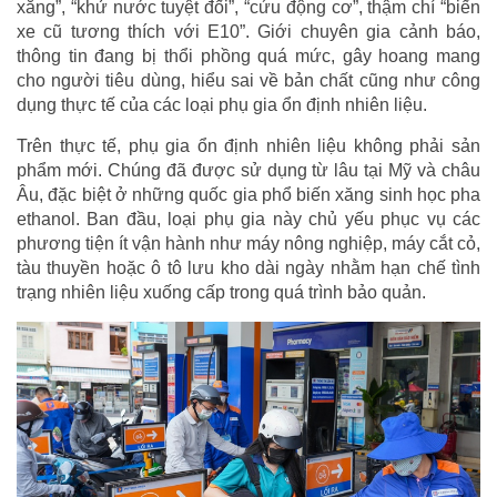
xăng”, “khử nước tuyệt đối”, “cứu động cơ”, thậm chí “biến
xe cũ tương thích với E10”. Giới chuyên gia cảnh báo,
thông tin đang bị thổi phồng quá mức, gây hoang mang
cho người tiêu dùng, hiểu sai về bản chất cũng như công
dụng thực tế của các loại phụ gia ổn định nhiên liệu.
Trên thực tế, phụ gia ổn định nhiên liệu không phải sản
phẩm mới. Chúng đã được sử dụng từ lâu tại Mỹ và châu
Âu, đặc biệt ở những quốc gia phổ biến xăng sinh học pha
ethanol. Ban đầu, loại phụ gia này chủ yếu phục vụ các
phương tiện ít vận hành như máy nông nghiệp, máy cắt cỏ,
tàu thuyền hoặc ô tô lưu kho dài ngày nhằm hạn chế tình
trạng nhiên liệu xuống cấp trong quá trình bảo quản.