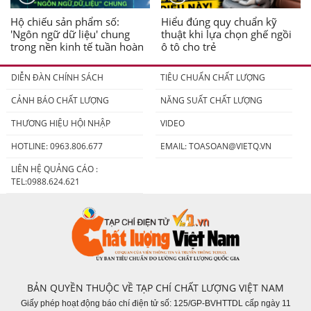
Hộ chiếu sản phẩm số:
Hiểu đúng quy chuẩn kỹ
'Ngôn ngữ dữ liệu' chung
thuật khi lựa chọn ghế ngồi
trong nền kinh tế tuần hoàn
ô tô cho trẻ
DIỄN ĐÀN CHÍNH SÁCH
TIÊU CHUẨN CHẤT LƯỢNG
CẢNH BÁO CHẤT LƯỢNG
NĂNG SUẤT CHẤT LƯỢNG
THƯƠNG HIỆU HỘI NHẬP
VIDEO
HOTLINE: 0963.806.677
EMAIL:
TOASOAN@VIETQ.VN
LIÊN HỆ QUẢNG CÁO :
TEL:0988.624.621
BẢN QUYỀN THUỘC VỀ TẠP CHÍ CHẤT LƯỢNG VIỆT NAM
Giấy phép hoạt động báo chí điện tử số: 125/GP-BVHTTDL cấp ngày 11