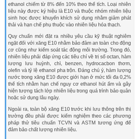
ethanol chiếm từ 8% đến 10% theo thể tích. Loại nhiên
liệu này được ký hiệu là E10 và thuộc nhóm nhiên liệu
sinh học được khuyến khích sử dụng nhằm giảm phát
thải và hạn chế phụ thuộc vào nhiên liệu hóa thạch.
Quy chuẩn mới đặt ra nhiều yêu cầu kỹ thuật nghiêm
ngặt đối với xăng E10 nhằm bảo đảm an toàn cho động
cơ cũng như kiểm soát tác động môi trường. Trong đó,
nhiên liệu phải đáp ứng các tiêu chí về trị số octan, hàm
lượng lưu huỳnh, chì, benzen, hydrocacbon thơm,
olefin và tỷ lệ ethanol pha trộn. Đáng chú ý, hàm lượng
nước trong xăng E10 được giới hạn ở mức tối đa 0,2%
thể tích nhằm hạn chế nguy cơ ethanol hút ẩm và gây
hiện tượng tách lớp nhiên liệu trong quá trình bảo quản
hoặc sử dụng lâu ngày.
Ngoài ra, toàn bộ xăng E10 trước khi lưu thông trên thị
trường đều phải được kiểm nghiệm theo các phương
pháp thử tiêu chuẩn TCVN và ASTM tương ứng để
đảm bảo chất lượng nhiên liệu.