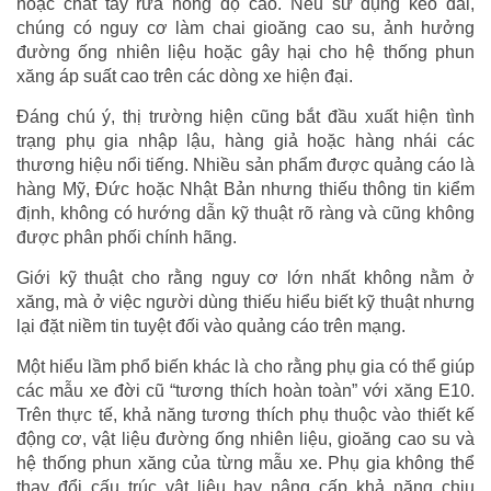
hoặc chất tẩy rửa nồng độ cao. Nếu sử dụng kéo dài,
chúng có nguy cơ làm chai gioăng cao su, ảnh hưởng
đường ống nhiên liệu hoặc gây hại cho hệ thống phun
xăng áp suất cao trên các dòng xe hiện đại.
Đáng chú ý, thị trường hiện cũng bắt đầu xuất hiện tình
trạng phụ gia nhập lậu, hàng giả hoặc hàng nhái các
thương hiệu nổi tiếng. Nhiều sản phẩm được quảng cáo là
hàng Mỹ, Đức hoặc Nhật Bản nhưng thiếu thông tin kiểm
định, không có hướng dẫn kỹ thuật rõ ràng và cũng không
được phân phối chính hãng.
Giới kỹ thuật cho rằng nguy cơ lớn nhất không nằm ở
xăng, mà ở việc người dùng thiếu hiểu biết kỹ thuật nhưng
lại đặt niềm tin tuyệt đối vào quảng cáo trên mạng.
Một hiểu lầm phổ biến khác là cho rằng phụ gia có thể giúp
các mẫu xe đời cũ “tương thích hoàn toàn” với xăng E10.
Trên thực tế, khả năng tương thích phụ thuộc vào thiết kế
động cơ, vật liệu đường ống nhiên liệu, gioăng cao su và
hệ thống phun xăng của từng mẫu xe. Phụ gia không thể
thay đổi cấu trúc vật liệu hay nâng cấp khả năng chịu