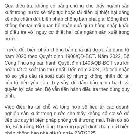
Qua điều tra, không có bằng chứng cho thấy ngành sản
xuất trong nước sẽ tiếp tục hoặc tái diễn bị thiệt hại đáng
kể nếu chấm dứt biện pháp chống bán phá giá. Đồng thời,
không tồn tại mối quan hệ nhân quả giữa hàng nhập khẩu
bị điều tra với nguy cơ thiệt hại của ngành sản xuất trong
nước.
Trước đó, biện pháp chống bán phá giá được áp dụng từ
năm 2020 theo Quyết định 1900/QĐ-BCT. Năm 2022, Bộ
Công Thương ban hành Quyết định 1403/QĐ-BCT sau khi
hoàn tất rà soát lần thứ nhất. Đến năm 2024, Bộ tiếp nhận
hồ sơ yêu cầu rà soát cuối kỳ nhưng không nhận đủ tài
liệu từ bên yêu cầu. Tuy vậy, để đảm bảo minh bạch và
quyền lợi các bên, Bộ vẫn tiến hành điều tra theo đúng quy
trình.
Việc điều tra tại chỗ và tổng hợp số liệu từ các doanh
nghiệp sản xuất trong nước cho thấy không có cơ sở để
tiếp tục duy trì biện pháp phòng vệ thương mại. Trên cơ sở
đó, Bộ trưởng Bộ Công Thương quyết định chấm dứt biện
pháp chống bán phá giá từ ngày 23/7/2025.