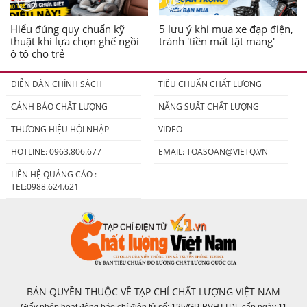
Hiểu đúng quy chuẩn kỹ
5 lưu ý khi mua xe đạp điện,
thuật khi lựa chọn ghế ngồi
tránh 'tiền mất tật mang'
ô tô cho trẻ
DIỄN ĐÀN CHÍNH SÁCH
TIÊU CHUẨN CHẤT LƯỢNG
CẢNH BÁO CHẤT LƯỢNG
NĂNG SUẤT CHẤT LƯỢNG
THƯƠNG HIỆU HỘI NHẬP
VIDEO
HOTLINE: 0963.806.677
EMAIL:
TOASOAN@VIETQ.VN
LIÊN HỆ QUẢNG CÁO :
TEL:0988.624.621
BẢN QUYỀN THUỘC VỀ TẠP CHÍ CHẤT LƯỢNG VIỆT NAM
Giấy phép hoạt động báo chí điện tử số: 125/GP-BVHTTDL cấp ngày 11