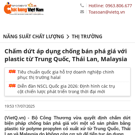
Hotline: 0963.806.677
Toasoan@vietq.vn
NĂNG SUẤT CHẤT LƯỢNG
THỊ TRƯỜNG
Chấm dứt áp dụng chống bán phá giá với
plastic từ Trung Quốc, Thái Lan, Malaysia
Tiêu chuẩn quốc gia hỗ trợ doanh nghiệp chinh
phục thị trường halal
Diễn đàn NSCL Quốc gia 2026: Định hình các trụ
cột chiến lược phát triển trong thời đại mới
19:53 17/07/2025
(VietQ.vn) - Bộ Công Thương vừa quyết định chấm dứt
biện pháp chống bán phá giá với một số sản phẩm bằng
plastic từ polyme propylen có xuất xứ từ Trung Quốc, Thái
Lan và Malaysia do không còn cơ sở để tiếp tục áp dụng.