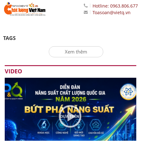
Hotline: 0963.806.677
Toasoan@vietq.vn
TAGS
Xem thêm
VIDEO