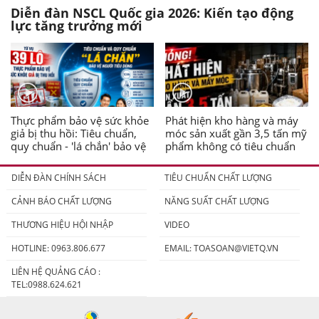
Diễn đàn NSCL Quốc gia 2026: Kiến tạo động
lực tăng trưởng mới
Thực phẩm bảo vệ sức khỏe
Phát hiện kho hàng và máy
giả bị thu hồi: Tiêu chuẩn,
móc sản xuất gần 3,5 tấn mỹ
quy chuẩn - 'lá chắn' bảo vệ
phẩm không có tiêu chuẩn
người tiêu dùng
DIỄN ĐÀN CHÍNH SÁCH
TIÊU CHUẨN CHẤT LƯỢNG
CẢNH BÁO CHẤT LƯỢNG
NĂNG SUẤT CHẤT LƯỢNG
THƯƠNG HIỆU HỘI NHẬP
VIDEO
HOTLINE: 0963.806.677
EMAIL:
TOASOAN@VIETQ.VN
LIÊN HỆ QUẢNG CÁO :
TEL:0988.624.621