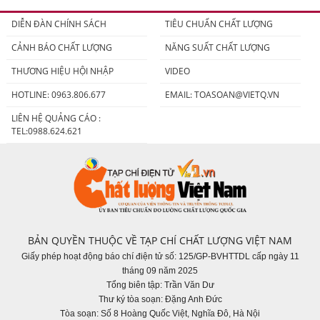
DIỄN ĐÀN CHÍNH SÁCH
TIÊU CHUẨN CHẤT LƯỢNG
CẢNH BÁO CHẤT LƯỢNG
NĂNG SUẤT CHẤT LƯỢNG
THƯƠNG HIỆU HỘI NHẬP
VIDEO
HOTLINE: 0963.806.677
EMAIL:
TOASOAN@VIETQ.VN
LIÊN HỆ QUẢNG CÁO :
TEL:0988.624.621
BẢN QUYỀN THUỘC VỀ TẠP CHÍ CHẤT LƯỢNG VIỆT NAM
Giấy phép hoạt động báo chí điện tử số: 125/GP-BVHTTDL cấp ngày 11
tháng 09 năm 2025
Tổng biên tập: Trần Văn Dư
Thư ký tòa soạn: Đặng Anh Đức
Tòa soạn: Số 8 Hoàng Quốc Việt, Nghĩa Đô, Hà Nội