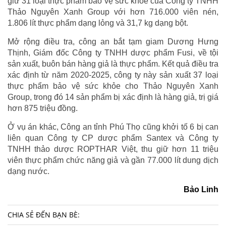
giữ 31 loại thực phẩm bảo vệ sức khỏe của Công ty TNHH
Thảo Nguyên Xanh Group với hơn 716.000 viên nén,
1.806 lít thực phẩm dạng lỏng và 31,7 kg dạng bột.
Mở rộng điều tra, công an bắt tạm giam Dương Hưng
Thịnh, Giám đốc Công ty TNHH dược phẩm Fusi, về tội
sản xuất, buôn bán hàng giả là thực phẩm. Kết quả điều tra
xác định từ năm 2020-2025, công ty này sản xuất 37 loại
thực phẩm bảo vệ sức khỏe cho Thảo Nguyên Xanh
Group, trong đó 14 sản phẩm bị xác định là hàng giả, trị giá
hơn 875 triệu đồng.
Ở vụ án khác, Công an tỉnh Phú Thọ cũng khởi tố 6 bị can
liên quan Công ty CP dược phẩm Santex và Công ty
TNHH thảo dược ROPTHAR Việt, thu giữ hơn 11 triệu
viên thực phẩm chức năng giả và gần 77.000 lít dung dịch
dạng nước.
Bảo Linh
CHIA SẺ ĐẾN BẠN BÈ: