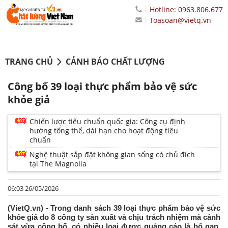
Hotline: 0963.806.677
Toasoan@vietq.vn
TRANG CHỦ
CẢNH BÁO CHẤT LƯỢNG
Công bố 39 loại thực phẩm bảo vệ sức
khỏe giả
Chiến lược tiêu chuẩn quốc gia: Công cụ định
hướng tổng thể, dài hạn cho hoạt động tiêu
chuẩn
Nghệ thuật sắp đặt không gian sống có chủ đích
tại The Magnolia
06:03 26/05/2026
(VietQ.vn) - Trong danh sách 39 loại thực phẩm bảo vệ sức
khỏe giả do 8 công ty sản xuất và chịu trách nhiệm mà cảnh
sát vừa công bố, có nhiều loại được quảng cáo là bổ gan,