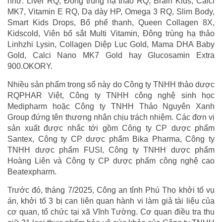
như: Liver RQ, Đông trùng hạ thảo RQ, Brain Kids, Calci
MK7, Vitamin E RQ, Dạ dày HP, Omega 3 RQ, Slim Body,
Smart Kids Drops, Bổ phế thanh, Queen Collagen 8X,
Kidscold, Viên bổ sắt Multi Vitamin, Đông trùng hạ thảo
Linhzhi Lysin, Collagen Diệp Lục Gold, Mama DHA Baby
Gold, Calci Nano MK7 Gold hay Glucosamin Extra
900.OKORY.
Nhiều sản phẩm trong số này do Công ty TNHH thảo dược
RQPHAR Việt, Công ty TNHH công nghệ sinh học
Medipharm hoặc Công ty TNHH Thảo Nguyên Xanh
Group đứng tên thương nhân chịu trách nhiệm. Các đơn vị
sản xuất được nhắc tới gồm Công ty CP dược phẩm
Santex, Công ty CP dược phẩm Bika Pharma, Công ty
TNHH dược phẩm FUSI, Công ty TNHH dược phẩm
Hoàng Liên và Công ty CP dược phẩm công nghệ cao
Beatexpharm.
Trước đó, tháng 7/2025, Công an tỉnh Phú Thọ khởi tố vụ
án, khởi tố 3 bị can liên quan hành vi làm giả tài liệu của
cơ quan, tổ chức tại xã Vĩnh Tường. Cơ quan điều tra thu