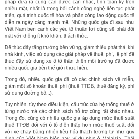
pháp đưa ra cũng cần được cân nhắc, tính toán kỹ trên
nhiều mặt, nhất là trong bối cảnh công nghệ liên tục phát
triển, quá trình quốc tế hóa và phân công lao động quốc tế
diễn ra ngày càng mạnh mẽ. Những quốc gia đi sau như
Việt Nam bên cạnh các yếu tố thuận lợi cũng sẽ phải đối
mặt với không ít khó khăn, thách thức.
Để thúc đẩy tăng trưởng bền vững, giảm thiểu phát thải khí
nhà kính, việc sử dụng các giải pháp về thuế, phí, lệ phí để
thúc đẩy sử dụng xe ô tô thân thiện môi trường đã được
nhiều quốc gia trên thế giới thực hiện.
Trong đó, nhiều quốc gia đã có các chính sách về miễn,
giảm một số khoản thuế, phí (thuế TTĐB, thuế đăng ký, phí
sử dụng đường bộ...).
Tuy nhiên, tùy theo điều kiện, cấu trúc của hệ thống thuế ở
từng nước mà các chính sách hỗ trợ cũng rất khác nhau.
Trong đó, cũng có nhiều quốc gia áp dụng mức thuế suất
thuế TTĐB đối với ô tô điện thấp hơn mức thuế suất đối
với xe chạy bằng nhiên liệu hóa thạch tương tự như quy
định của Việt Nam hiện nay, ví dụ như ở Malaisia, Thái