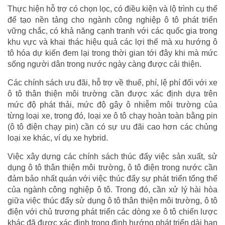
Thực hiện hỗ trợ có chọn lọc, có điều kiện và lộ trình cụ thể
để tạo nền tảng cho ngành công nghiệp ô tô phát triển
vững chắc, có khả năng cạnh tranh với các quốc gia trong
khu vực và khai thác hiệu quả các lợi thế mà xu hướng ô
tô hóa dự kiến đem lại trong thời gian tới đây khi mà mức
sống người dân trong nước ngày càng được cải thiện.
Các chính sách ưu đãi, hỗ trợ về thuế, phí, lệ phí đối với xe
ô tô thân thiện môi trường cần được xác định dựa trên
mức độ phát thải, mức độ gây ô nhiễm môi trường của
từng loại xe, trong đó, loại xe ô tô chạy hoàn toàn bằng pin
(ô tô điện chạy pin) cần có sự ưu đãi cao hơn các chủng
loại xe khác, ví dụ xe hybrid.
Việc xây dựng các chính sách thúc đẩy việc sản xuất, sử
dụng ô tô thân thiện môi trường, ô tô điện trong nước cần
đảm bảo nhất quán với việc thúc đẩy sự phát triển tổng thể
của ngành công nghiệp ô tô. Trong đó, cần xử lý hài hòa
giữa việc thúc đẩy sử dụng ô tô thân thiện môi trường, ô tô
điện với chủ trương phát triển các dòng xe ô tô chiến lược
khác đã được xác định trong định hướng phát triển dài hạn