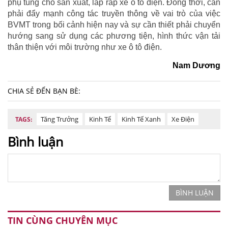
phụ tùng cho sản xuất, lắp ráp xe ô tô điện. Đồng thời, cần
phải đẩy mạnh công tác truyền thông về vai trò của việc
BVMT trong bối cảnh hiện nay và sự cần thiết phải chuyển
hướng sang sử dụng các phương tiện, hình thức vận tải
thân thiện với môi trường như xe ô tô điện.
Nam Dương
CHIA SẺ ĐẾN BẠN BÈ:
Tăng Trưởng
Kinh Tế
Kinh Tế Xanh
Xe Điện
TAGS:
Bình luận
BÌNH LUẬN
TIN CÙNG CHUYÊN MỤC