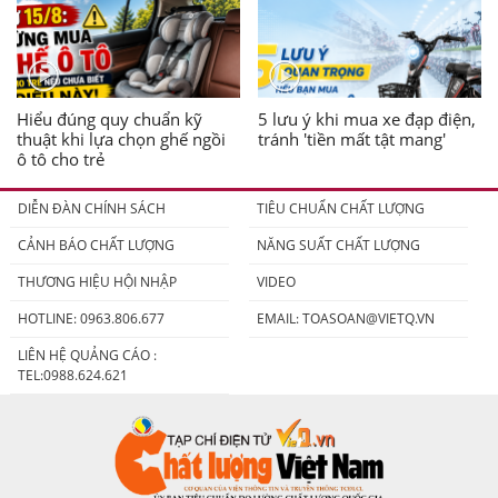
Hiểu đúng quy chuẩn kỹ
5 lưu ý khi mua xe đạp điện,
thuật khi lựa chọn ghế ngồi
tránh 'tiền mất tật mang'
ô tô cho trẻ
DIỄN ĐÀN CHÍNH SÁCH
TIÊU CHUẨN CHẤT LƯỢNG
CẢNH BÁO CHẤT LƯỢNG
NĂNG SUẤT CHẤT LƯỢNG
THƯƠNG HIỆU HỘI NHẬP
VIDEO
HOTLINE: 0963.806.677
EMAIL:
TOASOAN@VIETQ.VN
LIÊN HỆ QUẢNG CÁO :
TEL:0988.624.621