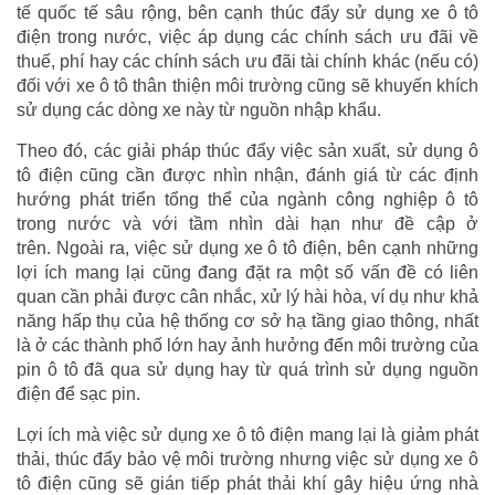
tế quốc tế sâu rộng, bên cạnh thúc đẩy sử dụng xe ô tô
điện trong nước, việc áp dụng các chính sách ưu đãi về
thuế, phí hay các chính sách ưu đãi tài chính khác (nếu có)
đối với xe ô tô thân thiện môi trường cũng sẽ khuyến khích
sử dụng các dòng xe này từ nguồn nhập khẩu.
Theo đó, các giải pháp thúc đẩy việc sản xuất, sử dụng ô
tô điện cũng cần được nhìn nhận, đánh giá từ các định
hướng phát triển tổng thể của ngành công nghiệp ô tô
trong nước và với tầm nhìn dài hạn như đề cập ở
trên. Ngoài ra, việc sử dụng xe ô tô điện, bên cạnh những
lợi ích mang lại cũng đang đặt ra một số vấn đề có liên
quan cần phải được cân nhắc, xử lý hài hòa, ví dụ như khả
năng hấp thụ của hệ thống cơ sở hạ tầng giao thông, nhất
là ở các thành phố lớn hay ảnh hưởng đến môi trường của
pin ô tô đã qua sử dụng hay từ quá trình sử dụng nguồn
điện để sạc pin.
Lợi ích mà việc sử dụng xe ô tô điện mang lại là giảm phát
thải, thúc đẩy bảo vệ môi trường nhưng việc sử dụng xe ô
tô điện cũng sẽ gián tiếp phát thải khí gây hiệu ứng nhà