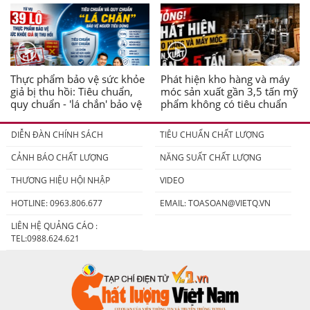
Thực phẩm bảo vệ sức khỏe
Phát hiện kho hàng và máy
giả bị thu hồi: Tiêu chuẩn,
móc sản xuất gần 3,5 tấn mỹ
quy chuẩn - 'lá chắn' bảo vệ
phẩm không có tiêu chuẩn
người tiêu dùng
DIỄN ĐÀN CHÍNH SÁCH
TIÊU CHUẨN CHẤT LƯỢNG
CẢNH BÁO CHẤT LƯỢNG
NĂNG SUẤT CHẤT LƯỢNG
THƯƠNG HIỆU HỘI NHẬP
VIDEO
HOTLINE: 0963.806.677
EMAIL:
TOASOAN@VIETQ.VN
LIÊN HỆ QUẢNG CÁO :
TEL:0988.624.621