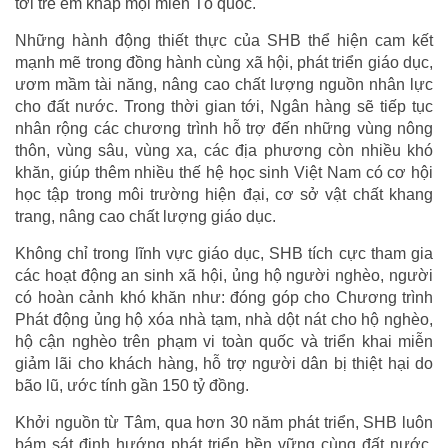
tới trẻ em khắp mọi miền Tổ quốc.
Những hành động thiết thực của SHB thể hiện cam kết
mạnh mẽ trong đồng hành cùng xã hội, phát triển giáo dục,
ươm mầm tài năng, nâng cao chất lượng nguồn nhân lực
cho đất nước. Trong thời gian tới, Ngân hàng sẽ tiếp tục
nhân rộng các chương trình hỗ trợ đến những vùng nông
thôn, vùng sâu, vùng xa, các địa phương còn nhiều khó
khăn, giúp thêm nhiều thế hệ học sinh Việt Nam có cơ hội
học tập trong môi trường hiện đại, cơ sở vật chất khang
trang, nâng cao chất lượng giáo dục.
Không chỉ trong lĩnh vực giáo dục, SHB tích cực tham gia
các hoạt động an sinh xã hội, ủng hộ người nghèo, người
có hoàn cảnh khó khăn như: đóng góp cho Chương trình
Phát động ủng hộ xóa nhà tạm, nhà dột nát cho hộ nghèo,
hộ cận nghèo trên phạm vi toàn quốc và triển khai miễn
giảm lãi cho khách hàng, hỗ trợ người dân bị thiệt hại do
bão lũ, ước tính gần 150 tỷ đồng.
Khởi nguồn từ Tâm, qua hơn 30 năm phát triển, SHB luôn
bám sát định hướng phát triển bền vững cùng đất nước,