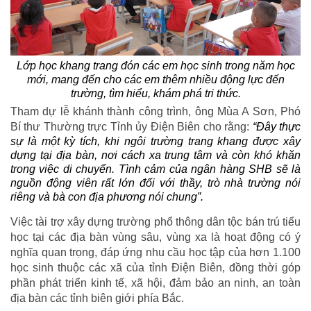
Lớp học khang trang đón các em học sinh trong năm học
mới, mang đến cho các em thêm nhiều động lực đến
trường, tìm hiểu, khám phá tri thức.
Tham dự lễ khánh thành công trình, ông Mùa A Sơn, Phó
Bí thư Thường trực Tỉnh ủy Điện Biên cho rằng:
“Đây thực
sự là một kỳ tích, khi ngôi trường trang khang được xây
dựng tại địa bàn, nơi cách xa trung tâm và còn khó khăn
trong việc di chuyển. Tình cảm của ngân hàng SHB sẽ là
nguồn động viên rất lớn đối với thầy, trò nhà trường nói
riêng và bà con địa phương nói chung”.
Việc tài trợ xây dựng trường phổ thông dân tộc bán trú tiểu
học tại các địa bàn vùng sâu, vùng xa là hoạt động có ý
nghĩa quan trọng, đáp ứng nhu cầu học tập của hơn 1.100
học sinh thuộc các xã của tỉnh Điện Biên, đồng thời góp
phần phát triển kinh tế, xã hội, đảm bảo an ninh, an toàn
địa bàn các tỉnh biên giới phía Bắc.