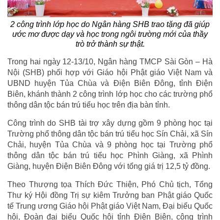
2 công trình lớp học do Ngân hàng SHB trao tặng đã giúp
ước mơ được dạy và học trong ngôi trường mới của thầy
trò trở thành sự thật.
Trong hai ngày 12-13/10, Ngân hàng TMCP Sài Gòn – Hà
Nội (SHB) phối hợp với Giáo hội Phật giáo Việt Nam và
UBND huyện Tủa Chùa và Điện Biên Đông, tỉnh Điện
Biên, khánh thành 2 công trình lớp học cho các trường phổ
thông dân tộc bán trú tiểu học trên địa bàn tỉnh.
Công trình do SHB tài trợ xây dựng gồm 9 phòng học tại
Trường phổ thông dân tộc bán trú tiểu học Sín Chải, xã Sín
Chải, huyện Tủa Chùa và 9 phòng học tại Trường phổ
thông dân tộc bán trú tiểu học Phình Giàng, xã Phình
Giàng, huyện Điện Biên Đông với tổng giá trị 12,5 tỷ đồng.
Theo Thượng tọa Thích Đức Thiện, Phó Chủ tịch, Tổng
Thư ký Hội đồng Trị sự kiêm Trưởng ban Phật giáo Quốc
tế Trung ương Giáo hội Phật giáo Việt Nam, Đại biểu Quốc
hội, Đoàn đại biểu Quốc hội tỉnh Điện Biên, công trình