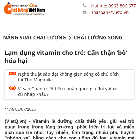
Hotline: 0963.806.677
Toasoan@vietq.vn
NĂNG SUẤT CHẤT LƯỢNG
CHẤT LƯỢNG SỐNG
Lạm dụng vitamin cho trẻ: Cẩn thận ‘bổ’
hóa hại
Nghệ thuật sắp đặt không gian sống có chủ đích
tại The Magnolia
Vì sao Ghana siết tiêu chuẩn quốc gia đối với xe
cũ nhập khẩu?
11:18 02/07/2025
(VietQ.vn) - Vitamin là dưỡng chất thiết yếu, giữ vai trò
quan trọng trong tăng trưởng, phát triển trí tuệ và miễn
dịch của trẻ nhỏ. Tuy nhiên, tình trạng nhiều phụ huynh
“phòng xa” bằng cách cho con uống đủ loại vitamin mà