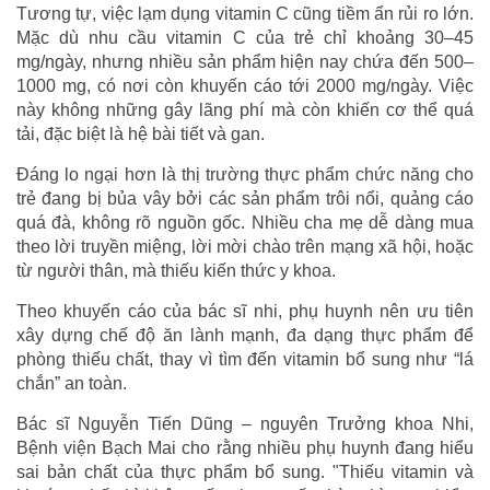
Tương tự, việc lạm dụng vitamin C cũng tiềm ẩn rủi ro lớn.
Mặc dù nhu cầu vitamin C của trẻ chỉ khoảng 30–45
mg/ngày, nhưng nhiều sản phẩm hiện nay chứa đến 500–
1000 mg, có nơi còn khuyến cáo tới 2000 mg/ngày. Việc
này không những gây lãng phí mà còn khiến cơ thể quá
tải, đặc biệt là hệ bài tiết và gan.
Đáng lo ngại hơn là thị trường thực phẩm chức năng cho
trẻ đang bị bủa vây bởi các sản phẩm trôi nổi, quảng cáo
quá đà, không rõ nguồn gốc. Nhiều cha mẹ dễ dàng mua
theo lời truyền miệng, lời mời chào trên mạng xã hội, hoặc
từ người thân, mà thiếu kiến thức y khoa.
Theo khuyến cáo của bác sĩ nhi, phụ huynh nên ưu tiên
xây dựng chế độ ăn lành mạnh, đa dạng thực phẩm để
phòng thiếu chất, thay vì tìm đến vitamin bổ sung như “lá
chắn” an toàn.
Bác sĩ Nguyễn Tiến Dũng – nguyên Trưởng khoa Nhi,
Bệnh viện Bạch Mai cho rằng nhiều phụ huynh đang hiểu
sai bản chất của thực phẩm bổ sung. "Thiếu vitamin và