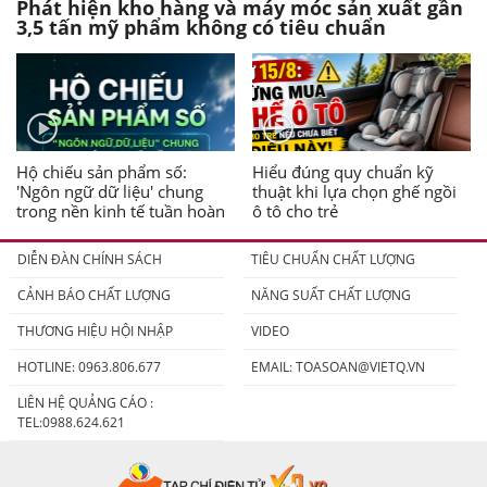
Phát hiện kho hàng và máy móc sản xuất gần
3,5 tấn mỹ phẩm không có tiêu chuẩn
Hộ chiếu sản phẩm số:
Hiểu đúng quy chuẩn kỹ
'Ngôn ngữ dữ liệu' chung
thuật khi lựa chọn ghế ngồi
trong nền kinh tế tuần hoàn
ô tô cho trẻ
DIỄN ĐÀN CHÍNH SÁCH
TIÊU CHUẨN CHẤT LƯỢNG
CẢNH BÁO CHẤT LƯỢNG
NĂNG SUẤT CHẤT LƯỢNG
THƯƠNG HIỆU HỘI NHẬP
VIDEO
HOTLINE: 0963.806.677
EMAIL:
TOASOAN@VIETQ.VN
LIÊN HỆ QUẢNG CÁO :
TEL:0988.624.621