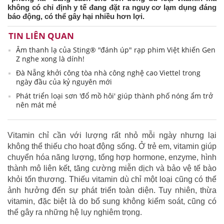
không có chỉ định y tế đang đặt ra nguy cơ lạm dụng đáng
báo động, có thể gây hại nhiều hơn lợi.
TIN LIÊN QUAN
Âm thanh lạ của Sting® "đánh úp" rạp phim Việt khiến Gen
Z nghe xong là dính!
Đà Nẵng khởi công tòa nhà công nghệ cao Viettel trong
ngày đầu của kỷ nguyên mới
Phát triển loại sơn 'đổ mồ hôi' giúp thành phố nóng ẩm trở
nên mát mẻ
Vitamin chỉ cần với lượng rất nhỏ mỗi ngày nhưng lại
không thể thiếu cho hoạt động sống. Ở trẻ em, vitamin giúp
chuyển hóa năng lượng, tổng hợp hormone, enzyme, hình
thành mô liên kết, tăng cường miễn dịch và bảo vệ tế bào
khỏi tổn thương. Thiếu vitamin dù chỉ một loại cũng có thể
ảnh hưởng đến sự phát triển toàn diện. Tuy nhiên, thừa
vitamin, đặc biệt là do bổ sung không kiểm soát, cũng có
thể gây ra những hệ lụy nghiêm trọng.