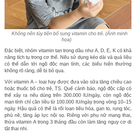
Không nên tùy tiện bổ sung vitamin cho trẻ. (Ảnh minh
họa)
Đặc biệt, nhóm vitamin tan trong dầu như A, D, E, K có khả
năng tích tụ trong cơ thể. Nếu sử dụng kéo dài và quá liều
có thể dẫn tới ngộ độc mạn tính, các biểu hiện thường
không rõ ràng, dễ bị bỏ qua.
Với vitamin A – loại hay được đưa vào sữa tăng chiều cao
hoặc thuốc bổ cho trẻ, TS. Quế cảnh báo, ngộ độc cấp có
thể xảy ra nếu dùng trên 300.000 IU/ngày, còn ngộ độc
mạn tính chỉ cần liều từ 100.000 IU/ngày trong vòng 10–15
ngày. Hậu quả có thể là rối loạn tiêu hóa, gan to, rụng tóc,
phù nề, tăng áp lực nội sọ. Riêng với phụ nữ mang thai,
thừa vitamin A trong 3 tháng đầu còn làm tăng nguy cơ dị
tật thai nhi.