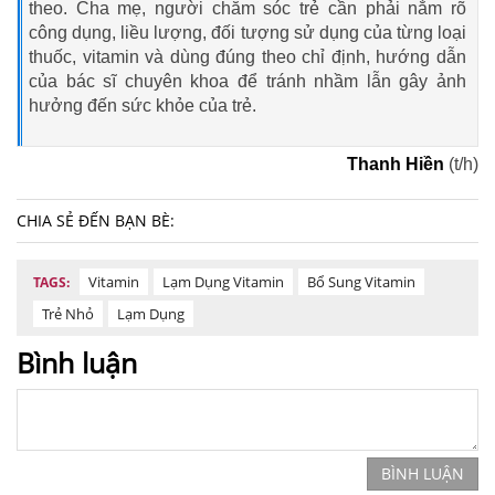
theo. Cha mẹ, người chăm sóc trẻ cần phải nắm rõ
công dụng, liều lượng, đối tượng sử dụng của từng loại
thuốc, vitamin và dùng đúng theo chỉ định, hướng dẫn
của bác sĩ chuyên khoa để tránh nhầm lẫn gây ảnh
hưởng đến sức khỏe của trẻ.
Thanh Hiền
(t/h)
CHIA SẺ ĐẾN BẠN BÈ:
Vitamin
Lạm Dụng Vitamin
Bổ Sung Vitamin
TAGS:
Trẻ Nhỏ
Lạm Dụng
Bình luận
BÌNH LUẬN