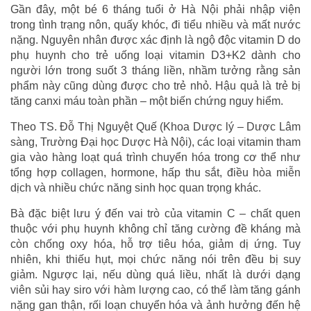
Gần đây, một bé 6 tháng tuổi ở Hà Nội phải nhập viện
trong tình trạng nôn, quấy khóc, đi tiểu nhiều và mất nước
nặng. Nguyên nhân được xác định là ngộ độc vitamin D do
phụ huynh cho trẻ uống loại vitamin D3+K2 dành cho
người lớn trong suốt 3 tháng liền, nhầm tưởng rằng sản
phẩm này cũng dùng được cho trẻ nhỏ. Hậu quả là trẻ bị
tăng canxi máu toàn phần – một biến chứng nguy hiểm.
Theo TS. Đỗ Thị Nguyệt Quế (Khoa Dược lý – Dược Lâm
sàng, Trường Đại học Dược Hà Nội), các loại vitamin tham
gia vào hàng loạt quá trình chuyển hóa trong cơ thể như
tổng hợp collagen, hormone, hấp thu sắt, điều hòa miễn
dịch và nhiều chức năng sinh học quan trọng khác.
Bà đặc biệt lưu ý đến vai trò của vitamin C – chất quen
thuộc với phụ huynh không chỉ tăng cường đề kháng mà
còn chống oxy hóa, hỗ trợ tiêu hóa, giảm dị ứng. Tuy
nhiên, khi thiếu hụt, mọi chức năng nói trên đều bị suy
giảm. Ngược lại, nếu dùng quá liều, nhất là dưới dạng
viên sủi hay siro với hàm lượng cao, có thể làm tăng gánh
nặng gan thận, rối loạn chuyển hóa và ảnh hưởng đến hệ