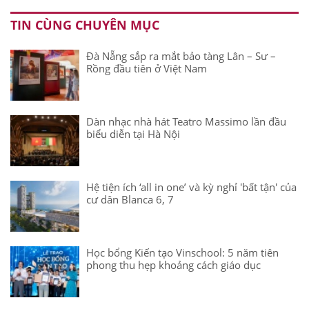
TIN CÙNG CHUYÊN MỤC
Đà Nẵng sắp ra mắt bảo tàng Lân – Sư –
Rồng đầu tiên ở Việt Nam
Dàn nhạc nhà hát Teatro Massimo lần đầu
biểu diễn tại Hà Nội
Hệ tiện ích ‘all in one’ và kỳ nghỉ 'bất tận' của
cư dân Blanca 6, 7
Học bổng Kiến tạo Vinschool: 5 năm tiên
phong thu hẹp khoảng cách giáo dục