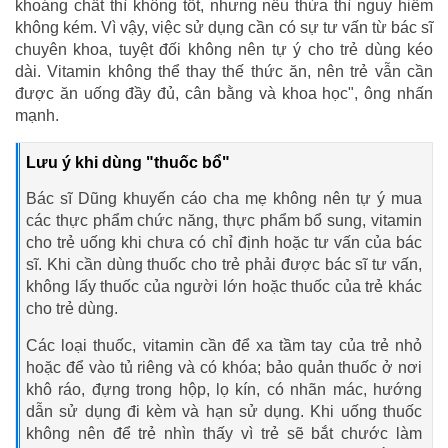
khoáng chất thì không tốt, nhưng nếu thừa thì nguy hiểm
không kém. Vì vậy, việc sử dụng cần có sự tư vấn từ bác sĩ
chuyên khoa, tuyệt đối không nên tự ý cho trẻ dùng kéo
dài. Vitamin không thể thay thế thức ăn, nên trẻ vẫn cần
được ăn uống đầy đủ, cân bằng và khoa học", ông nhấn
mạnh.
Lưu ý khi dùng "thuốc bổ"
Bác sĩ Dũng khuyến cáo cha mẹ không nên tự ý mua
các thực phẩm chức năng, thực phẩm bổ sung, vitamin
cho trẻ uống khi chưa có chỉ định hoặc tư vấn của bác
sĩ. Khi cần dùng thuốc cho trẻ phải được bác sĩ tư vấn,
không lấy thuốc của người lớn hoặc thuốc của trẻ khác
cho trẻ dùng.
Các loại thuốc, vitamin cần để xa tầm tay của trẻ nhỏ
hoặc để vào tủ riêng và có khóa; bảo quản thuốc ở nơi
khô ráo, đựng trong hộp, lọ kín, có nhãn mác, hướng
dẫn sử dụng đi kèm và hạn sử dụng. Khi uống thuốc
không nên để trẻ nhìn thấy vì trẻ sẽ bắt chước làm