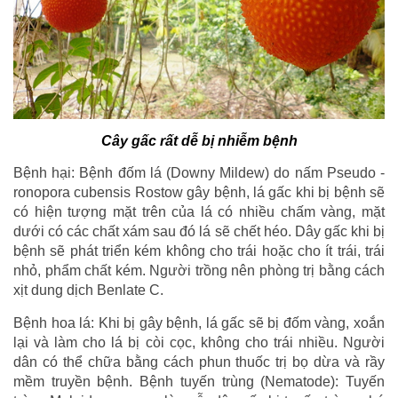
Cây gấc rất dễ bị nhiễm bệnh
Bệnh hại: Bệnh đốm lá (Downy Mildew) do nấm Pseudo -
ronopora cubensis Rostow gây bệnh, lá gấc khi bị bệnh sẽ
có hiện tượng mặt trên của lá có nhiều chấm vàng, mặt
dưới có các chất xám sau đó lá sẽ chết héo. Dây gấc khi bị
bệnh sẽ phát triển kém không cho trái hoặc cho ít trái, trái
nhỏ, phẩm chất kém. Người trồng nên phòng trị bằng cách
xịt dung dịch Benlate C.
Bệnh hoa lá: Khi bị gây bệnh, lá gấc sẽ bị đốm vàng, xoắn
lại và làm cho lá bị còi cọc, không cho trái nhiều. Người
dân có thể chữa bằng cách phun thuốc trị bọ dừa và rầy
mềm truyền bệnh. Bệnh tuyến trùng (Nematode): Tuyến