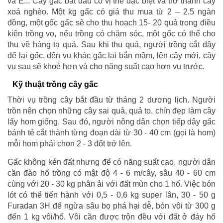
và E... Cây gấc bắt đầu có vị thế đặc biệt và trở thành cây
xoá nghèo. Một kg gấc có giá thu mua từ 2 – 2,5 ngàn
đồng, một gốc gấc sẽ cho thu hoạch 15- 20 quả trong điều
kiện trồng vo, nếu trồng có chăm sóc, một gốc có thể cho
thu về hàng tạ quả. Sau khi thu quả, người trồng cắt dây
để lại gốc, đến vụ khác gấc lại bắn mầm, lên cây mới, cây
vụ sau sẽ khoẻ hơn và cho năng suất cao hơn vụ trước.
Kỹ thuật trồng cây gấc
Thời vụ trồng cây bắt đầu từ tháng 2 dương lịch. Người
trồn nên chọn những cây sai quả, quả to, chín đẹp làm cây
lấy hom giống. Sau đó, người nông dân chọn tiếp dây gấc
bánh tẻ cắt thành từng đoạn dài từ 30 - 40 cm (gọi là hom)
mỗi hom phải chọn 2 - 3 đốt trở lên.
Gấc không kén đất nhưng để có năng suất cao, người dân
cần đào hố trồng có mật độ 4 - 6 m/cây, sâu 40 - 60 cm
cùng với 20 - 30 kg phân ải với đất mùn cho 1 hố. Việc bón
lót có thể tiến hành với 0,5 - 0,6 kg super lân, 30 - 50 g
Furadan 3H để ngừa sâu bọ phá hại dễ, bón vôi từ 300 g
đến 1 kg vôi/hố. Vôi cần được trộn đều với đất ở đáy hố