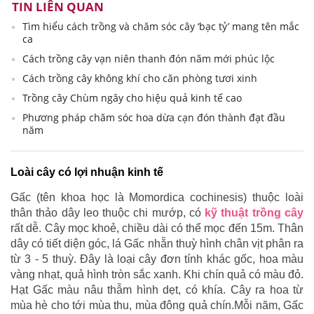
TIN LIÊN QUAN
Tìm hiểu cách trồng và chăm sóc cây ‘bạc tỷ’ mang tên mắc
ca
Cách trồng cây vạn niên thanh đón năm mới phúc lộc
Cách trồng cây không khí cho căn phòng tươi xinh
Trồng cây Chùm ngây cho hiệu quả kinh tế cao
Phương pháp chăm sóc hoa dừa cạn đón thành đạt đầu
năm
Loài cây có lợi nhuận kinh tế
Gấc (tên khoa học là Momordica cochinesis) thuộc loài
thân thảo dây leo thuộc chi mướp, có
kỹ thuật trồng cây
rất dễ. Cây mọc khoẻ, chiều dài có thể mọc đến 15m. Thân
dây có tiết diện góc, lá Gấc nhẵn thuỳ hình chân vịt phân ra
từ 3 - 5 thuỳ. Đây là loại cây đơn tính khác gốc, hoa màu
vàng nhạt, quả hình tròn sắc xanh. Khi chín quả có màu đỏ.
Hạt Gấc màu nâu thẫm hình dẹt, có khía. Cây ra hoa từ
mùa hè cho tới mùa thu, mùa đông quả chín.Mỗi năm, Gấc