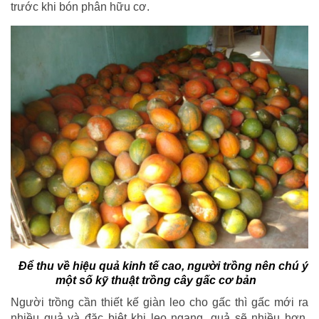
trước khi bón phân hữu cơ.
Để thu về hiệu quả kinh tế cao, người trồng nên chú ý
một số kỹ thuật trồng cây gấc cơ bản
Người trồng cần thiết kế giàn leo cho gấc thì gấc mới ra
nhiều quả và đặc biệt khi leo ngang, quả sẽ nhiều hơn.