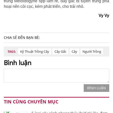
trùng Meloidogyne spp làm rễ, dây gấc bị tuyến trùng phá
hoại nên còi cọc, kém phát triển, cho trái nhỏ.
Vy Vy
CHIA SẺ ĐẾN BẠN BÈ:
Kỹ Thuật Trồng Cây
Cây Gấc
Cây
Người Trồng
TAGS:
Bình luận
BÌNH LUẬN
TIN CÙNG CHUYÊN MỤC