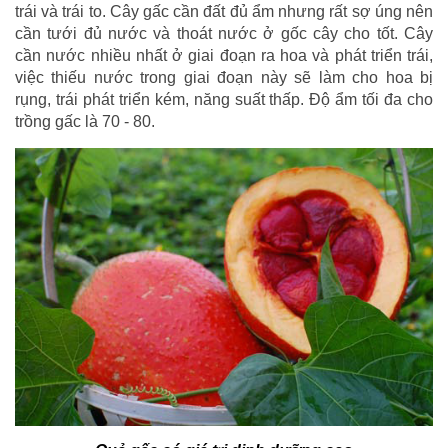
trái và trái to. Cây gấc cần đất đủ ẩm nhưng rất sợ úng nên
cần tưới đủ nước và thoát nước ở gốc cây cho tốt. Cây
cần nước nhiều nhất ở giai đoạn ra hoa và phát triển trái,
việc thiếu nước trong giai đoạn này sẽ làm cho hoa bị
rụng, trái phát triển kém, năng suất thấp. Độ ẩm tối đa cho
trồng gấc là 70 - 80.