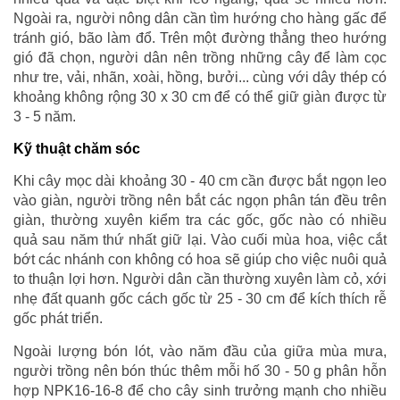
Ngoài ra, người nông dân cần tìm hướng cho hàng gấc để
tránh gió, bão làm đổ. Trên một đường thẳng theo hướng
gió đã chọn, người dân nên trồng những cây để làm cọc
như tre, vải, nhãn, xoài, hồng, bưởi... cùng với dây thép có
khoảng không rộng 30 x 30 cm để có thể giữ giàn được từ
3 - 5 năm.
Kỹ thuật chăm sóc
Khi cây mọc dài khoảng 30 - 40 cm cần được bắt ngọn leo
vào giàn, người trồng nên bắt các ngọn phân tán đều trên
giàn, thường xuyên kiểm tra các gốc, gốc nào có nhiều
quả sau năm thứ nhất giữ lại. Vào cuối mùa hoa, việc cắt
bớt các nhánh con không có hoa sẽ giúp cho việc nuôi quả
to thuận lợi hơn. Người dân cần thường xuyên làm cỏ, xới
nhẹ đất quanh gốc cách gốc từ 25 - 30 cm để kích thích rễ
gốc phát triển.
Ngoài lượng bón lót, vào năm đầu của giữa mùa mưa,
người trồng nên bón thúc thêm mỗi hố 30 - 50 g phân hỗn
hợp NPK16-16-8 để cho cây sinh trưởng mạnh cho nhiều