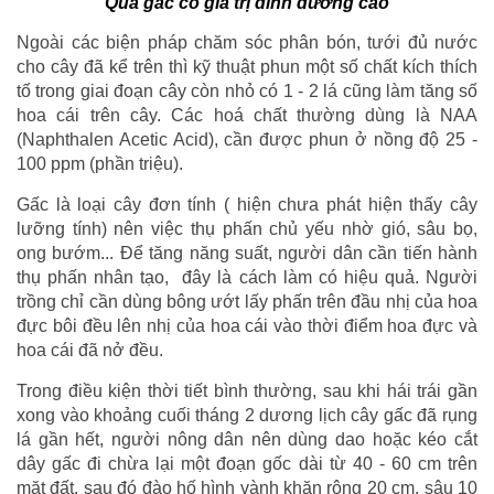
Quả gấc có giá trị dinh dưỡng cao
Ngoài các biện pháp chăm sóc phân bón, tưới đủ nước
cho cây đã kể trên thì kỹ thuật phun một số chất kích thích
tố trong giai đoạn cây còn nhỏ có 1 - 2 lá cũng làm tăng số
hoa cái trên cây. Các hoá chất thường dùng là NAA
(Naphthalen Acetic Acid), cần được phun ở nồng độ 25 -
100 ppm (phần triệu).
Gấc là loại cây đơn tính ( hiện chưa phát hiện thấy cây
lưỡng tính) nên việc thụ phấn chủ yếu nhờ gió, sâu bọ,
ong bướm... Để tăng năng suất, người dân cần tiến hành
thụ phấn nhân tạo, đây là cách làm có hiệu quả. Người
trồng chỉ cần dùng bông ướt lấy phấn trên đầu nhị của hoa
đực bôi đều lên nhị của hoa cái vào thời điểm hoa đực và
hoa cái đã nở đều.
Trong điều kiện thời tiết bình thường, sau khi hái trái gần
xong vào khoảng cuối tháng 2 dương lịch cây gấc đã rụng
lá gần hết, người nông dân nên dùng dao hoặc kéo cắt
dây gấc đi chừa lại một đoạn gốc dài từ 40 - 60 cm trên
mặt đất, sau đó đào hố hình vành khăn rộng 20 cm, sâu 10