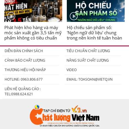
Phát hiện kho hàng và máy
Hộ chiếu sản phẩm số:
móc sản xuất gần 3,5 tấn mỹ
'Ngôn ngữ dữ liệu' chung
phẩm không có tiêu chuẩn
trong nền kinh tế tuần hoàn
DIỄN ĐÀN CHÍNH SÁCH
TIÊU CHUẨN CHẤT LƯỢNG
CẢNH BÁO CHẤT LƯỢNG
NĂNG SUẤT CHẤT LƯỢNG
THƯƠNG HIỆU HỘI NHẬP
VIDEO
HOTLINE: 0963.806.677
EMAIL:
TOASOAN@VIETQ.VN
LIÊN HỆ QUẢNG CÁO :
TEL:0988.624.621