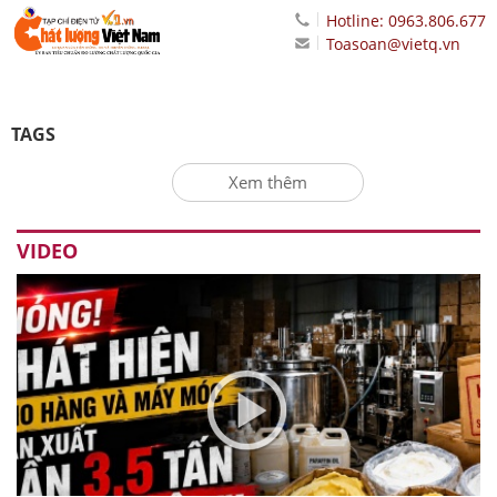
Hotline: 0963.806.677
Toasoan@vietq.vn
TAGS
Xem thêm
VIDEO