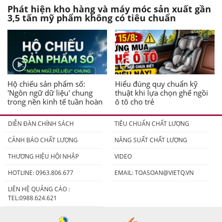
Phát hiện kho hàng và máy móc sản xuất gần
3,5 tấn mỹ phẩm không có tiêu chuẩn
Hộ chiếu sản phẩm số:
Hiểu đúng quy chuẩn kỹ
'Ngôn ngữ dữ liệu' chung
thuật khi lựa chọn ghế ngồi
trong nền kinh tế tuần hoàn
ô tô cho trẻ
DIỄN ĐÀN CHÍNH SÁCH
TIÊU CHUẨN CHẤT LƯỢNG
CẢNH BÁO CHẤT LƯỢNG
NĂNG SUẤT CHẤT LƯỢNG
THƯƠNG HIỆU HỘI NHẬP
VIDEO
HOTLINE: 0963.806.677
EMAIL:
TOASOAN@VIETQ.VN
LIÊN HỆ QUẢNG CÁO :
TEL:0988.624.621