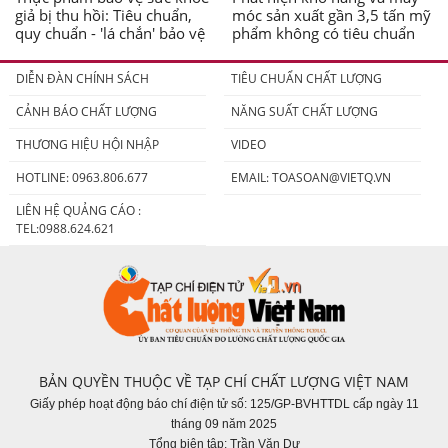
giả bị thu hồi: Tiêu chuẩn,
móc sản xuất gần 3,5 tấn mỹ
quy chuẩn - 'lá chắn' bảo vệ
phẩm không có tiêu chuẩn
người tiêu dùng
DIỄN ĐÀN CHÍNH SÁCH
TIÊU CHUẨN CHẤT LƯỢNG
CẢNH BÁO CHẤT LƯỢNG
NĂNG SUẤT CHẤT LƯỢNG
THƯƠNG HIỆU HỘI NHẬP
VIDEO
HOTLINE: 0963.806.677
EMAIL:
TOASOAN@VIETQ.VN
LIÊN HỆ QUẢNG CÁO :
TEL:0988.624.621
BẢN QUYỀN THUỘC VỀ TẠP CHÍ CHẤT LƯỢNG VIỆT NAM
Giấy phép hoạt động báo chí điện tử số: 125/GP-BVHTTDL cấp ngày 11
tháng 09 năm 2025
Tổng biên tập: Trần Văn Dư