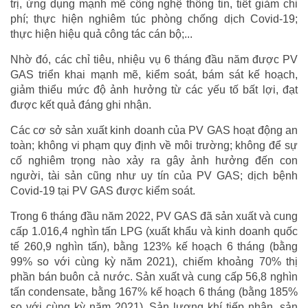
trị, ứng dụng mạnh mẽ công nghệ thông tin, tiết giảm chi
phí; thực hiện nghiêm túc phòng chống dịch Covid-19;
thực hiện hiệu quả công tác cán bộ;...
Nhờ đó, các chỉ tiêu, nhiệu vụ 6 tháng đầu năm được PV
GAS triển khai mạnh mẽ, kiểm soát, bám sát kế hoạch,
giảm thiểu mức độ ảnh hưởng từ các yếu tố bất lợi, đạt
được kết quả đáng ghi nhận.
Các cơ sở sản xuất kinh doanh của PV GAS hoạt động an
toàn; không vi phạm quy định về môi trường; không để sự
cố nghiêm trọng nào xảy ra gây ảnh hưởng đến con
người, tài sản cũng như uy tín của PV GAS; dịch bệnh
Covid-19 tại PV GAS được kiểm soát.
Trong 6 tháng đầu năm 2022, PV GAS đã sản xuất và cung
cấp 1.016,4 nghìn tấn LPG (xuất khẩu và kinh doanh quốc
tế 260,9 nghìn tấn), bằng 123% kế hoạch 6 tháng (bằng
99% so với cùng kỳ năm 2021), chiếm khoảng 70% thị
phần bán buôn cả nước. Sản xuất và cung cấp 56,8 nghìn
tấn condensate, bằng 167% kế hoạch 6 tháng (bằng 185%
so với cùng kỳ năm 2021). Sản lượng khí tiếp nhận, sản