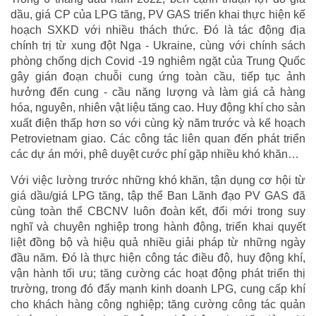
dầu, giá CP của LPG tăng, PV GAS triển khai thực hiện kế
hoạch SXKD với nhiều thách thức. Đó là tác động địa
chính trị từ xung đột Nga - Ukraine, cùng với chính sách
phòng chống dịch Covid -19 nghiêm ngặt của Trung Quốc
gây gián đoạn chuỗi cung ứng toàn cầu, tiếp tục ảnh
hưởng đến cung - cầu năng lượng và làm giá cả hàng
hóa, nguyên, nhiên vật liệu tăng cao. Huy động khí cho sản
xuất điện thấp hơn so với cùng kỳ năm trước và kế hoạch
Petrovietnam giao. Các công tác liên quan đến phát triển
các dự án mới, phê duyệt cước phí gặp nhiều khó khăn…
Với việc lường trước những khó khăn, tận dụng cơ hội từ
giá dầu/giá LPG tăng, tập thể Ban Lãnh đạo PV GAS đã
cùng toàn thể CBCNV luôn đoàn kết, đổi mới trong suy
nghĩ và chuyên nghiệp trong hành động, triển khai quyết
liệt đồng bộ và hiệu quả nhiều giải pháp từ những ngày
đầu năm. Đó là thực hiện công tác điều độ, huy động khí,
vận hành tối ưu; tăng cường các hoạt động phát triển thị
trường, trong đó đẩy mạnh kinh doanh LPG, cung cấp khí
cho khách hàng công nghiệp; tăng cường công tác quản