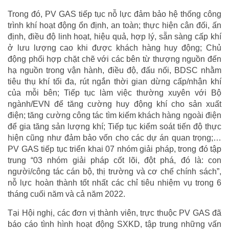
Trong đó, PV GAS tiếp tục nỗ lực đảm bảo hệ thống công
trình khí hoạt động ổn định, an toàn; thực hiện cân đối, ấn
định, điều độ linh hoạt, hiệu quả, hợp lý, sẵn sàng cấp khí
ở lưu lượng cao khi được khách hàng huy động; Chủ
động phối hợp chặt chẽ với các bên từ thượng nguồn đến
hạ nguồn trong vận hành, điều độ, đấu nối, BDSC nhằm
tiêu thụ khí tối đa, rút ngắn thời gian dừng cấp/nhận khí
của mỗi bên; Tiếp tục làm việc thường xuyên với Bộ
ngành/EVN để tăng cường huy động khí cho sản xuất
điện; tăng cường công tác tìm kiếm khách hàng ngoài điện
để gia tăng sản lượng khí; Tiếp tục kiểm soát tiến độ thực
hiện cũng như đảm bảo vốn cho các dự án quan trọng;…
PV GAS tiếp tục triển khai 07 nhóm giải pháp, trong đó tập
trung “03 nhóm giải pháp cốt lõi, đột phá, đó là: con
người/công tác cán bộ, thị trường và cơ chế chính sách”,
nỗ lực hoàn thành tốt nhất các chỉ tiêu nhiệm vụ trong 6
tháng cuối năm và cả năm 2022.
Tại Hội nghị, các đơn vị thành viên, trực thuộc PV GAS đã
báo cáo tình hình hoạt động SXKD, tập trung những vấn