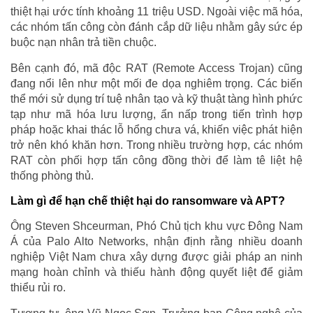
thiệt hại ước tính khoảng 11 triệu USD. Ngoài việc mã hóa,
các nhóm tấn công còn đánh cắp dữ liệu nhằm gây sức ép
buộc nạn nhân trả tiền chuộc.
Bên cạnh đó, mã độc RAT (Remote Access Trojan) cũng
đang nổi lên như một mối đe dọa nghiêm trọng. Các biến
thể mới sử dụng trí tuệ nhân tạo và kỹ thuật tàng hình phức
tạp như mã hóa lưu lượng, ẩn nấp trong tiến trình hợp
pháp hoặc khai thác lỗ hổng chưa vá, khiến việc phát hiện
trở nên khó khăn hơn. Trong nhiều trường hợp, các nhóm
RAT còn phối hợp tấn công đồng thời để làm tê liệt hệ
thống phòng thủ.
Làm gì để hạn chế thiệt hại do ransomware và APT?
Ông Steven Shceurman, Phó Chủ tịch khu vực Đông Nam
Á của Palo Alto Networks, nhận định rằng nhiều doanh
nghiệp Việt Nam chưa xây dựng được giải pháp an ninh
mạng hoàn chỉnh và thiếu hành động quyết liệt để giảm
thiểu rủi ro.