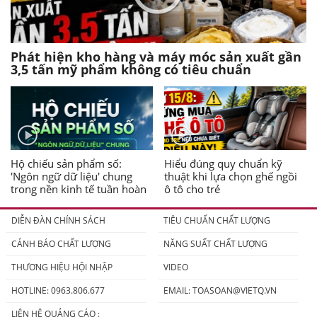
Phát hiện kho hàng và máy móc sản xuất gần
3,5 tấn mỹ phẩm không có tiêu chuẩn
Hộ chiếu sản phẩm số:
Hiểu đúng quy chuẩn kỹ
'Ngôn ngữ dữ liệu' chung
thuật khi lựa chọn ghế ngồi
trong nền kinh tế tuần hoàn
ô tô cho trẻ
DIỄN ĐÀN CHÍNH SÁCH
TIÊU CHUẨN CHẤT LƯỢNG
CẢNH BÁO CHẤT LƯỢNG
NĂNG SUẤT CHẤT LƯỢNG
THƯƠNG HIỆU HỘI NHẬP
VIDEO
HOTLINE: 0963.806.677
EMAIL:
TOASOAN@VIETQ.VN
LIÊN HỆ QUẢNG CÁO :