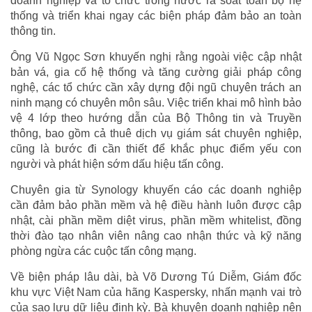
doanh nghiệp và tổ chức trong nước rà soát toàn bộ hệ
thống và triển khai ngay các biện pháp đảm bảo an toàn
thông tin.
Ông Vũ Ngọc Sơn khuyến nghị rằng ngoài việc cập nhật
bản vá, gia cố hệ thống và tăng cường giải pháp công
nghệ, các tổ chức cần xây dựng đội ngũ chuyên trách an
ninh mạng có chuyên môn sâu. Việc triển khai mô hình bảo
vệ 4 lớp theo hướng dẫn của Bộ Thông tin và Truyền
thông, bao gồm cả thuê dịch vụ giám sát chuyên nghiệp,
cũng là bước đi cần thiết để khắc phục điểm yếu con
người và phát hiện sớm dấu hiệu tấn công.
Chuyên gia từ Synology khuyến cáo các doanh nghiệp
cần đảm bảo phần mềm và hệ điều hành luôn được cập
nhật, cài phần mềm diệt virus, phần mềm whitelist, đồng
thời đào tạo nhân viên nâng cao nhận thức và kỹ năng
phòng ngừa các cuộc tấn công mạng.
Về biện pháp lâu dài, bà Võ Dương Tú Diễm, Giám đốc
khu vực Việt Nam của hãng Kaspersky, nhấn mạnh vai trò
của sao lưu dữ liệu định kỳ. Bà khuyên doanh nghiệp nên