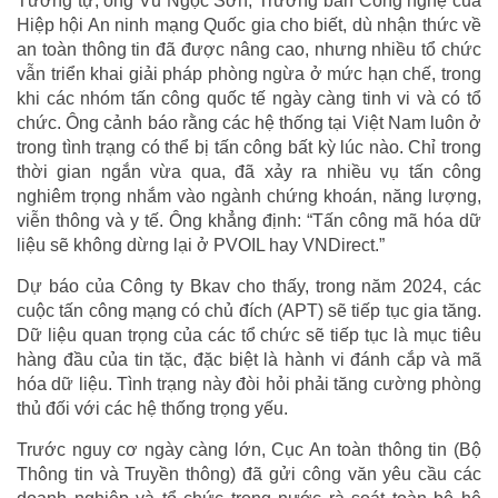
Tương tự, ông Vũ Ngọc Sơn, Trưởng ban Công nghệ của
Hiệp hội An ninh mạng Quốc gia cho biết, dù nhận thức về
an toàn thông tin đã được nâng cao, nhưng nhiều tổ chức
vẫn triển khai giải pháp phòng ngừa ở mức hạn chế, trong
khi các nhóm tấn công quốc tế ngày càng tinh vi và có tổ
chức. Ông cảnh báo rằng các hệ thống tại Việt Nam luôn ở
trong tình trạng có thể bị tấn công bất kỳ lúc nào. Chỉ trong
thời gian ngắn vừa qua, đã xảy ra nhiều vụ tấn công
nghiêm trọng nhắm vào ngành chứng khoán, năng lượng,
viễn thông và y tế. Ông khẳng định: “Tấn công mã hóa dữ
liệu sẽ không dừng lại ở PVOIL hay VNDirect.”
Dự báo của Công ty Bkav cho thấy, trong năm 2024, các
cuộc tấn công mạng có chủ đích (APT) sẽ tiếp tục gia tăng.
Dữ liệu quan trọng của các tổ chức sẽ tiếp tục là mục tiêu
hàng đầu của tin tặc, đặc biệt là hành vi đánh cắp và mã
hóa dữ liệu. Tình trạng này đòi hỏi phải tăng cường phòng
thủ đối với các hệ thống trọng yếu.
Trước nguy cơ ngày càng lớn, Cục An toàn thông tin (Bộ
Thông tin và Truyền thông) đã gửi công văn yêu cầu các