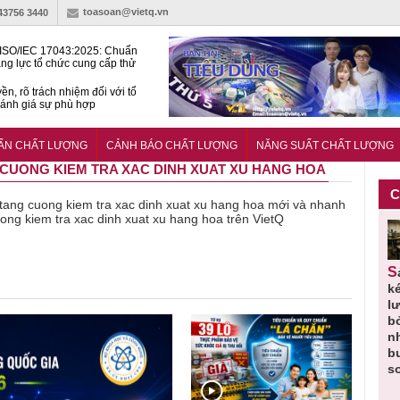
toasoan@vietq.vn
-43756 3440
ISO/IEC 17043:2025: Chuẩn
ng lực tổ chức cung cấp thử
 thành thạo
ền, rõ trách nhiệm đối với tổ
ánh giá sự phù hợp
lược tiêu chuẩn quốc gia:
ụ định hướng tổng thể, dài
UẨN CHẤT LƯỢNG
CẢNH BÁO CHẤT LƯỢNG
NĂNG SUẤT CHẤT LƯỢNG
o hoạt động tiêu chuẩn
G CUONG KIEM TRA XAC DINH XUAT XU HANG HOA
C
về tang cuong kiem tra xac dinh xuat xu hang hoa mới và nhanh
uong kiem tra xac dinh xuat xu hang hoa trên VietQ
Thu hồi
Người tiêu
Cảnh báo
Thu hồi
Sản phẩm
 em
Cao lỏng
dùng cần
sản phẩm
toàn quốc
k
 do
Cảm cúm
cảnh giác
nhập ngoại
và tiêu hủy
l
áp
Bảo
lựa chọn
bị thu hồi
nước rửa
b
u
Phương
thịt lợn đạt
do mất an
tay dạng
n
n
không đạt
tiêu chuẩn
toàn có thể
bọt Layer
b
chất lượng
và an toàn
xuất hiện
Clean do
s
tại Việt Nam
sản xuất