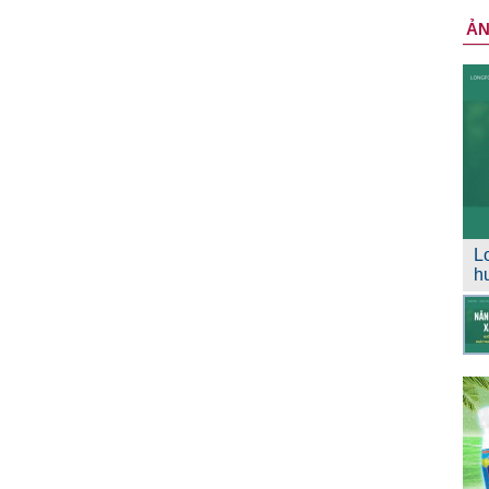
Ả
L
h