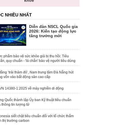
khỏe
C NHIỀU NHẤT
Diễn đàn NSCL Quốc gia
2026: Kiến tạo động lực
tăng trưởng mới
c phẩm bảo vệ sức khỏe giả bị thu hồi: Tiêu
ẩn, quy chuẩn - 'lá chắn' bảo vệ người tiêu dùng
tầng ‘trải thảm đỏ’, Nam trung tâm Đà Nẵng hút
g vốn vào bất động sản cao cấp
N 14380-1:2025 về máy nghiền di động
ng Quốc thành lập Ủy ban Kỹ thuật tiêu chuẩn
 thông tin lượng tử
onesia siết chặt tiêu chuẩn đối với tổ chức thẩm
h thị trường carbon