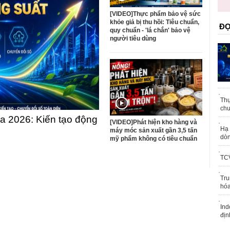
trái phép
[VIDEO]Thực phẩm bảo vệ sức
khỏe giả bị thu hồi: Tiêu chuẩn,
ĐỌ
quy chuẩn - 'lá chắn' bảo vệ
người tiêu dùng
Thự
chu
 2026: Kiến tạo động
[VIDEO]Phát hiện kho hàng và
Hạ 
máy móc sản xuất gần 3,5 tấn
dòn
mỹ phẩm không có tiêu chuẩn
TCV
Tru
hóa
Ind
địn