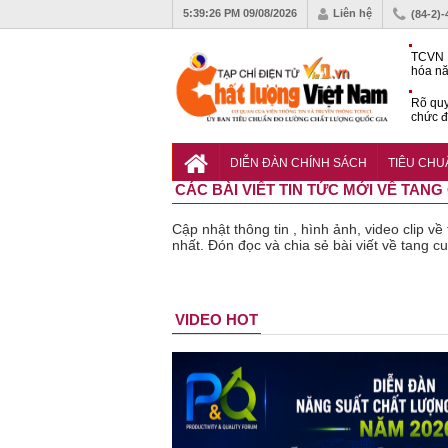
5:39:27 PM
09/08/2026
Liên hệ
(84-2)
TCVN 
hóa nă
nghiệm
Rõ quy
chức đ
Chiến 
Công c
DIỄN ĐÀN CHÍNH SÁCH
TIÊU CH
hạn ch
CÁC BÀI VIẾT TIN TỨC MỚI VỀ TAN
Cập nhật thông tin , hình ảnh, video clip 
nhất. Đón đọc và chia sẻ bài viết về tang c
n phẩm
Lạm dụng
Bột rau
Những quy
Thu hồi đồ
VIDEO HOT
kém chất
sữa tươi
‘detox’ vi
định cần
ngủ trẻ
lượng đã
cho trẻ
phạm về
biết trong
Michley
bỏ qua
nhỏ: Cảnh
chất lượng,
QCVN
không đ
những
báo sai lầm
tiêu hủy
25:2025/BCT
ứng tiê
bước kiểm
dẫn tới
gần 76.000
để hạn chế
chuẩn a
soát nào?
nhiều hệ
hộp
sự cố điện
toàn
lụy sức
khi thi công