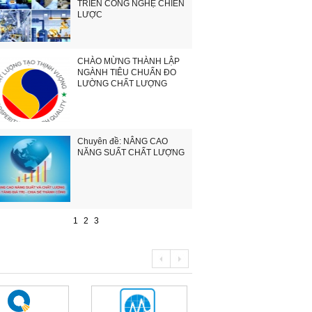
TRIỂN CÔNG NGHỆ CHIẾN
LƯỢC
CHÀO MỪNG THÀNH LẬP
NGÀNH TIÊU CHUẨN ĐO
LƯỜNG CHẤT LƯỢNG
Chuyên đề: NÂNG CAO
NĂNG SUẤT CHẤT LƯỢNG
1
2
3