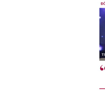
ĐỐ
ó Viện trưởng
T
ệc phải làm
Việc sử dụng hiệu quả chính
và trên thực tế
sách tài khóa không chỉ mang ý
 hành như tăng
nghĩa hỗ trợ ngắn hạn mà còn
a học công
đóng vai trò tạo nền tảng cho
 các cơ chế
tăng trưởng bền vững dài hạn.
i mới sáng tạo,