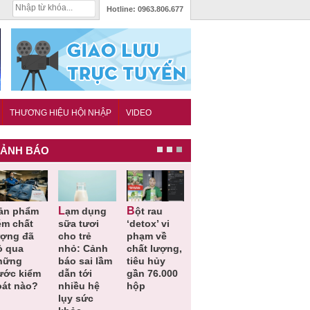
Hotline:
0963.806.677
THƯƠNG HIỆU HỘI NHẬP
VIDEO
ẢNH BÁO
Lạm dụng
Bột rau
Những quy
Thu hồi đồ
ém chất
sữa tươi
‘detox’ vi
định cần
ngủ trẻ e
ượng đã
cho trẻ
phạm về
biết trong
Michley d
ỏ qua
nhỏ: Cảnh
chất lượng,
QCVN
không đá
hững
báo sai lầm
tiêu hủy
25:2025/BCT
ứng tiêu
ước kiểm
dẫn tới
gần 76.000
để hạn chế
chuẩn an
oát nào?
nhiều hệ
hộp
sự cố điện
toàn
lụy sức
khi thi công