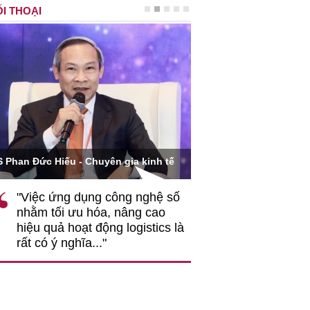
I THOẠI
Ông Hoàng Quang Phòn
S Phan Đức Hiếu - Chuyên gia kinh tế
VCCI
"Việc ứng dụng công nghệ số
""Theo tôi, cần 
nhằm tối ưu hóa, nâng cao
gốc rễ về nhận
hiệu quả hoạt động logistics là
nghiệp cần coi
rất có ý nghĩa..."
động hài hoà là
triển..."