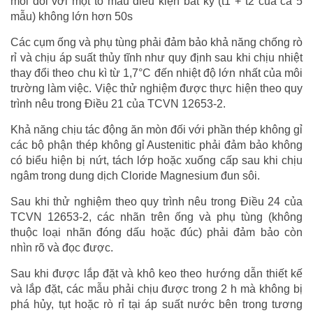
mồi đối với một tổ mẫu điều kiện bất kỳ (t1 + t2 của cả 5
mẫu) không lớn hơn 50s
Các cụm ống và phụ tùng phải đảm bảo khả năng chống rò
rỉ và chịu áp suất thủy tĩnh như quy định sau khi chịu nhiệt
thay đổi theo chu kì từ 1,7°C đến nhiệt độ lớn nhất của môi
trường làm việc. Việc thử nghiệm được thực hiện theo quy
trình nêu trong Điều 21 của TCVN 12653-2.
Khả năng chịu tác động ăn mòn đối với phần thép không gỉ
các bộ phận thép không gỉ Austenitic phải đảm bảo không
có biểu hiện bị nứt, tách lớp hoặc xuống cấp sau khi chịu
ngâm trong dung dịch Cloride Magnesium đun sôi.
Sau khi thử nghiệm theo quy trình nêu trong Điều 24 của
TCVN 12653-2, các nhãn trên ống và phụ tùng (không
thuộc loại nhãn đóng dấu hoặc đúc) phải đảm bảo còn
nhìn rõ và đọc được.
Sau khi được lắp đặt và khô keo theo hướng dẫn thiết kế
và lắp đặt, các mẫu phải chịu được trong 2 h mà không bị
phá hủy, tụt hoặc rò rỉ tại áp suất nước bên trong tương