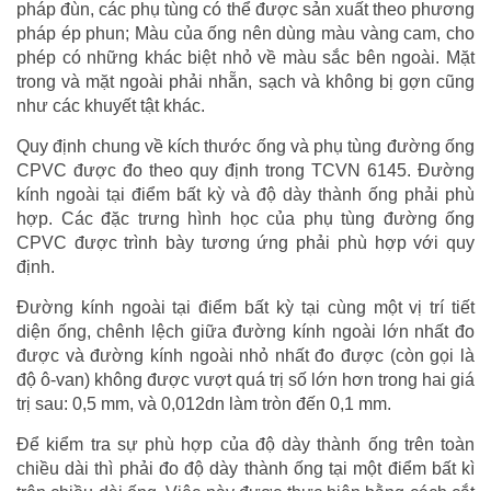
pháp đùn, các phụ tùng có thể được sản xuất theo phương
pháp ép phun; Màu của ống nên dùng màu vàng cam, cho
phép có những khác biệt nhỏ về màu sắc bên ngoài. Mặt
trong và mặt ngoài phải nhẵn, sạch và không bị gợn cũng
như các khuyết tật khác.
Quy định chung về kích thước ống và phụ tùng đường ống
CPVC được đo theo quy định trong TCVN 6145. Đường
kính ngoài tại điểm bất kỳ và độ dày thành ống phải phù
hợp. Các đặc trưng hình học của phụ tùng đường ống
CPVC được trình bày tương ứng phải phù hợp với quy
định.
Đường kính ngoài tại điểm bất kỳ tại cùng một vị trí tiết
diện ống, chênh lệch giữa đường kính ngoài lớn nhất đo
được và đường kính ngoài nhỏ nhất đo được (còn gọi là
độ ô-van) không được vượt quá trị số lớn hơn trong hai giá
trị sau: 0,5 mm, và 0,012dn làm tròn đến 0,1 mm.
Để kiểm tra sự phù hợp của độ dày thành ống trên toàn
chiều dài thì phải đo độ dày thành ống tại một điểm bất kì