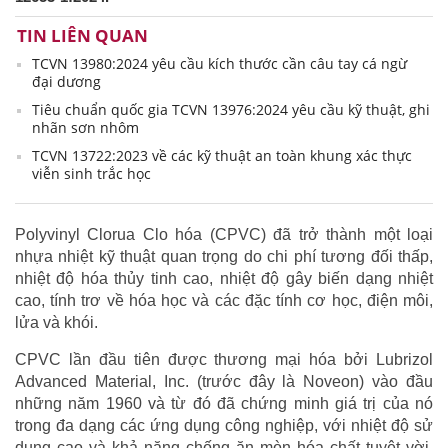
TIN LIÊN QUAN
TCVN 13980:2024 yêu cầu kích thước cần câu tay cá ngừ
đại dương
Tiêu chuẩn quốc gia TCVN 13976:2024 yêu cầu kỹ thuật, ghi
nhãn sơn nhôm
TCVN 13722:2023 về các kỹ thuật an toàn khung xác thực
viễn sinh trắc học
Polyvinyl Clorua Clo hóa (CPVC) đã trở thành một loại
nhựa nhiệt kỹ thuật quan trọng do chi phí tương đối thấp,
nhiệt độ hóa thủy tinh cao, nhiệt độ gây biến dạng nhiệt
cao, tính trơ về hóa học và các đặc tính cơ học, điện môi,
lửa và khói.
CPVC lần đầu tiên được thương mại hóa bởi Lubrizol
Advanced Material, Inc. (trước đây là Noveon) vào đầu
những năm 1960 và từ đó đã chứng minh giá trị của nó
trong đa dạng các ứng dụng công nghiệp, với nhiệt độ sử
dụng cao và khả năng chống ăn mòn hóa chất tuyệt vời.