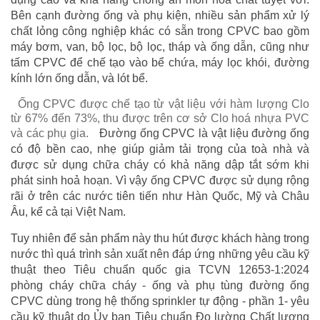
Bên cạnh đường ống và phụ kiện, nhiều sản phẩm xử lý
chất lỏng công nghiệp khác có sẵn trong CPVC bao gồm
máy bơm, van, bộ lọc, bộ lọc, tháp và ống dẫn, cũng như
tấm CPVC để chế tạo vào bể chứa, máy lọc khói, đường
kính lớn ống dẫn, và lót bể.
Ống CPVC được chế tạo từ vật liệu với hàm lượng Clo
từ 67% đến 73%, thu được trên cơ sở Clo hoá nhựa PVC
và các phụ gia.
Đường ống CPVC là vật liệu đường ống
có độ bền cao, nhẹ giúp giảm tải trọng của toà nhà và
được sử dụng chữa cháy có khả năng dập tắt sớm khi
phát sinh hoả hoạn. Vì vậy ống CPVC được sử dụng rộng
rãi ở trên các nước tiên tiến như Hàn Quốc, Mỹ và Châu
Âu, kể cả tại Việt Nam.
Tuy nhiên để sản phẩm này thu hút được khách hàng trong
nước thì quá trình sản xuất nên đáp ứng những yêu cầu kỹ
thuật theo Tiêu chuẩn quốc gia TCVN 12653-1:2024
phòng cháy chữa cháy - ống và phụ tùng đường ống
CPVC dùng trong hệ thống sprinkler tự động - phần 1- yêu
cầu kỹ thuật do Ủy ban Tiêu chuẩn Đo lường Chất lượng