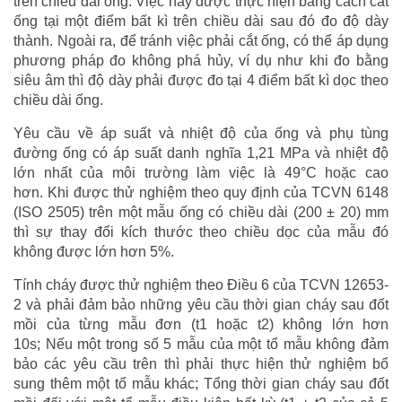
trên chiều dài ống. Việc này được thực hiện bằng cách cắt
ống tại một điểm bất kì trên chiều dài sau đó đo độ dày
thành. Ngoài ra, để tránh việc phải cắt ống, có thể áp dụng
phương pháp đo không phá hủy, ví dụ như khi đo bằng
siêu âm thì độ dày phải được đo tại 4 điểm bất kì dọc theo
chiều dài ống.
Yêu cầu về áp suất và nhiệt độ của ống và phụ tùng
đường ống có áp suất danh nghĩa 1,21 MPa và nhiệt độ
lớn nhất của môi trường làm việc là 49°C hoặc cao
hơn. Khi được thử nghiệm theo quy định của TCVN 6148
(ISO 2505) trên một mẫu ống có chiều dài (200 ± 20) mm
thì sự thay đổi kích thước theo chiều dọc của mẫu đó
không được lớn hơn 5%.
Tính cháy được thử nghiệm theo Điều 6 của TCVN 12653-
2 và phải đảm bảo những yêu cầu thời gian cháy sau đốt
mồi của từng mẫu đơn (t1 hoặc t2) không lớn hơn
10s; Nếu một trong số 5 mẫu của một tổ mẫu không đảm
bảo các yêu cầu trên thì phải thực hiện thử nghiệm bổ
sung thêm một tổ mẫu khác; Tổng thời gian cháy sau đốt