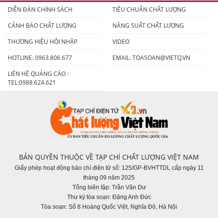
DIỄN ĐÀN CHÍNH SÁCH
TIÊU CHUẨN CHẤT LƯỢNG
CẢNH BÁO CHẤT LƯỢNG
NĂNG SUẤT CHẤT LƯỢNG
THƯƠNG HIỆU HỘI NHẬP
VIDEO
HOTLINE: 0963.806.677
EMAIL:
TOASOAN@VIETQ.VN
LIÊN HỆ QUẢNG CÁO :
TEL:0988.624.621
BẢN QUYỀN THUỘC VỀ TẠP CHÍ CHẤT LƯỢNG VIỆT NAM
Giấy phép hoạt động báo chí điện tử số: 125/GP-BVHTTDL cấp ngày 11
tháng 09 năm 2025
Tổng biên tập: Trần Văn Dư
Thư ký tòa soạn: Đặng Anh Đức
Tòa soạn: Số 8 Hoàng Quốc Việt, Nghĩa Đô, Hà Nội