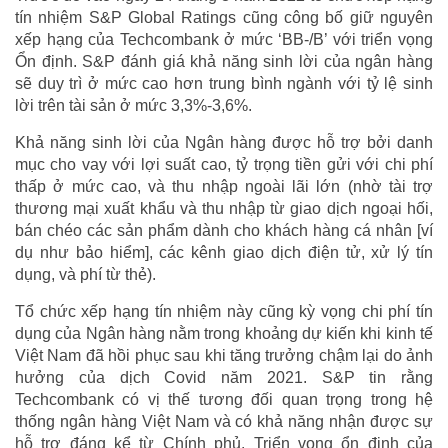
tín nhiệm S&P Global Ratings cũng công bố giữ nguyên
xếp hạng của Techcombank ở mức ‘BB-/B’ với triển vọng
Ổn định. S&P đánh giá khả năng sinh lời của ngân hàng
sẽ duy trì ở mức cao hơn trung bình ngành với tỷ lệ sinh
lời trên tài sản ở mức 3,3%-3,6%.
Khả năng sinh lời của Ngân hàng được hỗ trợ bởi danh
mục cho vay với lợi suất cao, tỷ trọng tiền gửi với chi phí
thấp ở mức cao, và thu nhập ngoài lãi lớn (nhờ tài trợ
thương mại xuất khẩu và thu nhập từ giao dịch ngoại hối,
bán chéo các sản phẩm dành cho khách hàng cá nhân [ví
dụ như bảo hiểm], các kênh giao dịch điện tử, xử lý tín
dụng, và phí từ thẻ).
Tổ chức xếp hạng tín nhiệm này cũng kỳ vọng chi phí tín
dụng của Ngân hàng nằm trong khoảng dự kiến khi kinh tế
Việt Nam đã hồi phục sau khi tăng trưởng chậm lại do ảnh
hưởng của dịch Covid năm 2021. S&P tin rằng
Techcombank có vị thế tương đối quan trọng trong hệ
thống ngân hàng Việt Nam và có khả năng nhận được sự
hỗ trợ đáng kể từ Chính phủ. Triển vọng ổn định của