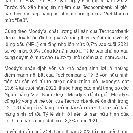
hành từ “Ba3” lên “Ba2” vào ngày 6 tháng 9 năm 2022.
Trước đó, xếp hạng tín nhiệm của Techcombank bị giới
hạn bởi trần xếp hạng tín nhiệm quốc gia của Việt Nam ở
mức “Ba3”.
Cũng theo Moody’s, chất lượng tài sản của Techcombank
được duy trì ổn định ngay cả trong thời kỳ đại dịch, với tỷ
lệ nợ xấu (NPL) chỉ tăng nhẹ lên mức 0,7% vào cuối 2021
so với mức 0,5% cùng kỳ năm trước. Tỷ lệ bao phủ nợ xấu
cũng duy trì ở mức cao 163% tại thời điểm cuối năm 2021.
Moody’s nhận định vốn và khả năng sinh lời là những
điểm mạnh nổi bật của Techcombank. Tỷ lệ vốn hữu hình
trên tài sản có rủi ro được điều chỉnh bởi Moody’s đạt
13.6% tại cuối năm 2021, thuộc hàng cao nhất trong số các
Ngân hàng Việt Nam được Moody’s đánh giá. Moody's
cũng kỳ vọng vị thế vốn của Techcombank sẽ ổn định trong
12 - 18 tháng tới vì tăng trưởng tài sản được hỗ trợ bởi khả
năng sinh lời tốt. Tỷ lệ sinh lời trên tài sản hữu hình của
Techcombank cũng đạt mức 3,3% năm 2021.
Trước đó vào ngày 24 tháng 8 năm 2022 tổ chức xếp hạng