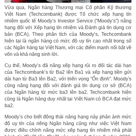
Vừa qua, Ngân hàng Thương mại Cổ phần Kỹ thương
Việt Nam (Techcombank) được Tổ chức xếp hạng tín
nhiệm quốc tế Moody’s Investor Service (“Moody’s”) nâng
hạng đối với Xếp hạng tín nhiệm và Đánh giá tín dụng cơ
bản (BCA). Theo phân tích của Moody’s, Techcombank
hiện tại là ngân hàng có mức độ uy tín cao nhất trong số
các Ngân hàng tại Việt Nam, với các điểm mạnh nổi bật về
vốn và khả năng sinh lời.
Cụ thể, Moody’s đã nâng xếp hạng rủi ro đối tác dài hạn
của Techcombank’s từ Ba2 lên Ba1 và xếp hạng tiền gửi
dài hạn từ Ba3 lên Ba2, với triển vọng “Ổn định”. Moody's
cũng nâng hạng đối với đánh giá tín dụng cơ sở (BCA)
của Ngân hàng từ mức ba3 lên ba2. Techcombank hiện
cũng là Ngân hàng duy nhất tại Việt Nam có BCA đạt mức
ba2.
Moody’s cho biết động thái nâng hạng này phản ánh mức
độ uy tín của riêng Ngân hàng cũng như việc Việt Nam
được điều chỉnh nâng mức xếp hạng tín nhiệm nhà phát