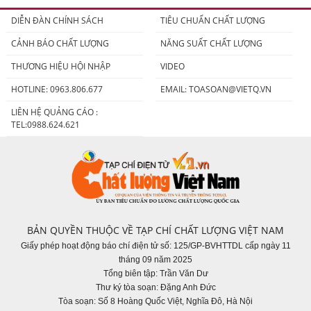
người tiêu dùng
DIỄN ĐÀN CHÍNH SÁCH
TIÊU CHUẨN CHẤT LƯỢNG
CẢNH BÁO CHẤT LƯỢNG
NĂNG SUẤT CHẤT LƯỢNG
THƯƠNG HIỆU HỘI NHẬP
VIDEO
HOTLINE: 0963.806.677
EMAIL:
TOASOAN@VIETQ.VN
LIÊN HỆ QUẢNG CÁO :
TEL:0988.624.621
BẢN QUYỀN THUỘC VỀ TẠP CHÍ CHẤT LƯỢNG VIỆT NAM
Giấy phép hoạt động báo chí điện tử số: 125/GP-BVHTTDL cấp ngày 11
tháng 09 năm 2025
Tổng biên tập: Trần Văn Dư
Thư ký tòa soạn: Đặng Anh Đức
Tòa soạn: Số 8 Hoàng Quốc Việt, Nghĩa Đô, Hà Nội