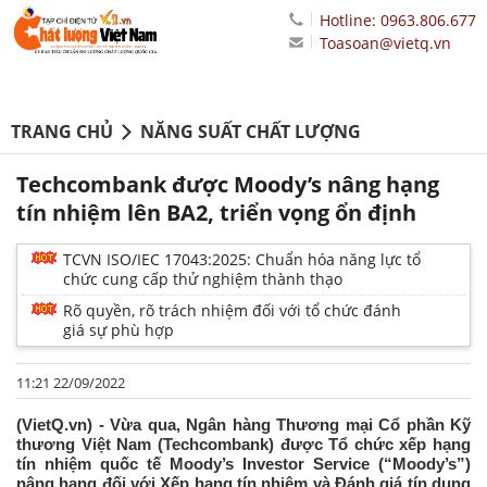
Hotline: 0963.806.677
Toasoan@vietq.vn
TRANG CHỦ
NĂNG SUẤT CHẤT LƯỢNG
Techcombank được Moody’s nâng hạng
tín nhiệm lên BA2, triển vọng ổn định
TCVN ISO/IEC 17043:2025: Chuẩn hóa năng lực tổ
chức cung cấp thử nghiệm thành thạo
Rõ quyền, rõ trách nhiệm đối với tổ chức đánh
giá sự phù hợp
11:21 22/09/2022
(VietQ.vn) - Vừa qua, Ngân hàng Thương mại Cổ phần Kỹ
thương Việt Nam (Techcombank) được Tổ chức xếp hạng
tín nhiệm quốc tế Moody’s Investor Service (“Moody’s”)
nâng hạng đối với Xếp hạng tín nhiệm và Đánh giá tín dụng