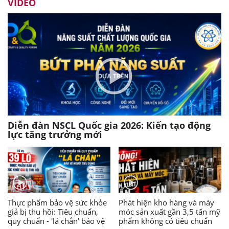
VIDEO
Diễn đàn NSCL Quốc gia 2026: Kiến tạo động
lực tăng trưởng mới
Thực phẩm bảo vệ sức khỏe
Phát hiện kho hàng và máy
giả bị thu hồi: Tiêu chuẩn,
móc sản xuất gần 3,5 tấn mỹ
quy chuẩn - 'lá chắn' bảo vệ
phẩm không có tiêu chuẩn