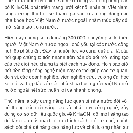
Thứ tư là đổi mới chính sách sử dụng và trọng dụng cán
bộ KH&CN, phát triển mạng lưới kết nối nhân tài Việt Nam,
tăng cường thu hút sự tham gia sâu của cộng đồng các
nhà khoa học Việt Nam ở nước ngoài nhằm thúc đẩy đổi
mới sáng tạo trong nước.
Hiện nay chúng ta có khoảng 300.000 chuyên gia, trí thức
người Việt Nam ở nước ngoài, chủ yếu tại các nước công
nghiệp phát triển. Đây là nguồn lực vô cùng quý giá, là cầu
nối giúp chúng ta tiến nhanh trên bản đồ đổi mới sáng tạo
của thế giới nếu chúng ta biết cách huy động. Hơn bao giờ
hết nền tảng công nghệ hiện nay có thể giúp các cơ quan,
đơn vị, các doanh nghiệp, viện nghiên cứu, trường đại học
kết nối và hợp tác với các nhà khoa học người Việt Nam ở
nước ngoài hết sức thuận lợi và nhanh chóng.
Thứ năm là xây dựng năng lực quản trị nhà nước đối với
hệ thống đổi mới sáng tạo và phát huy công nghệ, xây
dựng cơ sở dữ liệu quốc gia về KH&CN, đổi mới sáng tạo
để làm căn cứ hoạch định chính sách, có cơ chế, chính
sách đột phá để nâng cao năng lực và chất lượng nhân sự