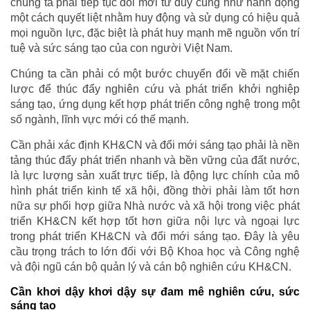
chúng ta phải tiếp tục đổi mới tư duy cũng như hành động
một cách quyết liệt nhằm huy động và sử dụng có hiệu quả
mọi nguồn lực, đặc biệt là phát huy mạnh mẽ nguồn vốn trí
tuệ và sức sáng tạo của con người Việt Nam.
Chúng ta cần phải có một bước chuyển đổi về mặt chiến
lược để thúc đẩy nghiên cứu và phát triển khởi nghiệp
sáng tạo, ứng dụng kết hợp phát triển công nghệ trong một
số ngành, lĩnh vực mới có thế mạnh.
Cần phải xác định KH&CN và đổi mới sáng tạo phải là nền
tảng thúc đẩy phát triển nhanh và bền vững của đất nước,
là lực lượng sản xuất trực tiếp, là động lực chính của mô
hình phát triển kinh tế xã hội, đồng thời phải làm tốt hơn
nữa sự phối hợp giữa Nhà nước và xã hội trong việc phát
triển KH&CN kết hợp tốt hơn giữa nội lực và ngoại lực
trong phát triển KH&CN và đổi mới sáng tạo. Đây là yêu
cầu trọng trách to lớn đối với Bộ Khoa học và Công nghệ
và đội ngũ cán bộ quản lý và cán bộ nghiên cứu KH&CN.
Cần khơi dậy khơi dậy sự đam mê nghiên cứu, sức
sáng tạo