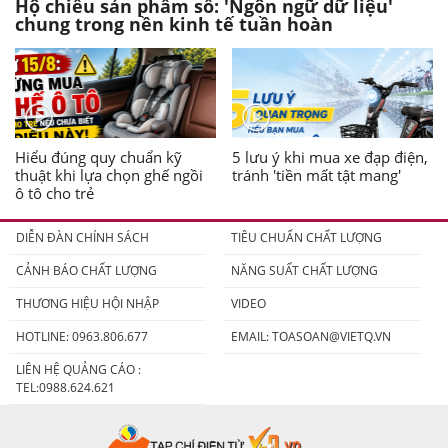
Hộ chiếu sản phẩm số: 'Ngôn ngữ dữ liệu'
chung trong nền kinh tế tuần hoàn
Hiểu đúng quy chuẩn kỹ
5 lưu ý khi mua xe đạp điện,
thuật khi lựa chọn ghế ngồi
tránh 'tiền mất tật mang'
ô tô cho trẻ
DIỄN ĐÀN CHÍNH SÁCH
TIÊU CHUẨN CHẤT LƯỢNG
CẢNH BÁO CHẤT LƯỢNG
NĂNG SUẤT CHẤT LƯỢNG
THƯƠNG HIỆU HỘI NHẬP
VIDEO
HOTLINE: 0963.806.677
EMAIL:
TOASOAN@VIETQ.VN
LIÊN HỆ QUẢNG CÁO :
TEL:0988.624.621