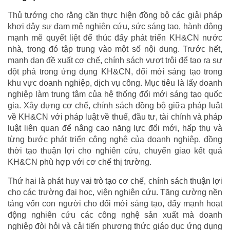
Thủ tướng cho rằng cần thực hiện đồng bộ các giải pháp
khơi dậy sự đam mê nghiên cứu, sức sáng tạo, hành động
mạnh mẽ quyết liệt để thúc đẩy phát triển KH&CN nước
nhà, trong đó tập trung vào một số nội dung. Trước hết,
mạnh dạn đề xuất cơ chế, chính sách vượt trội để tạo ra sự
đột phá trong ứng dụng KH&CN, đổi mới sáng tạo trong
khu vực doanh nghiệp, dịch vụ công. Mục tiêu là lấy doanh
nghiệp làm trung tâm của hệ thống đổi mới sáng tạo quốc
gia. Xây dựng cơ chế, chính sách đồng bộ giữa pháp luật
về KH&CN với pháp luật về thuế, đầu tư, tài chính và pháp
luật liên quan để nâng cao năng lực đổi mới, hấp thụ và
từng bước phát triển công nghệ của doanh nghiệp, đồng
thời tạo thuận lợi cho nghiên cứu, chuyển giao kết quả
KH&CN phù hợp với cơ chế thị trường.
Thứ hai là phát huy vai trò tạo cơ chế, chính sách thuận lợi
cho các trường đại học, viện nghiên cứu. Tăng cường nền
tảng vốn con người cho đổi mới sáng tạo, đẩy mạnh hoạt
động nghiên cứu các công nghệ sản xuất mà doanh
nghiệp đòi hỏi và cải tiến phương thức giáo dục ứng dụng