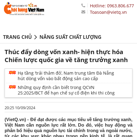
Hotline: 0963.806.677
Toasoan@vietq.vn
TRANG CHỦ
NĂNG SUẤT CHẤT LƯỢNG
Thúc đẩy dòng vốn xanh- hiện thực hóa
Chiến lược quốc gia về tăng trưởng xanh
Hạ tầng ‘trải thảm đỏ’, Nam trung tâm Đà Nẵng
hút dòng vốn vào bất động sản cao cấp
Những quy định cần biết trong QCVN
25:2025/BCT để hạn chế sự cố điện khi thi công
20:25 10/09/2024
(VietQ.vn) - Để đạt được các mục tiêu về tăng trưởng xanh,
Việt Nam cần nguồn lực rất lớn. Do đó, việc huy động và
phân bổ hiệu quả nguồn lực tài chính trong và ngoài nước,
từ các khu vực khác nhau trong nền kinh tế, là rất quan