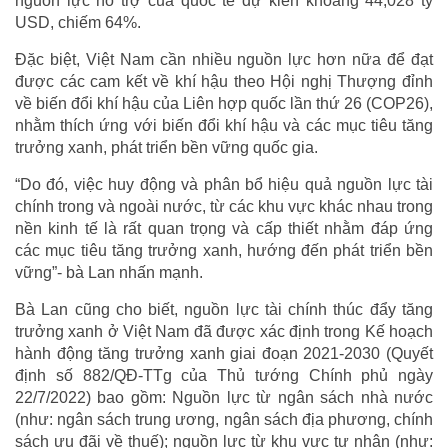
nguồn lực hỗ trợ của quốc tế dự kiến khoảng 44,028 tỷ
USD, chiếm 64%.
Đặc biệt, Việt Nam cần nhiều nguồn lực hơn nữa để đạt
được các cam kết về khí hậu theo Hội nghị Thượng đỉnh
về biến đổi khí hậu của Liên hợp quốc lần thứ 26 (COP26),
nhằm thích ứng với biến đổi khí hậu và các mục tiêu tăng
trưởng xanh, phát triển bền vững quốc gia.
“Do đó, việc huy động và phân bổ hiệu quả nguồn lực tài
chính trong và ngoài nước, từ các khu vực khác nhau trong
nền kinh tế là rất quan trọng và cấp thiết nhằm đáp ứng
các mục tiêu tăng trưởng xanh, hướng đến phát triển bền
vững”- bà Lan nhấn mạnh.
Bà Lan cũng cho biết, nguồn lực tài chính thúc đẩy tăng
trưởng xanh ở Việt Nam đã được xác định trong Kế hoạch
hành động tăng trưởng xanh giai đoạn 2021-2030 (Quyết
định số 882/QĐ-TTg của Thủ tướng Chính phủ ngày
22/7/2022) bao gồm: Nguồn lực từ ngân sách nhà nước
(như: ngân sách trung ương, ngân sách địa phương, chính
sách ưu đãi về thuế); nguồn lực từ khu vực tư nhân (như: