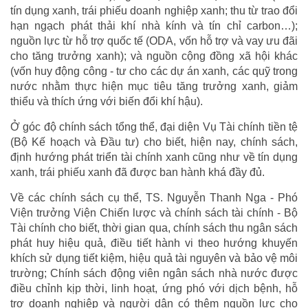
tín dụng xanh, trái phiếu doanh nghiệp xanh; thu từ trao đổi
hạn ngạch phát thải khí nhà kính và tín chỉ carbon…);
nguồn lực từ hỗ trợ quốc tế (ODA, vốn hỗ trợ và vay ưu đãi
cho tăng trưởng xanh); và nguồn cộng đồng xã hội khác
(vốn huy động công - tư cho các dự án xanh, các quỹ trong
nước nhằm thực hiện mục tiêu tăng trưởng xanh, giảm
thiểu và thích ứng với biến đổi khí hậu).
Ở góc độ chính sách tổng thể, đại diện Vụ Tài chính tiền tệ
(Bộ Kế hoạch và Đầu tư) cho biết, hiện nay, chính sách,
định hướng phát triển tài chính xanh cũng như về tín dụng
xanh, trái phiếu xanh đã được ban hành khá đầy đủ.
Về các chính sách cụ thể, TS. Nguyễn Thanh Nga - Phó
Viện trưởng Viện Chiến lược và chính sách tài chính - Bộ
Tài chính cho biết, thời gian qua, chính sách thu ngân sách
phát huy hiệu quả, điều tiết hành vi theo hướng khuyến
khích sử dụng tiết kiệm, hiệu quả tài nguyên và bảo vệ môi
trường; Chính sách động viên ngân sách nhà nước được
điều chỉnh kịp thời, linh hoạt, ứng phó với dịch bệnh, hỗ
trợ doanh nghiệp và người dân có thêm nguồn lực cho