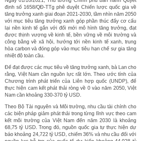
Ngày 01/10/2021, Thủ tướng Chính phủ ban hành Quyết
định số 1658/QĐ-TTg phê duyệt Chiến lược quốc gia về
tăng trưởng xanh giai đoạn 2021-2030, tầm nhìn năm 2050
với mục tiêu tăng trưởng xanh góp phần thúc đẩy cơ cấu
lại nền kinh tế gắn với đổi mới mô hình tăng trưởng, đạt
được thịnh vượng về kinh tế, bền vững về môi trường và
công bằng về xã hội, hướng tới nền kinh tế xanh, trung
hòa carbon và đóng góp vào mục tiêu hạn chế sự gia tăng
nhiệt độ toàn cầu.
Để đạt được các mục tiêu về tăng trưởng xanh, bà Lan cho
rằng, Việt Nam cần nguồn lực rất lớn. Theo ước tính của
Chương trình phát triển của Liên hợp quốc (UNDP), để
thực hiện cam kết phát thải ròng về 0 vào năm 2050, Việt
Nam cần khoảng 330-370 tỷ USD.
Theo Bộ Tài nguyên và Môi trường, nhu cầu tài chính cho
các biện pháp giảm phát thải trong từng lĩnh vực theo cam
kết môi trường của Việt Nam đến năm 2030 là khoảng
68,75 tỷ USD. Trong đó, nguồn quốc gia tự thực hiện dự
báo khoảng 24,722 tỷ USD, chiếm 36% và nhu cầu đối với