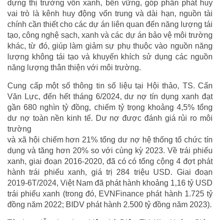
dựng thị trường vốn xanh, bền vững, góp phần phát huy
vai trò là kênh huy động vốn trung và dài hạn, nguồn tài
chính cần thiết cho các dự án liên quan đến năng lượng tái
tạo, công nghệ sạch, xanh và các dự án bảo vệ môi trường
khác, từ đó, giúp làm giảm sự phụ thuộc vào nguồn năng
lượng không tái tạo và khuyến khích sử dụng các nguồn
năng lượng thân thiện với môi trường.
Cung cấp một số thông tin số liệu tại Hội thảo, TS. Cấn
Văn Lực, đến hết tháng 6/2024, dư nợ tín dụng xanh đạt
gần 680 nghìn tỷ đồng, chiếm tỷ trọng khoảng 4,5% tổng
dư nợ toàn nền kinh tế. Dư nợ được đánh giá rủi ro môi
trường
và xã hội chiếm hơn 21% tổng dư nợ hệ thống tổ chức tín
dụng và tăng hơn 20% so với cùng kỳ 2023. Về trái phiếu
xanh, giai đoạn 2016-2020, đã có có tổng cộng 4 đợt phát
hành trái phiếu xanh, giá trị 284 triệu USD. Giai đoạn
2019-6T/2024, Việt Nam đã phát hành khoảng 1,16 tỷ USD
trái phiếu xanh (trong đó, EVNFinance phát hành 1.725 tỷ
đồng năm 2022; BIDV phát hành 2.500 tỷ đồng năm 2023).