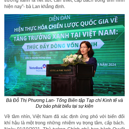
trưởng xanh là hết sức cần thiết, cấp bách trong tình hình
hiện nay”- bà Lan khẳng định.
Bà Đỗ Thị Phương Lan- Tổng Biên tập Tạp chí Kinh tế và
Dự báo phát biểu tại sự kiện
Về tầm nhìn, Việt Nam đã xác định ứng phó với biến đổi
khí hậu là một trong những nhiệm vụ trọng tâm, cấp bách.