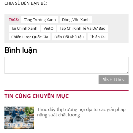
CHIA SẺ ĐẾN BẠN BÈ:
Tăng Trưởng Xanh
Dòng Vốn Xanh
TAGS:
Tài Chính Xanh
VietQ
Tạp Chí Kinh Tế Và Dự Báo
Chiến Lược Quốc Gia
Biến Đổi Khí Hậu
Thiên Tai
Bình luận
BÌNH LUẬN
TIN CÙNG CHUYÊN MỤC
Thúc đẩy thị trường nội địa từ các giải pháp
năng suất chất lượng