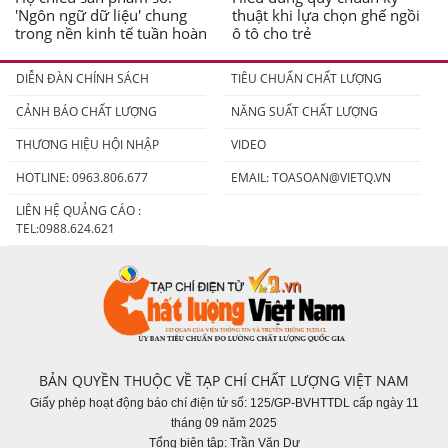
'Ngôn ngữ dữ liệu' chung
thuật khi lựa chọn ghế ngồi
trong nền kinh tế tuần hoàn
ô tô cho trẻ
DIỄN ĐÀN CHÍNH SÁCH
TIÊU CHUẨN CHẤT LƯỢNG
CẢNH BÁO CHẤT LƯỢNG
NĂNG SUẤT CHẤT LƯỢNG
THƯƠNG HIỆU HỘI NHẬP
VIDEO
HOTLINE: 0963.806.677
EMAIL:
TOASOAN@VIETQ.VN
LIÊN HỆ QUẢNG CÁO :
TEL:0988.624.621
BẢN QUYỀN THUỘC VỀ TẠP CHÍ CHẤT LƯỢNG VIỆT NAM
Giấy phép hoạt động báo chí điện tử số: 125/GP-BVHTTDL cấp ngày 11
tháng 09 năm 2025
Tổng biên tập: Trần Văn Dư