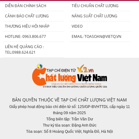
DIỄN ĐÀN CHÍNH SÁCH
TIÊU CHUẨN CHẤT LƯỢNG
CẢNH BÁO CHẤT LƯỢNG
NĂNG SUẤT CHẤT LƯỢNG
THƯƠNG HIỆU HỘI NHẬP
VIDEO
HOTLINE: 0963.806.677
EMAIL:
TOASOAN@VIETQ.VN
LIÊN HỆ QUẢNG CÁO :
TEL:0988.624.621
BẢN QUYỀN THUỘC VỀ TẠP CHÍ CHẤT LƯỢNG VIỆT NAM
Giấy phép hoạt động báo chí điện tử số: 125/GP-BVHTTDL cấp ngày 11
tháng 09 năm 2025
Tổng biên tập: Trần Văn Dư
Thư ký tòa soạn: Đặng Anh Đức
Tòa soạn: Số 8 Hoàng Quốc Việt, Nghĩa Đô, Hà Nội