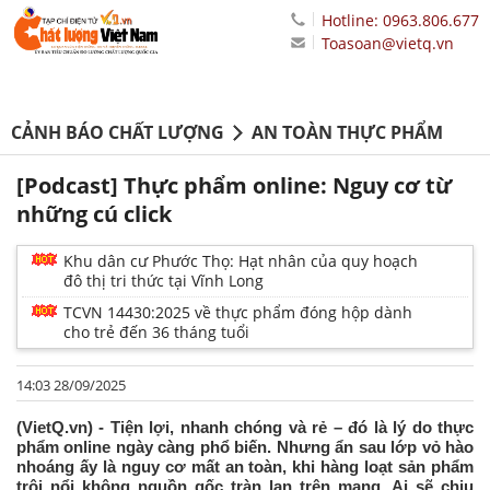
Hotline: 0963.806.677
Toasoan@vietq.vn
CẢNH BÁO CHẤT LƯỢNG
AN TOÀN THỰC PHẨM
[Podcast] Thực phẩm online: Nguy cơ từ
những cú click
Khu dân cư Phước Thọ: Hạt nhân của quy hoạch
đô thị tri thức tại Vĩnh Long
TCVN 14430:2025 về thực phẩm đóng hộp dành
cho trẻ đến 36 tháng tuổi
14:03 28/09/2025
(VietQ.vn) - Tiện lợi, nhanh chóng và rẻ – đó là lý do thực
phẩm online ngày càng phổ biến. Nhưng ẩn sau lớp vỏ hào
nhoáng ấy là nguy cơ mất an toàn, khi hàng loạt sản phẩm
trôi nổi không nguồn gốc tràn lan trên mạng. Ai sẽ chịu