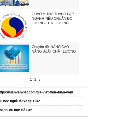
CHÀO MỪNG THÀNH LẬP
NGÀNH TIÊU CHUẨN ĐO
LƯỜNG CHẤT LƯỢNG
Chuyên đề: NÂNG CAO
NĂNG SUẤT CHẤT LƯỢNG
1
2
3
ttps://luanvanviet.com/gia-viet-thue-luan-van/
u học nghề lái xe tại Đức
hi phí du học Hà Lan