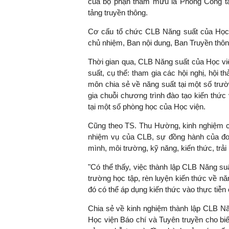
của bộ phận tham mưu là Phòng Công tác 
tảng truyền thông.
Cơ cấu tổ chức CLB Năng suất của Học 
chủ nhiệm, Ban nội dung, Ban Truyền thông
Thời gian qua, CLB Năng suất của Học vi
suất, cụ thể: tham gia các hội nghị, hội 
môn chia sẻ về năng suất tại một số trư
gia chuỗi chương trình đào tạo kiến thức
tại một số phòng học của Học viện.
Cũng theo TS. Thu Hường, kinh nghiệm cốt
nhiệm vụ của CLB, sự đồng hành của đơ
mình, môi trường, kỹ năng, kiến thức, trải
"Có thể thấy, việc thành lập CLB Năng suất
trường học tập, rèn luyện kiến thức về nă
đó có thể áp dụng kiến thức vào thực tiễn
Chia sẻ về kinh nghiệm thành lập CLB Nă
Học viện Báo chí và Tuyên truyền cho bi