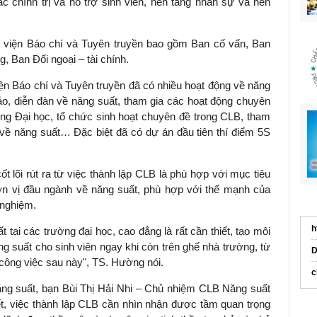
chính trị và hỗ trợ sinh viên, nền tảng nhân sự và nền
viện Báo chí và Tuyên truyền bao gồm Ban cố vấn, Ban
, Ban Đối ngoại – tài chính.
ện Báo chí và Tuyên truyền đã có nhiều hoạt động về năng
thảo, diễn đàn về năng suất, tham gia các hoạt động chuyên
ờng Đại học, tổ chức sinh hoạt chuyên đề trong CLB, tham
 về năng suất… Đặc biệt đã có dự án đầu tiên thí điểm 5S
 lõi rút ra từ việc thành lập CLB là phù hợp với mục tiêu
n vị đầu ngành về năng suất, phù hợp với thế mạnh của
 nghiệm.
h
 tại các trường đại học, cao đẳng là rất cần thiết, tạo môi
ng suất cho sinh viên ngay khi còn trên ghế nhà trường, từ
D
 công việc sau này", TS. Hường nói.
c
ng suất, bạn Bùi Thị Hải Nhi – Chủ nhiệm CLB Năng suất
ết, việc thành lập CLB cần nhìn nhận được tầm quan trọng