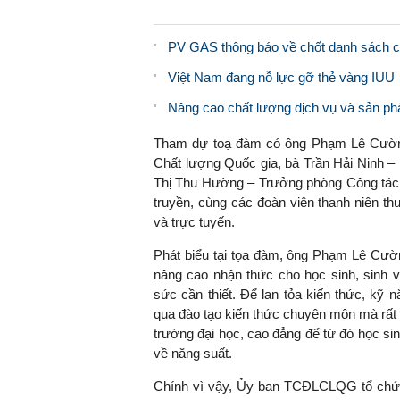
PV GAS thông báo về chốt danh sách ch
Việt Nam đang nỗ lực gỡ thẻ vàng IUU
Nâng cao chất lượng dịch vụ và sản ph
Tham dự toạ đàm có ông Phạm Lê Cườn
Chất lượng Quốc gia, bà Trần Hải Ninh
Thị Thu Hường – Trưởng phòng Công tác c
truyền, cùng các đoàn viên thanh niên 
và trực tuyến.
Phát biểu tại tọa đàm, ông Phạm Lê C
nâng cao nhận thức cho học sinh, sinh v
sức cần thiết. Để lan tỏa kiến thức, kỹ 
qua đào tạo kiến thức chuyên môn mà rất 
trường đại học, cao đẳng để từ đó học sin
về năng suất.
Chính vì vậy, Ủy ban TCĐLCLQG tổ chức