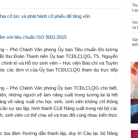
Thu
Lay
ia cổ tức và phát hành cổ phiếu để tăng vốn
Vin
ca 
ẩm với tiêu chuẩn ISO 9001:2015
Sản
kiể
g – Phó Chánh Văn phòng Ủy ban Tiêu chuẩn Đo lường
 – Bí thư Đoàn Thanh niên Ủy ban TCĐLCLQG, TS. Nguyễn
hính trị và Hỗ trợ sinh viên – Học viện Báo chí và Tuyên
thuộc các đơn vị của Ủy ban TCĐLCLQG tham dự trực tiếp
ường – Phó Chánh Văn phòng Ủy ban TCĐLCLQG cho biết,
iên, những người sẽ làm năng suất trong tương lai là hết
năng về năng suất cho học sinh, sinh viên không chỉ thông
cần sự tạo lập, hình thành CLB Năng suất trong nội bộ các
h, sinh viên có thể chia sẻ và trao đổi cùng nhau kiến thức
 tọa đàm Hướng dẫn thành lập, duy trì Câu lạc bộ Năng