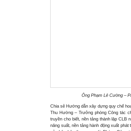
TS. Nguyễn Đức Độ - Ph
Viện Kinh tế Tài chính
"Có rất nhiều vi
ngay từ bây giờ 
đang được tiến
đầu tư cho kho
nghệ; ban hành
khuyến khích đổ
khởi nghiệp..."
Ông Phạm Lê Cường – P
Chia sẻ Hướng dẫn xây dựng quy chế hoạ
Thu Hường – Trưởng phòng Công tác chín
truyền cho biết, nền tảng thành lập CLB 
năng suất, nền tảng hành động xuất phát