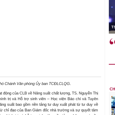
ó Viện trưởng
T
ệc phải làm
Việc sử dụng hiệu quả chính
và trên thực tế
sách tài khóa không chỉ mang ý
 hành như tăng
nghĩa hỗ trợ ngắn hạn mà còn
a học công
đóng vai trò tạo nền tảng cho
 các cơ chế
tăng trưởng bền vững dài hạn.
i mới sáng tạo,
hó Chánh Văn phòng Ủy ban TCĐLCLQG.
CH
t động của CLB về Năng suất chất lượng, TS. Nguyễn Thị
h trị và Hỗ trợ sinh viên – Học viện Báo chí và Tuyên
năng suất bao gồm nền tảng tư duy xuất phát từ tư duy về
 từ chỉ đạo của Ban Giám đốc nhà trường và sự quyết tâm