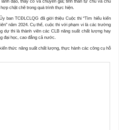
lãnh đạo, thầy cô và chuyên gia; tinh thần tự chủ và chủ
hợp chặt chẽ trong quá trình thực hiện.
 Ủy ban TCĐLCLQG đã giới thiệu Cuộc thi “Tìm hiểu kiến
iên” năm 2024. Cụ thể, cuộc thi với phạm vi là các trường
ng dự thi là thành viên các CLB năng suất chất lượng hay
g đại học, cao đẳng cả nước.
 kiến thức năng suất chất lượng, thực hành các công cụ hỗ