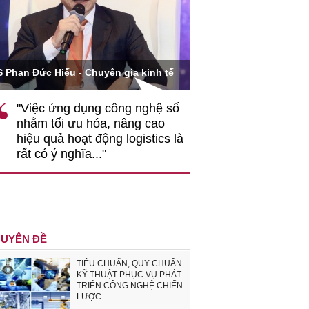
Ông Hoàng Quang Phòn
S Phan Đức Hiếu - Chuyên gia kinh tế
VCCI
"Việc ứng dụng công nghệ số
""Theo tôi, cần 
nhằm tối ưu hóa, nâng cao
gốc rễ về nhận
hiệu quả hoạt động logistics là
nghiệp cần coi
rất có ý nghĩa..."
động hài hoà là
triển..."
UYÊN ĐỀ
TIÊU CHUẨN, QUY CHUẨN
KỸ THUẬT PHỤC VỤ PHÁT
TRIỂN CÔNG NGHỆ CHIẾN
LƯỢC