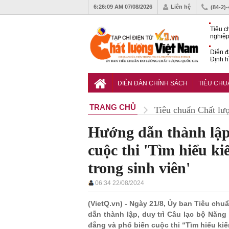
6:26:10 AM
07/08/2026
Liên hệ
(84-2)
Tiêu c
nghiệp
Diễn đ
Định h
phát tr
Sắp di
Chất l
DIỄN ĐÀN CHÍNH SÁCH
TIÊU CH
TRANG CHỦ
Tiêu chuẩn Chất lư
Hướng dẫn thành lập
cuộc thi 'Tìm hiểu k
trong sinh viên'
06:34 22/08/2024
(VietQ.vn) - Ngày 21/8, Ủy ban Tiêu c
dẫn thành lập, duy trì Câu lạc bộ Năng
đẳng và phổ biến cuộc thi “Tìm hiểu kiế