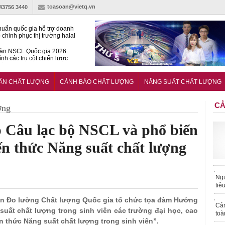
toasoan@vietq.vn
-43756 3440
huẩn quốc gia hỗ trợ doanh
 chinh phục thị trường halal
àn NSCL Quốc gia 2026:
ình các trụ cột chiến lược
iển trong thời đại mới
ễn ra Diễn đàn Năng suất
ượng Quốc gia năm 2026
UẨN CHẤT LƯỢNG
CẢNH BÁO CHẤT LƯỢNG
NĂNG SUẤT CHẤT LƯỢNG
CẢ
ợng
 Câu lạc bộ NSCL và phổ biến
iến thức Năng suất chất lượng
Ngư
tiê
huẩn Đo lường Chất lượng Quốc gia tổ chức tọa đàm Hướng
Cả
 suất chất lượng trong sinh viên các trường đại học, cao
toà
n thức Năng suất chất lượng trong sinh viên”.