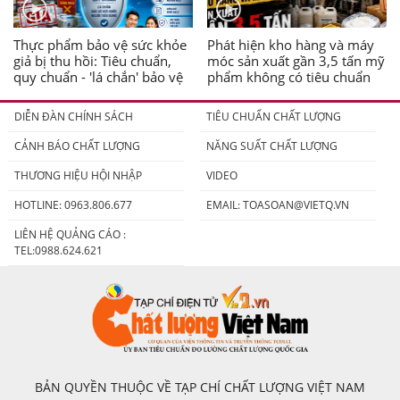
Thực phẩm bảo vệ sức khỏe
Phát hiện kho hàng và máy
giả bị thu hồi: Tiêu chuẩn,
móc sản xuất gần 3,5 tấn mỹ
quy chuẩn - 'lá chắn' bảo vệ
phẩm không có tiêu chuẩn
người tiêu dùng
DIỄN ĐÀN CHÍNH SÁCH
TIÊU CHUẨN CHẤT LƯỢNG
CẢNH BÁO CHẤT LƯỢNG
NĂNG SUẤT CHẤT LƯỢNG
THƯƠNG HIỆU HỘI NHẬP
VIDEO
HOTLINE: 0963.806.677
EMAIL:
TOASOAN@VIETQ.VN
LIÊN HỆ QUẢNG CÁO :
TEL:0988.624.621
BẢN QUYỀN THUỘC VỀ TẠP CHÍ CHẤT LƯỢNG VIỆT NAM