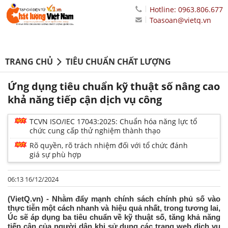
Hotline: 0963.806.677
Toasoan@vietq.vn
TRANG CHỦ
TIÊU CHUẨN CHẤT LƯỢNG
Ứng dụng tiêu chuẩn kỹ thuật số nâng cao
khả năng tiếp cận dịch vụ công
TCVN ISO/IEC 17043:2025: Chuẩn hóa năng lực tổ
chức cung cấp thử nghiệm thành thạo
Rõ quyền, rõ trách nhiệm đối với tổ chức đánh
giá sự phù hợp
06:13 16/12/2024
(VietQ.vn) - Nhằm đẩy mạnh chính sách chính phủ số vào
thực tiễn một cách nhanh và hiệu quả nhất, trong tương lai,
Úc sẽ áp dụng ba tiêu chuẩn về kỹ thuật số, tăng khả năng
tiếp cận của người dân khi sử dụng các trang web dịch vụ