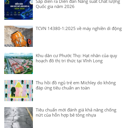
Sắp diễn ra Diễn đàn Năng suất Chất lượng
Quốc gia năm 2026
TCVN 14380-1:2025 về máy nghiền di động
Khu dân cư Phước Thọ: Hạt nhân của quy
hoạch đô thị tri thức tại Vĩnh Long
Thu hồi đồ ngủ trẻ em Michley do không
đáp ứng tiêu chuẩn an toàn
Tiêu chuẩn mới đánh giá khả năng chống
nứt của hỗn hợp bê tông nhựa