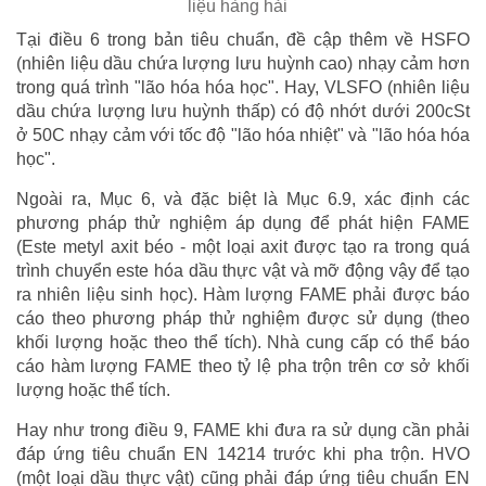
liệu hàng hải
Tại điều 6 trong bản tiêu chuẩn, đề cập thêm về HSFO
(nhiên liệu dầu chứa lượng lưu huỳnh cao) nhạy cảm hơn
trong quá trình "lão hóa hóa học". Hay, VLSFO (nhiên liệu
dầu chứa lượng lưu huỳnh thấp) có độ nhớt dưới 200cSt
ở 50C nhạy cảm với tốc độ "lão hóa nhiệt" và "lão hóa hóa
học".
Ngoài ra, Mục 6, và đặc biệt là Mục 6.9, xác định các
phương pháp thử nghiệm áp dụng để phát hiện FAME
(Este metyl axit béo - một loại axit được tạo ra trong quá
trình chuyển este hóa dầu thực vật và mỡ động vậy để tạo
ra nhiên liệu sinh học). Hàm lượng FAME phải được báo
cáo theo phương pháp thử nghiệm được sử dụng (theo
khối lượng hoặc theo thể tích). Nhà cung cấp có thể báo
cáo hàm lượng FAME theo tỷ lệ pha trộn trên cơ sở khối
lượng hoặc thể tích.
Hay như trong điều 9, FAME khi đưa ra sử dụng cần phải
đáp ứng tiêu chuẩn EN 14214 trước khi pha trộn. HVO
(một loại dầu thực vật) cũng phải đáp ứng tiêu chuẩn EN