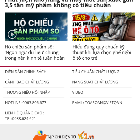
3,5 tấn mỹ phẩm không có tiêu chuẩn
Hộ chiếu sản phẩm số:
Hiểu đúng quy chuẩn kỹ
'Ngôn ngữ dữ liệu' chung
thuật khi lựa chọn ghế ngồi
trong nền kinh tế tuần hoàn
ô tô cho trẻ
DIỄN ĐÀN CHÍNH SÁCH
TIÊU CHUẨN CHẤT LƯỢNG
CẢNH BÁO CHẤT LƯỢNG
NĂNG SUẤT CHẤT LƯỢNG
THƯƠNG HIỆU HỘI NHẬP
VIDEO
HOTLINE: 0963.806.677
EMAIL:
TOASOAN@VIETQ.VN
LIÊN HỆ QUẢNG CÁO :
TEL:0988.624.621